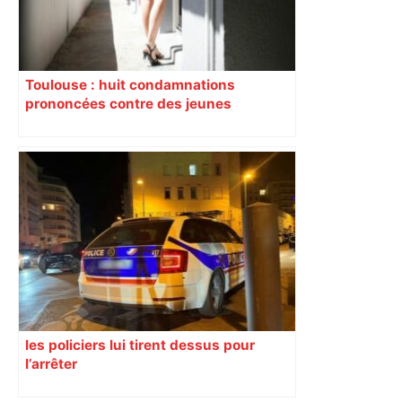
Toulouse : huit condamnations
prononcées contre des jeunes
impliqués dans la prostitution
d’adolescentes
les policiers lui tirent dessus pour
l’arrêter