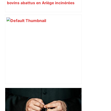
bovins abattus en Ariège incinérées
dans une usine en Normandie à 800
km de là
les agriculteurs manifestent malgré les
interdictions