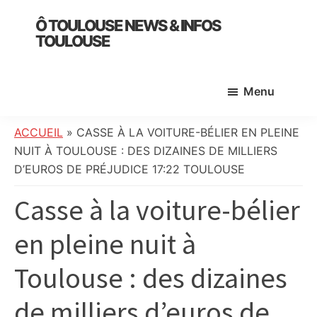
Skip
Skip
Skip
Ô TOULOUSE NEWS & INFOS
to
to
to
TOULOUSE
main
primary
footer
essentiel
content
sidebar
de
Menu
l’actualité
toulousaine
:
ACCUEIL
»
CASSE À LA VOITURE-BÉLIER EN PLEINE
info
NUIT À TOULOUSE : DES DIZAINES DE MILLIERS
locale,
D’EUROS DE PRÉJUDICE 17:22 TOULOUSE
société,
Casse à la voiture-bélier
culture,
politique,
en pleine nuit à
météo,
faits
Toulouse : des dizaines
divers
et
de milliers d’euros de
initiatives