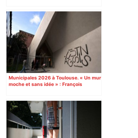
perturbée en Haute-Garonne, l’A61
bloquée
Municipales 2026 à Toulouse. « Un mur
moche et sans idée » : François
Piquemal (LFI), un détracteur de plus
du nouvel accueil du musée des
Augustins