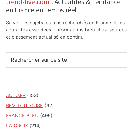
Primary
trend-live.com
: Actualités & Tendance
en France en temps réel.
Sidebar
Suivez les sujets les plus recherchés en France et les
actualités associées : informations factuelles, sources
et classement actualisé en continu.
Rechercher
sur
ce
site
ACTU.FR
(152)
BFM TOULOUSE
(62)
FRANCE BLEU
(499)
LA CROIX
(214)