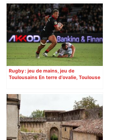
Rugby : jeu de mains, jeu de
Toulousains En terre d’ovalie, Toulouse
est capitale avec son club, le Stade
toulousain, accumulant les titres, mais
revendiquant surtout son art du jeu en
mouvement, vif et spectaculaire.
Décryptage. Série (4 / 10)