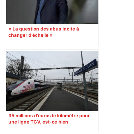
« La question des abus incite à
changer d’échelle »
35 millions d’euros le kilomètre pour
une ligne TGV, est-ce bien
raisonnable ?