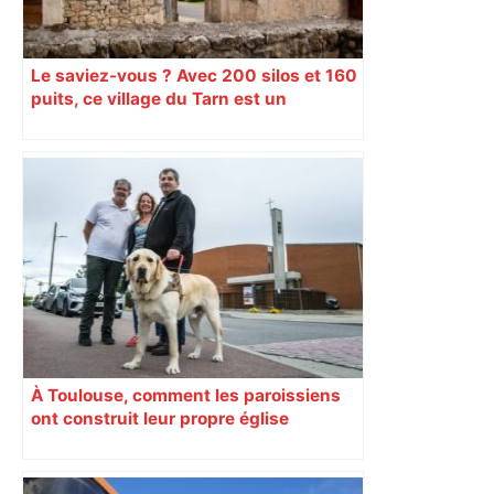
Le saviez-vous ? Avec 200 silos et 160
puits, ce village du Tarn est un
véritable gruyère…
À Toulouse, comment les paroissiens
ont construit leur propre église