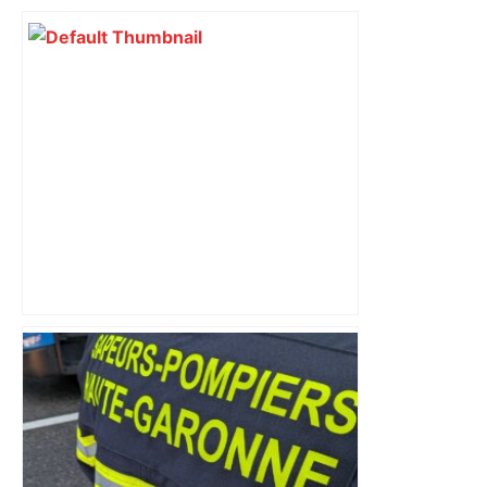
Top 14 : Perpignan mate le leader
Toulouse et quitte la dernière place –
lanouvellerepublique.fr