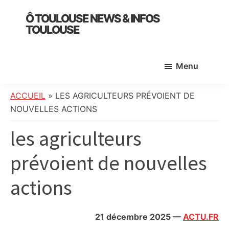
Skip
Skip
Skip
Ô TOULOUSE NEWS & INFOS
to
to
to
TOULOUSE
main
primary
footer
essentiel
content
sidebar
de
Menu
l’actualité
toulousaine
:
ACCUEIL
»
LES AGRICULTEURS PRÉVOIENT DE
info
NOUVELLES ACTIONS
locale,
les agriculteurs
société,
culture,
prévoient de nouvelles
politique,
météo,
actions
faits
divers
et
21 décembre 2025
—
ACTU.FR
initiatives