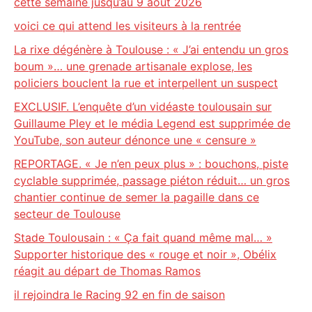
cette semaine jusqu’au 9 août 2026
voici ce qui attend les visiteurs à la rentrée
La rixe dégénère à Toulouse : « J’ai entendu un gros
boum »… une grenade artisanale explose, les
policiers bouclent la rue et interpellent un suspect
EXCLUSIF. L’enquête d’un vidéaste toulousain sur
Guillaume Pley et le média Legend est supprimée de
YouTube, son auteur dénonce une « censure »
REPORTAGE. « Je n’en peux plus » : bouchons, piste
cyclable supprimée, passage piéton réduit… un gros
chantier continue de semer la pagaille dans ce
secteur de Toulouse
Stade Toulousain : « Ça fait quand même mal… »
Supporter historique des « rouge et noir », Obélix
réagit au départ de Thomas Ramos
il rejoindra le Racing 92 en fin de saison