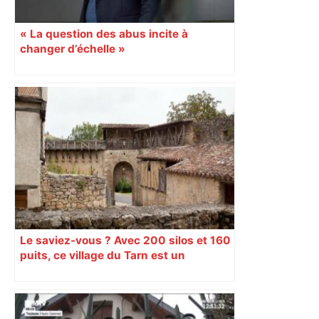
« La question des abus incite à
changer d’échelle »
Le saviez-vous ? Avec 200 silos et 160
puits, ce village du Tarn est un
véritable gruyère…