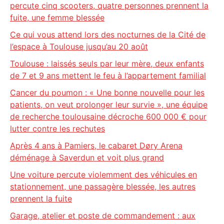
percute cinq scooters, quatre personnes prennent la
fuite, une femme blessée
Ce qui vous attend lors des nocturnes de la Cité de
l’espace à Toulouse jusqu’au 20 août
Toulouse : laissés seuls par leur mère, deux enfants
de 7 et 9 ans mettent le feu à l’appartement familial
Cancer du poumon : « Une bonne nouvelle pour les
patients, on veut prolonger leur survie », une équipe
de recherche toulousaine décroche 600 000 € pour
lutter contre les rechutes
Après 4 ans à Pamiers, le cabaret Døry Arena
déménage à Saverdun et voit plus grand
Une voiture percute violemment des véhicules en
stationnement, une passagère blessée, les autres
prennent la fuite
Garage, atelier et poste de commandement : aux