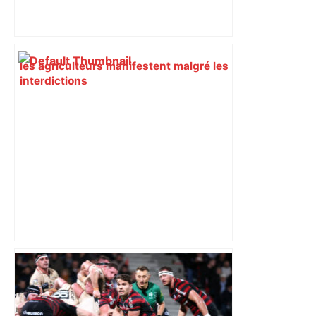
les agriculteurs manifestent malgré les
interdictions
Top 14: comment Perpignan a une
nouvelle fois fait tomber Toulouse? –
RMC Sport