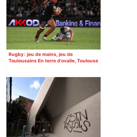
Rugby : jeu de mains, jeu de
Toulousains En terre d’ovalie, Toulouse
est capitale avec son club, le Stade
toulousain, accumulant les titres, mais
revendiquant surtout son art du jeu en
mouvement, vif et spectaculaire.
Décryptage. Série (4 / 10)