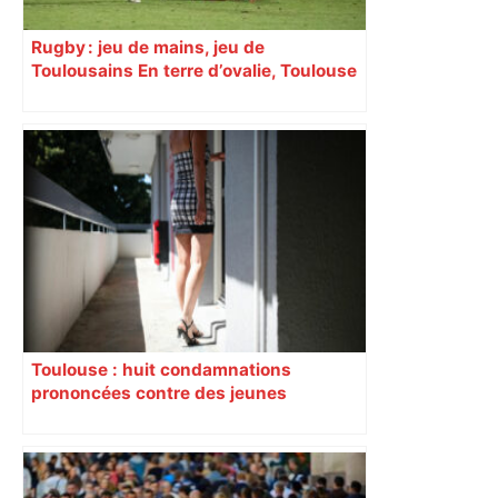
Rugby : jeu de mains, jeu de
Toulousains En terre d’ovalie, Toulouse
est capitale avec son club, le Stade
toulousain, accumulant les titres, mais
revendiquant surtout son art du jeu en
mouvement, vif et spectaculaire.
Décryptage. Série (4 / 10)
Toulouse : huit condamnations
prononcées contre des jeunes
impliqués dans la prostitution
d’adolescentes