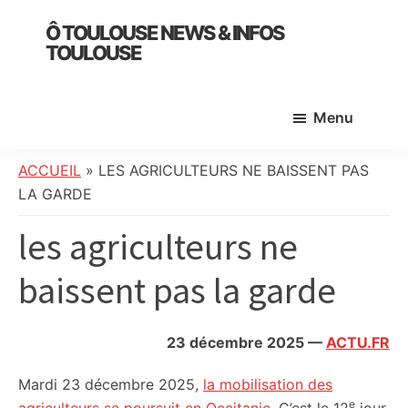
Skip
Skip
Skip
Ô TOULOUSE NEWS & INFOS
to
to
to
TOULOUSE
main
primary
footer
essentiel
content
sidebar
de
Menu
l’actualité
toulousaine
:
ACCUEIL
»
LES AGRICULTEURS NE BAISSENT PAS
info
LA GARDE
locale,
les agriculteurs ne
société,
culture,
baissent pas la garde
politique,
météo,
faits
23 décembre 2025
—
ACTU.FR
divers
et
Mardi 23 décembre 2025,
la mobilisation des
initiatives
e