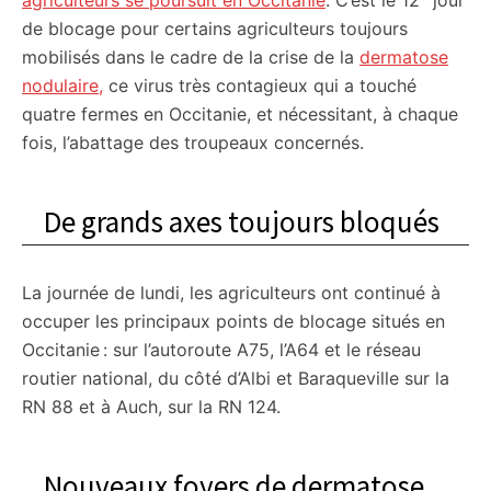
agriculteurs se poursuit en Occitanie
. C’est le 12
jour
citoyennes
de blocage pour certains agriculteurs toujours
mobilisés dans le cadre de la crise de la
dermatose
nodulaire,
ce virus très contagieux qui a touché
quatre fermes en Occitanie, et nécessitant, à chaque
fois, l’abattage des troupeaux concernés.
De grands axes toujours bloqués
La journée de lundi, les agriculteurs ont continué à
occuper les principaux points de blocage situés en
Occitanie : sur l’autoroute A75, l’A64 et le réseau
routier national, du côté d’Albi et Baraqueville sur la
RN 88 et à Auch, sur la RN 124.
Nouveaux foyers de dermatose