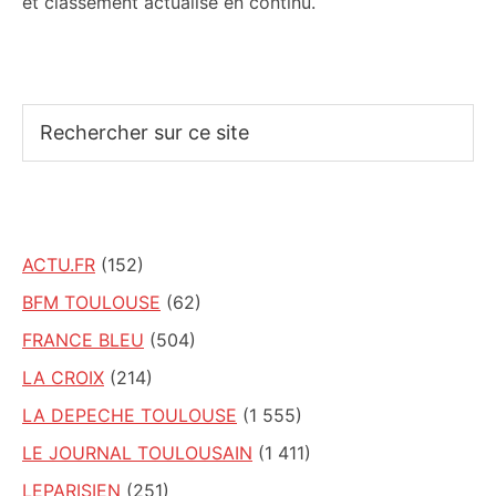
et classement actualisé en continu.
Rechercher
sur
ce
site
ACTU.FR
(152)
BFM TOULOUSE
(62)
FRANCE BLEU
(504)
LA CROIX
(214)
LA DEPECHE TOULOUSE
(1 555)
LE JOURNAL TOULOUSAIN
(1 411)
LEPARISIEN
(251)