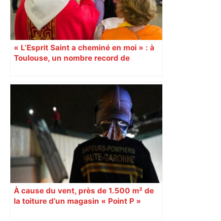
« L’Esprit Saint a cheminé en moi » : à
Toulouse, un nombre record de
confirmations d’adultes À l’occasion de
la Pentecôte, 15 000 personnes, dont
1 000 jeunes et adultes qui ont reçu la
confirmation, se sont rassemblées
dimanche 8 juin, au Parc des
expositions de Toulouse. Un
événement diocésain hors norme. 9
juin Reportage
À cause du vent, près de 1.500 m² de
la toiture d’un magasin « Point P »
s’effondrent à Toulouse