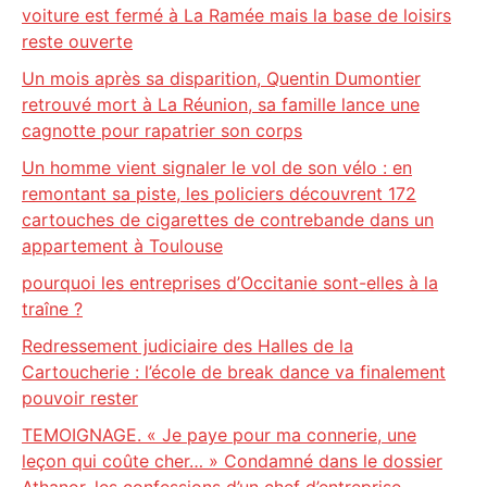
voiture est fermé à La Ramée mais la base de loisirs
reste ouverte
Un mois après sa disparition, Quentin Dumontier
retrouvé mort à La Réunion, sa famille lance une
cagnotte pour rapatrier son corps
Un homme vient signaler le vol de son vélo : en
remontant sa piste, les policiers découvrent 172
cartouches de cigarettes de contrebande dans un
appartement à Toulouse
pourquoi les entreprises d’Occitanie sont-elles à la
traîne ?
Redressement judiciaire des Halles de la
Cartoucherie : l’école de break dance va finalement
pouvoir rester
TEMOIGNAGE. « Je paye pour ma connerie, une
leçon qui coûte cher… » Condamné dans le dossier
Athanor, les confessions d’un chef d’entreprise