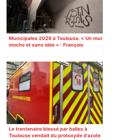
Municipales 2026 à Toulouse. « Un mur
moche et sans idée » : François
Piquemal (LFI), un détracteur de plus
du nouvel accueil du musée des
Augustins
Le trentenaire blessé par balles à
Toulouse vendait du protoxyde d’azote