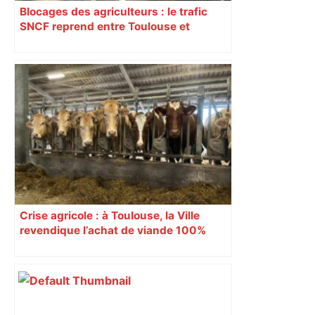
Blocages des agriculteurs : le trafic
SNCF reprend entre Toulouse et
Narbonne après 48 heures de paralysie
Crise agricole : à Toulouse, la Ville
revendique l’achat de viande 100%
Sud-Ouest pour les cantines