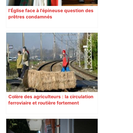
l’Église face à l’épineuse question des
prêtres condamnés
Colère des agriculteurs : la circulation
ferroviaire et routière fortement
perturbée en Haute-Garonne, l’A61
bloquée