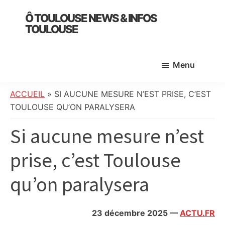
Skip
Skip
Skip
Ô TOULOUSE NEWS & INFOS
to
to
to
TOULOUSE
main
primary
footer
essentiel
content
sidebar
de
Menu
l’actualité
toulousaine
:
ACCUEIL
»
SI AUCUNE MESURE N’EST PRISE, C’EST
info
TOULOUSE QU’ON PARALYSERA
locale,
Si aucune mesure n’est
société,
culture,
prise, c’est Toulouse
politique,
météo,
qu’on paralysera
faits
divers
et
23 décembre 2025
—
ACTU.FR
initiatives