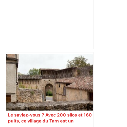
les agriculteurs manifestent malgré les
interdictions
Le saviez-vous ? Avec 200 silos et 160
puits, ce village du Tarn est un
véritable gruyère…