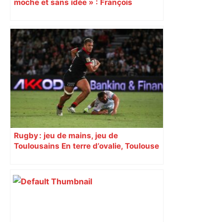
moche et sans idée » : François
Piquemal (LFI), un détracteur de plus
du nouvel accueil du musée des
Augustins
Rugby : jeu de mains, jeu de
Toulousains En terre d’ovalie, Toulouse
est capitale avec son club, le Stade
toulousain, accumulant les titres, mais
revendiquant surtout son art du jeu en
mouvement, vif et spectaculaire.
Décryptage. Série (4 / 10)