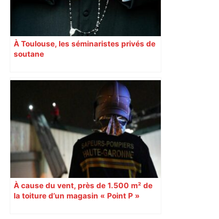
À Toulouse, les séminaristes privés de
soutane
À cause du vent, près de 1.500 m² de
la toiture d’un magasin « Point P »
s’effondrent à Toulouse