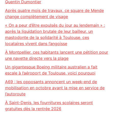
Quentin Dumontier
Après quatre mois de travaux, ce square de Mende
change complètement de visage
« On a peur d’être expulsés du jour au lendemain » :
après la liquidation brutale de leur bailleur, un
mastodonte de la solidarité à Toulouse, ces
locataires vivent dans l’angoisse
À Montpellier, ces habitants lancent une pétition pour
une navette directe vers la plage
Un gigantesque Boeing militaire australien a fait
escale à l’aéroport de Toulouse, voici pourquoi
A69 : les opposants annoncent un week-end de
mobilisation en octobre avant la mise en service de
l’autoroute
À Saint-Denis, les fournitures scolaires seront
gratuites dès la rentrée 2026