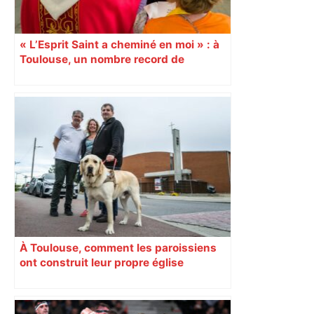
« L’Esprit Saint a cheminé en moi » : à
Toulouse, un nombre record de
confirmations d’adultes À l’occasion de
la Pentecôte, 15 000 personnes, dont
1 000 jeunes et adultes qui ont reçu la
confirmation, se sont rassemblées
dimanche 8 juin, au Parc des
expositions de Toulouse. Un
événement diocésain hors norme. 9
juin Reportage
À Toulouse, comment les paroissiens
ont construit leur propre église