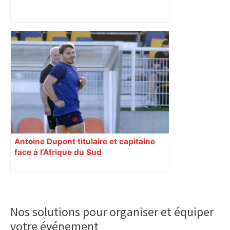
Top 14: comment Perpignan a une
nouvelle fois fait tomber Toulouse? –
RMC Sport
Antoine Dupont titulaire et capitaine
face à l’Afrique du Sud
Primary
Sidebar
Nos solutions pour organiser et équiper
votre événement