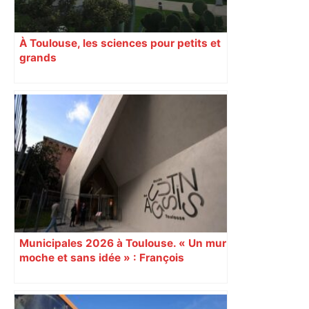
À Toulouse, les sciences pour petits et
grands
Municipales 2026 à Toulouse. « Un mur
moche et sans idée » : François
Piquemal (LFI), un détracteur de plus
du nouvel accueil du musée des
Augustins