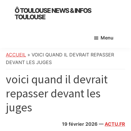
Skip
Skip
Skip
Ô TOULOUSE NEWS & INFOS
to
to
to
TOULOUSE
main
primary
footer
essentiel
content
sidebar
de
Menu
l’actualité
toulousaine
:
ACCUEIL
»
VOICI QUAND IL DEVRAIT REPASSER
info
DEVANT LES JUGES
locale,
voici quand il devrait
société,
culture,
repasser devant les
politique,
météo,
juges
faits
divers
et
19 février 2026
—
ACTU.FR
initiatives