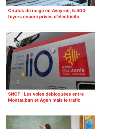
Chutes de neige en Aveyron, 5.500
foyers encore privés d’électricité
SNCF : Les voies débloquées entre
Montauban et Agen mais le trafic
toujours perturbé entre Toulouse, Agen
et Auch