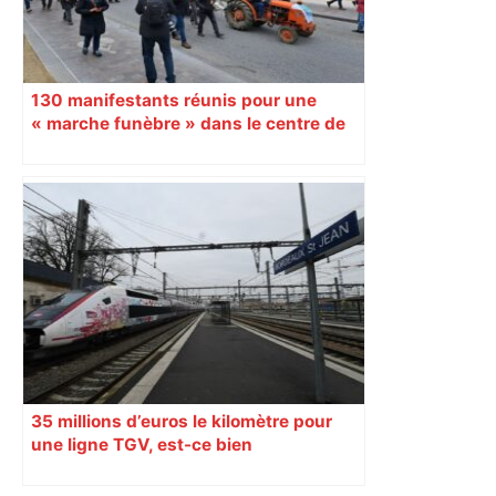
130 manifestants réunis pour une
« marche funèbre » dans le centre de
Toulouse
35 millions d’euros le kilomètre pour
une ligne TGV, est-ce bien
raisonnable ?