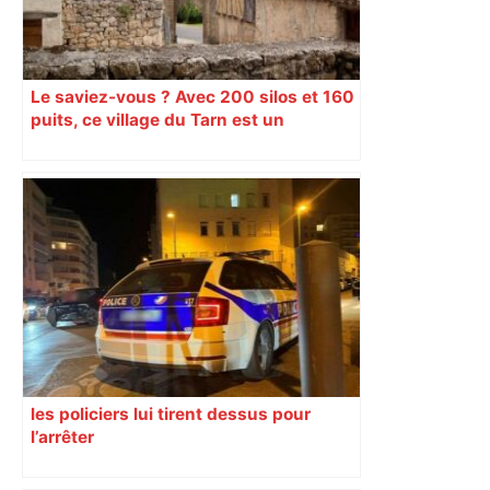
Le saviez-vous ? Avec 200 silos et 160
puits, ce village du Tarn est un
véritable gruyère…
les policiers lui tirent dessus pour
l’arrêter