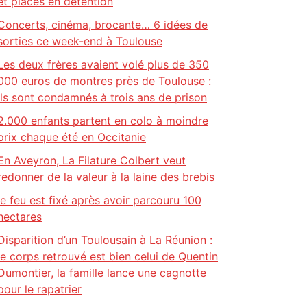
et placés en détention
Concerts, cinéma, brocante… 6 idées de
sorties ce week-end à Toulouse
Les deux frères avaient volé plus de 350
000 euros de montres près de Toulouse :
ils sont condamnés à trois ans de prison
2.000 enfants partent en colo à moindre
prix chaque été en Occitanie
En Aveyron, La Filature Colbert veut
redonner de la valeur à la laine des brebis
le feu est fixé après avoir parcouru 100
hectares
Disparition d’un Toulousain à La Réunion :
le corps retrouvé est bien celui de Quentin
Dumontier, la famille lance une cagnotte
pour le rapatrier