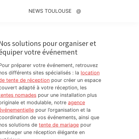
NEWS TOULOUSE
@
Primary
Sidebar
Nos solutions pour organiser et
équiper votre événement
Pour préparer votre événement, retrouvez
nos différents sites spécialisés : la
location
de tente de réception
pour créer un espace
couvert adapté à votre réception, les
tentes nomades
pour une installation plus
originale et modulable, notre
agence
événementielle
pour l’organisation et la
coordination de vos événements, ainsi que
nos solutions de
tente de mariage
pour
aménager une réception élégante en