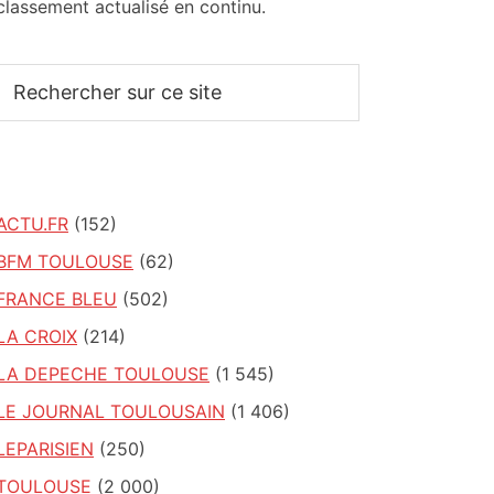
classement actualisé en continu.
Rechercher
sur
ce
site
ACTU.FR
(152)
BFM TOULOUSE
(62)
FRANCE BLEU
(502)
LA CROIX
(214)
LA DEPECHE TOULOUSE
(1 545)
LE JOURNAL TOULOUSAIN
(1 406)
LEPARISIEN
(250)
TOULOUSE
(2 000)