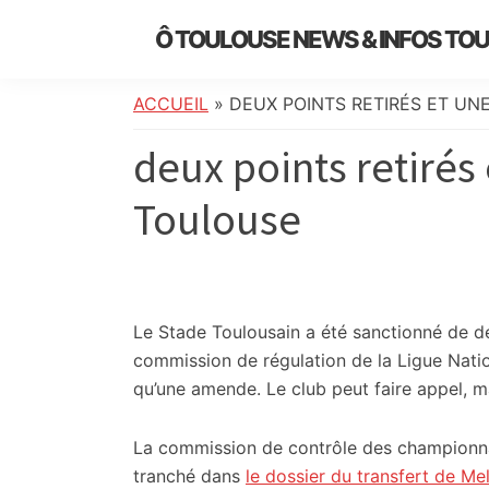
Skip
Skip
Skip
Skip
Ô TOULOUSE NEWS & INFOS TO
to
to
to
to
essentiel
primary
main
primary
footer
de
navigation
content
sidebar
ACCUEIL
»
DEUX POINTS RETIRÉS ET U
l’actualité
deux points retiré
toulousaine
:
Toulouse
info
locale,
société,
culture,
politique,
Le Stade Toulousain a été sanctionné de d
météo,
commission de régulation de la Ligue Natio
faits
qu’une amende. Le club peut faire appel, ma
divers
et
La commission de contrôle des championnat
initiatives
tranché dans
le dossier du transfert de M