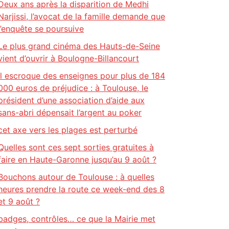
Deux ans après la disparition de Medhi
Narjissi, l’avocat de la famille demande que
l’enquête se poursuive
Le plus grand cinéma des Hauts-de-Seine
vient d’ouvrir à Boulogne-Billancourt
Il escroque des enseignes pour plus de 184
000 euros de préjudice : à Toulouse, le
président d’une association d’aide aux
sans-abri dépensait l’argent au poker
cet axe vers les plages est perturbé
Quelles sont ces sept sorties gratuites à
faire en Haute-Garonne jusqu’au 9 août ?
Bouchons autour de Toulouse : à quelles
heures prendre la route ce week-end des 8
et 9 août ?
badges, contrôles… ce que la Mairie met