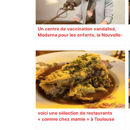
Un centre de vaccination vandalisé,
Moderna pour les enfants, la Nouvelle-
Zélande confinée… Le récap’ du 17 août
voici une sélection de restaurants
« comme chez mamie » à Toulouse