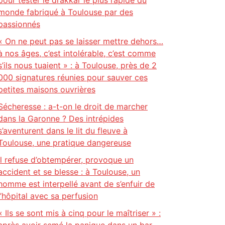
pour tester le drakkar le plus rapide du
monde fabriqué à Toulouse par des
passionnés
« On ne peut pas se laisser mettre dehors…
à nos âges, c’est intolérable, c’est comme
s’ils nous tuaient » : à Toulouse, près de 2
000 signatures réunies pour sauver ces
petites maisons ouvrières
Sécheresse : a-t-on le droit de marcher
dans la Garonne ? Des intrépides
s’aventurent dans le lit du fleuve à
Toulouse, une pratique dangereuse
Il refuse d’obtempérer, provoque un
accident et se blesse : à Toulouse, un
homme est interpellé avant de s’enfuir de
l’hôpital avec sa perfusion
« Ils se sont mis à cinq pour le maîtriser » :