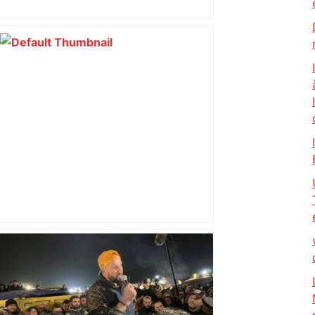
Top 14: comment Perpignan a une
nouvelle fois fait tomber Toulouse? –
RMC Sport