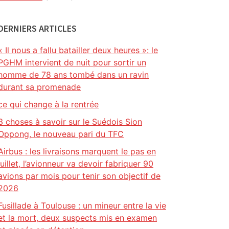
DERNIERS ARTICLES
« Il nous a fallu batailler deux heures »: le
PGHM intervient de nuit pour sortir un
homme de 78 ans tombé dans un ravin
durant sa promenade
ce qui change à la rentrée
3 choses à savoir sur le Suédois Sion
Oppong, le nouveau pari du TFC
Airbus : les livraisons marquent le pas en
juillet, l’avionneur va devoir fabriquer 90
avions par mois pour tenir son objectif de
2026
Fusillade à Toulouse : un mineur entre la vie
et la mort, deux suspects mis en examen