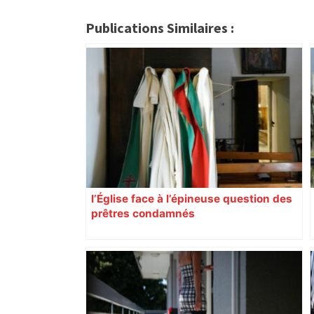
Publications Similaires :
l’Église face à l’épineuse question des
prêtres condamnés