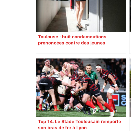
Toulouse : huit condamnations
prononcées contre des jeunes
impliqués dans la prostitution
d’adolescentes
Top 14. Le Stade Toulousain remporte
son bras de fer à Lyon