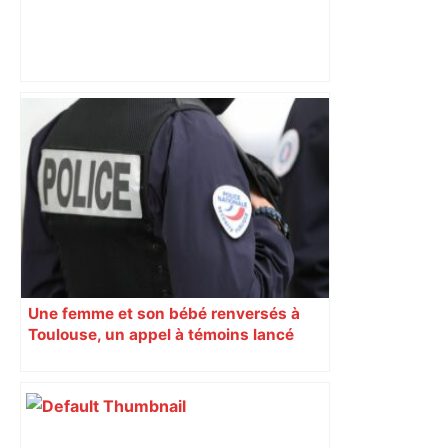
les agriculteurs manifestent malgré les
interdictions
Une femme et son bébé renversés à
Toulouse, un appel à témoins lancé
pour retrouver le chauffard