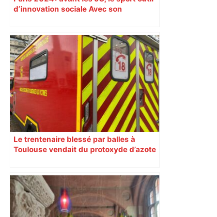
d’innovation sociale Avec son
programme « Impact 2024 », le Comité
d’organisation des Jeux de Paris
soutient depuis deux ans des
centaines de projets à vocation sociale.
Exemple à Toulouse et à Tarbes, avec
l’escalade qui espère dépasser le mur
d’indifférence des quartiers populaires.
Reportage
Le trentenaire blessé par balles à
Toulouse vendait du protoxyde d’azote
: les pistes des enquêteurs