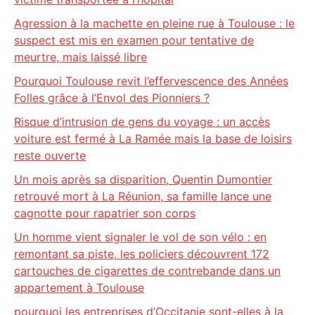
Agression à la machette en pleine rue à Toulouse : le
suspect est mis en examen pour tentative de
meurtre, mais laissé libre
Pourquoi Toulouse revit l’effervescence des Années
Folles grâce à l’Envol des Pionniers ?
Risque d’intrusion de gens du voyage : un accès
voiture est fermé à La Ramée mais la base de loisirs
reste ouverte
Un mois après sa disparition, Quentin Dumontier
retrouvé mort à La Réunion, sa famille lance une
cagnotte pour rapatrier son corps
Un homme vient signaler le vol de son vélo : en
remontant sa piste, les policiers découvrent 172
cartouches de cigarettes de contrebande dans un
appartement à Toulouse
pourquoi les entreprises d’Occitanie sont-elles à la