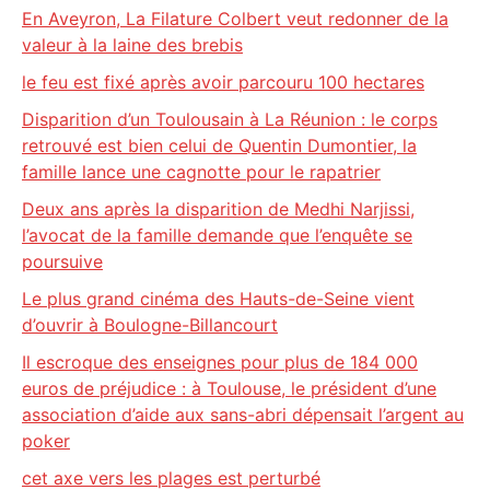
En Aveyron, La Filature Colbert veut redonner de la
valeur à la laine des brebis
le feu est fixé après avoir parcouru 100 hectares
Disparition d’un Toulousain à La Réunion : le corps
retrouvé est bien celui de Quentin Dumontier, la
famille lance une cagnotte pour le rapatrier
Deux ans après la disparition de Medhi Narjissi,
l’avocat de la famille demande que l’enquête se
poursuive
Le plus grand cinéma des Hauts-de-Seine vient
d’ouvrir à Boulogne-Billancourt
Il escroque des enseignes pour plus de 184 000
euros de préjudice : à Toulouse, le président d’une
association d’aide aux sans-abri dépensait l’argent au
poker
cet axe vers les plages est perturbé