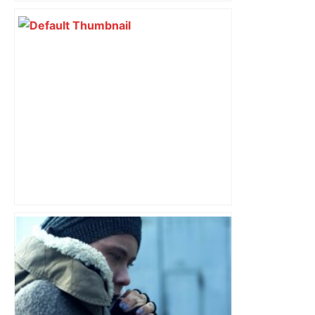
DIRECT. Colère des agriculteurs :
mobilisation agricole à Toulouse ce
samedi, 113 vaches abattues en Ariège
– ladepeche.fr