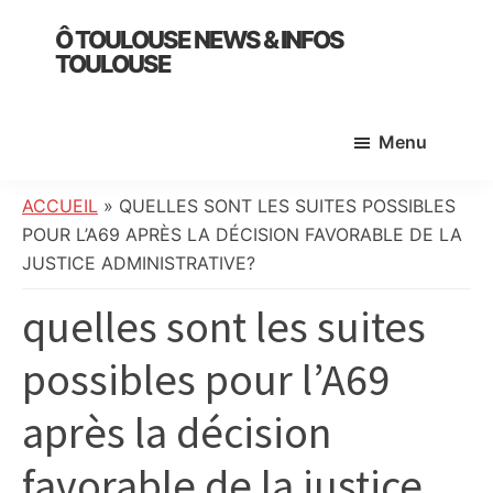
Skip
Skip
Skip
Ô TOULOUSE NEWS & INFOS
to
to
to
TOULOUSE
main
primary
footer
essentiel
content
sidebar
de
Menu
l’actualité
toulousaine
:
ACCUEIL
»
QUELLES SONT LES SUITES POSSIBLES
info
POUR L’A69 APRÈS LA DÉCISION FAVORABLE DE LA
locale,
JUSTICE ADMINISTRATIVE?
société,
quelles sont les suites
culture,
politique,
possibles pour l’A69
météo,
faits
après la décision
divers
et
favorable de la justice
initiatives