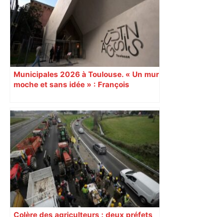
Municipales 2026 à Toulouse. « Un mur
moche et sans idée » : François
Piquemal (LFI), un détracteur de plus
du nouvel accueil du musée des
Augustins
Colère des agriculteurs : deux préfets