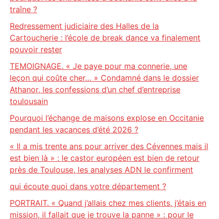
traîne ?
Redressement judiciaire des Halles de la
Cartoucherie : l’école de break dance va finalement
pouvoir rester
TEMOIGNAGE. « Je paye pour ma connerie, une
leçon qui coûte cher… » Condamné dans le dossier
Athanor, les confessions d’un chef d’entreprise
toulousain
Pourquoi l’échange de maisons explose en Occitanie
pendant les vacances d’été 2026 ?
« Il a mis trente ans pour arriver des Cévennes mais il
est bien là » : le castor européen est bien de retour
près de Toulouse, les analyses ADN le confirment
qui écoute quoi dans votre département ?
PORTRAIT. « Quand j’allais chez mes clients, j’étais en
mission, il fallait que je trouve la panne » : pour le