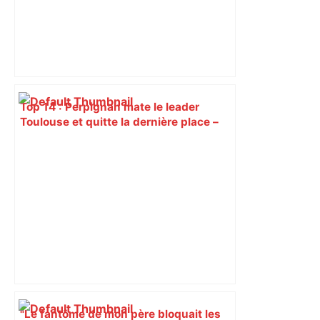
Top 14 : Perpignan mate le leader
Toulouse et quitte la dernière place –
lanouvellerepublique.fr
"Le fantôme de mon père bloquait les