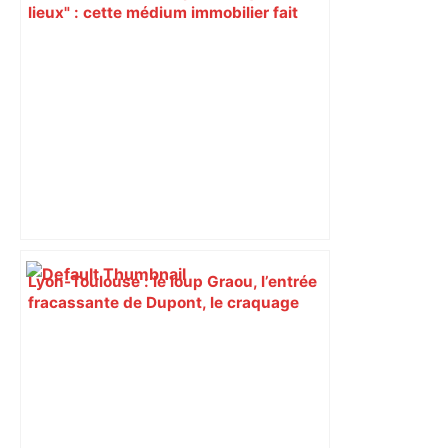
lieux" : cette médium immobilier fait
vendre les maisons oubliées –
ladepeche.fr
Lyon-Toulouse : le loup Graou, l’entrée
fracassante de Dupont, le craquage
lyonnais… Les tops et les flops – Le
Figaro