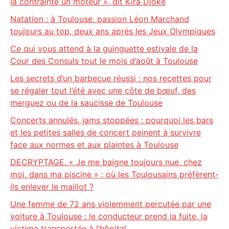
la contrainte un moteur », dit Kira Djoke
Natation : à Toulouse, passion Léon Marchand
toujours au top, deux ans après les Jeux Olympiques
Ce qui vous attend à la guinguette estivale de la
Cour des Consuls tout le mois d’août à Toulouse
Les secrets d’un barbecue réussi : nos recettes pour
se régaler tout l’été avec une côte de bœuf, des
merguez ou de la saucisse de Toulouse
Concerts annulés, jams stoppées : pourquoi les bars
et les petites salles de concert peinent à survivre
face aux normes et aux plaintes à Toulouse
DECRYPTAGE. « Je me baigne toujours nue, chez
moi, dans ma piscine » : où les Toulousains préfèrent-
ils enlever le maillot ?
Une femme de 72 ans violemment percutée par une
voiture à Toulouse : le conducteur prend la fuite, la
victime transportée à l’hôpital