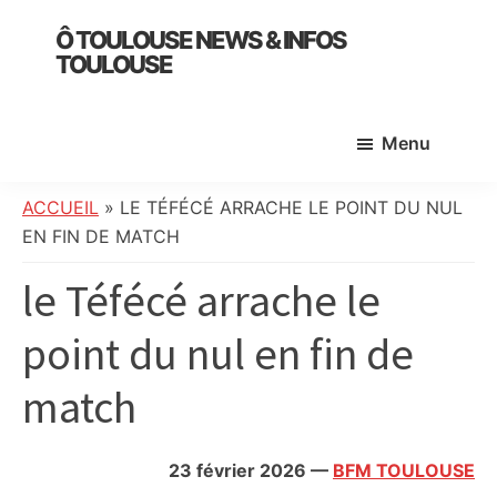
Skip
Skip
Skip
Ô TOULOUSE NEWS & INFOS
to
to
to
TOULOUSE
main
primary
footer
essentiel
content
sidebar
de
Menu
l’actualité
toulousaine
:
ACCUEIL
»
LE TÉFÉCÉ ARRACHE LE POINT DU NUL
info
EN FIN DE MATCH
locale,
le Téfécé arrache le
société,
culture,
point du nul en fin de
politique,
météo,
match
faits
divers
et
23 février 2026
—
BFM TOULOUSE
initiatives