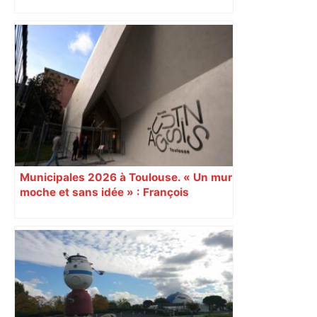
perturbée en Haute-Garonne, l’A61
bloquée
Municipales 2026 à Toulouse. « Un mur
moche et sans idée » : François
Piquemal (LFI), un détracteur de plus
du nouvel accueil du musée des
Augustins