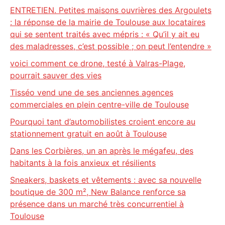
ENTRETIEN. Petites maisons ouvrières des Argoulets
: la réponse de la mairie de Toulouse aux locataires
qui se sentent traités avec mépris : « Qu’il y ait eu
des maladresses, c’est possible ; on peut l’entendre »
voici comment ce drone, testé à Valras-Plage,
pourrait sauver des vies
Tisséo vend une de ses anciennes agences
commerciales en plein centre-ville de Toulouse
Pourquoi tant d’automobilistes croient encore au
stationnement gratuit en août à Toulouse
Dans les Corbières, un an après le mégafeu, des
habitants à la fois anxieux et résilients
Sneakers, baskets et vêtements : avec sa nouvelle
boutique de 300 m², New Balance renforce sa
présence dans un marché très concurrentiel à
Toulouse