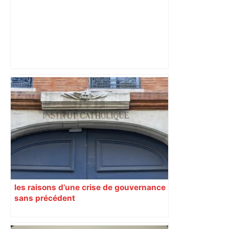
Top 14 : Cette petite phrase prononcée
par Baptiste Couilloud a bien motivé les
Toulousains – Actu.fr
les raisons d’une crise de gouvernance
sans précédent