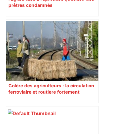
prêtres condamnés
Colère des agriculteurs : la circulation
ferroviaire et routière fortement
perturbée en Haute-Garonne, l’A61
bloquée