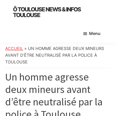
Skip
Skip
Skip
Ô TOULOUSE NEWS & INFOS
to
to
to
TOULOUSE
main
primary
footer
essentiel
content
sidebar
de
Menu
l’actualité
toulousaine
:
ACCUEIL
»
UN HOMME AGRESSE DEUX MINEURS
info
AVANT D’ÊTRE NEUTRALISÉ PAR LA POLICE À
locale,
TOULOUSE
société,
Un homme agresse
culture,
politique,
deux mineurs avant
météo,
faits
d’être neutralisé par la
divers
et
police à Toulouse
initiatives