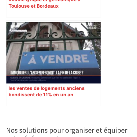
Toulouse et Bordeaux
les ventes de logements anciens
bondissent de 11% en un an
Primary
Sidebar
Nos solutions pour organiser et équiper