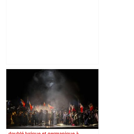
les agriculteurs manifestent malgré les
interdictions
doublé lyrique et germanique à