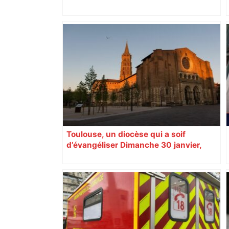
Top 14: comment Perpignan a une
nouvelle fois fait tomber Toulouse? –
RMC Sport
Toulouse, un diocèse qui a soif
d’évangéliser Dimanche 30 janvier,
Mgr Guy de Kerimel sera installé
comme nouvel archevêque de
Toulouse. À 68 ans, il prend la conduite
d’un diocèse marqué par la
prédominance d’une métropole en
pleine mutation.