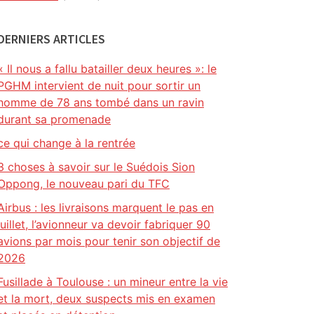
DERNIERS ARTICLES
« Il nous a fallu batailler deux heures »: le
PGHM intervient de nuit pour sortir un
homme de 78 ans tombé dans un ravin
durant sa promenade
ce qui change à la rentrée
3 choses à savoir sur le Suédois Sion
Oppong, le nouveau pari du TFC
Airbus : les livraisons marquent le pas en
juillet, l’avionneur va devoir fabriquer 90
avions par mois pour tenir son objectif de
2026
Fusillade à Toulouse : un mineur entre la vie
et la mort, deux suspects mis en examen