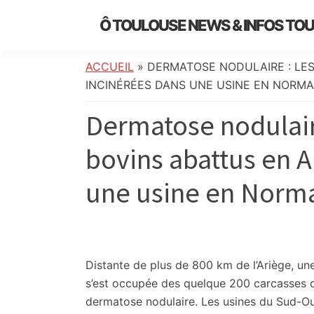
Skip
Skip
Skip
Skip
Ô TOULOUSE NEWS & INFOS TO
to
to
to
to
essentiel
primary
main
primary
footer
de
navigation
content
sidebar
ACCUEIL
»
DERMATOSE NODULAIRE : LES
l’actualité
INCINÉRÉES DANS UNE USINE EN NORMA
toulousaine
Dermatose nodulaire
:
info
bovins abattus en A
locale,
société,
une usine en Norma
culture,
politique,
météo,
faits
divers
Distante de plus de 800 km de l’Ariège, un
et
s’est occupée des quelque 200 carcasses d
initiatives
dermatose nodulaire. Les usines du Sud-O