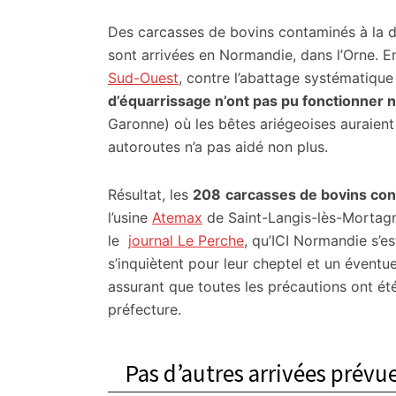
citoyennes
Des carcasses de bovins contaminés à la 
sont arrivées en Normandie, dans l’Orne. E
Sud-Ouest
, contre l’abattage systématiqu
d’équarrissage n’ont pas pu fonctionner
Garonne) où les bêtes ariégeoises auraient
autoroutes n’a pas aidé non plus.
Résultat, les
208
carcasses de bovins co
l’usine
Atemax
de Saint-Langis-lès-Mortagn
le
journal Le Perch
e
, qu’ICI Normandie s’es
s’inquiètent pour leur cheptel et un éventue
assurant que toutes les précautions ont été
préfecture.
Pas d’autres arrivées prévu