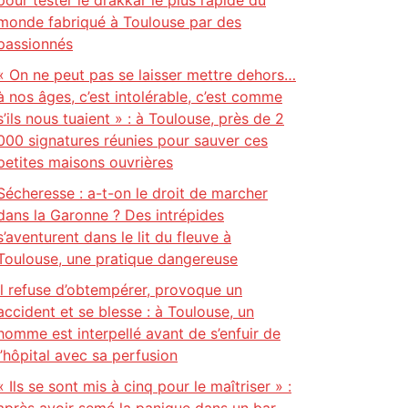
pour tester le drakkar le plus rapide du
monde fabriqué à Toulouse par des
passionnés
« On ne peut pas se laisser mettre dehors…
à nos âges, c’est intolérable, c’est comme
s’ils nous tuaient » : à Toulouse, près de 2
000 signatures réunies pour sauver ces
petites maisons ouvrières
Sécheresse : a-t-on le droit de marcher
dans la Garonne ? Des intrépides
s’aventurent dans le lit du fleuve à
Toulouse, une pratique dangereuse
Il refuse d’obtempérer, provoque un
accident et se blesse : à Toulouse, un
homme est interpellé avant de s’enfuir de
l’hôpital avec sa perfusion
« Ils se sont mis à cinq pour le maîtriser » :