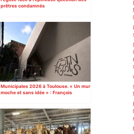
prêtres condamnés
Municipales 2026 à Toulouse. « Un mur
moche et sans idée » : François
Piquemal (LFI), un détracteur de plus
du nouvel accueil du musée des
Augustins