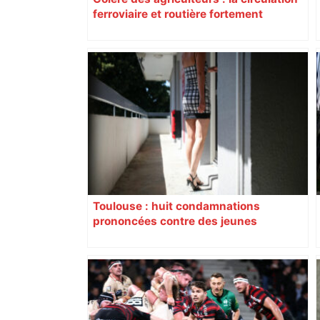
ferroviaire et routière fortement
perturbée en Haute-Garonne, l’A61
bloquée
Toulouse : huit condamnations
prononcées contre des jeunes
impliqués dans la prostitution
d’adolescentes