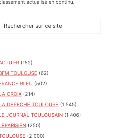
classement actualisé en continu.
Rechercher
sur
ce
site
ACTU.FR
(152)
BFM TOULOUSE
(62)
FRANCE BLEU
(502)
LA CROIX
(214)
LA DEPECHE TOULOUSE
(1 545)
LE JOURNAL TOULOUSAIN
(1 406)
LEPARISIEN
(250)
TOULOUSE
(2 000)