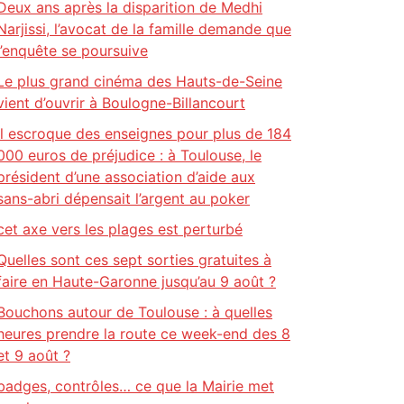
Deux ans après la disparition de Medhi
Narjissi, l’avocat de la famille demande que
l’enquête se poursuive
Le plus grand cinéma des Hauts-de-Seine
vient d’ouvrir à Boulogne-Billancourt
Il escroque des enseignes pour plus de 184
000 euros de préjudice : à Toulouse, le
président d’une association d’aide aux
sans-abri dépensait l’argent au poker
cet axe vers les plages est perturbé
Quelles sont ces sept sorties gratuites à
faire en Haute-Garonne jusqu’au 9 août ?
Bouchons autour de Toulouse : à quelles
heures prendre la route ce week-end des 8
et 9 août ?
badges, contrôles… ce que la Mairie met