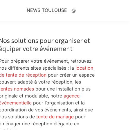
NEWS TOULOUSE
@
Primary
Sidebar
Nos solutions pour organiser et
équiper votre événement
Pour préparer votre événement, retrouvez
nos différents sites spécialisés : la
location
de tente de réception
pour créer un espace
couvert adapté à votre réception, les
tentes nomades
pour une installation plus
originale et modulable, notre
agence
événementielle
pour l’organisation et la
coordination de vos événements, ainsi que
nos solutions de
tente de mariage
pour
aménager une réception élégante en