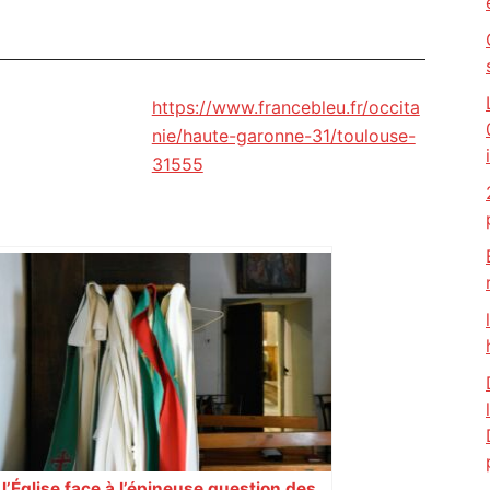
https://www.francebleu.fr/occita
nie/haute-garonne-31/toulouse-
31555
l’Église face à l’épineuse question des