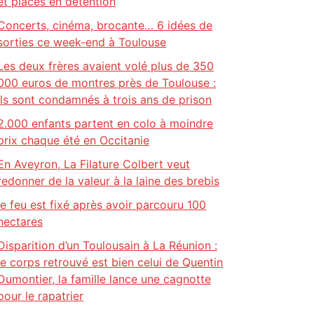
et placés en détention
Concerts, cinéma, brocante… 6 idées de
sorties ce week-end à Toulouse
Les deux frères avaient volé plus de 350
000 euros de montres près de Toulouse :
ils sont condamnés à trois ans de prison
2.000 enfants partent en colo à moindre
prix chaque été en Occitanie
En Aveyron, La Filature Colbert veut
redonner de la valeur à la laine des brebis
le feu est fixé après avoir parcouru 100
hectares
Disparition d’un Toulousain à La Réunion :
le corps retrouvé est bien celui de Quentin
Dumontier, la famille lance une cagnotte
pour le rapatrier