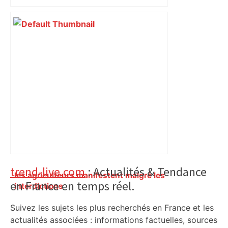
Primary
trend-live.com
: Actualités & Tendance
les agriculteurs manifestent malgré les
en France en temps réel.
Sidebar
interdictions
Suivez les sujets les plus recherchés en France et les
actualités associées : informations factuelles, sources