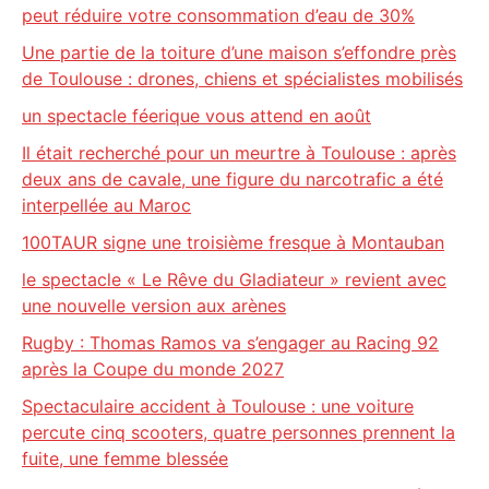
peut réduire votre consommation d’eau de 30%
Une partie de la toiture d’une maison s’effondre près
de Toulouse : drones, chiens et spécialistes mobilisés
un spectacle féerique vous attend en août
Il était recherché pour un meurtre à Toulouse : après
deux ans de cavale, une figure du narcotrafic a été
interpellée au Maroc
100TAUR signe une troisième fresque à Montauban
le spectacle « Le Rêve du Gladiateur » revient avec
une nouvelle version aux arènes
Rugby : Thomas Ramos va s’engager au Racing 92
après la Coupe du monde 2027
Spectaculaire accident à Toulouse : une voiture
percute cinq scooters, quatre personnes prennent la
fuite, une femme blessée