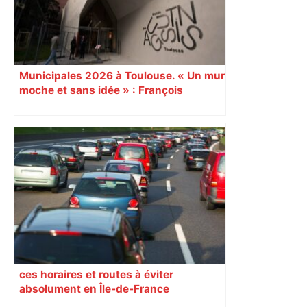
Municipales 2026 à Toulouse. « Un mur
moche et sans idée » : François
Piquemal (LFI), un détracteur de plus
du nouvel accueil du musée des
Augustins
ces horaires et routes à éviter
absolument en Île-de-France