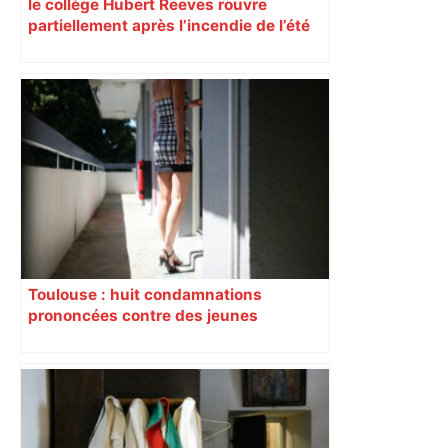
le collège Hubert Reeves rouvre
partiellement après l’incendie de l’été
Toulouse : huit condamnations
prononcées contre des jeunes
impliqués dans la prostitution
d’adolescentes