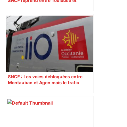
SNCF reprend entre Toulouse et
Narbonne après 48 heures de paralysie
SNCF : Les voies débloquées entre
Montauban et Agen mais le trafic
toujours perturbé entre Toulouse, Agen
et Auch