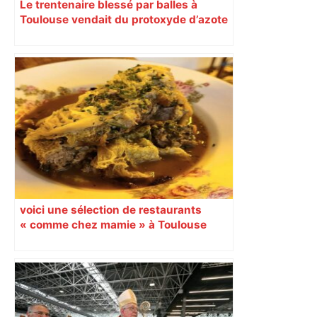
Le trentenaire blessé par balles à
Toulouse vendait du protoxyde d’azote
: les pistes des enquêteurs
voici une sélection de restaurants
« comme chez mamie » à Toulouse