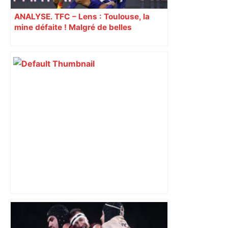
ANALYSE. TFC – Lens : Toulouse, la
mine défaite ! Malgré de belles
dispositions, les Toulousains vite
réduits à 10 ont subi la loi du leader
Au cœur du quotidien d'une infirmière
du CHU de Toulouse – Sud Radio