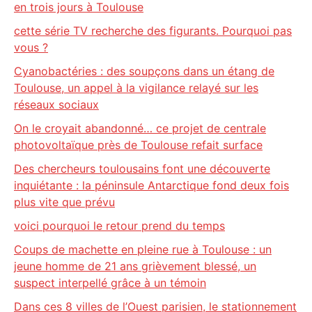
en trois jours à Toulouse
cette série TV recherche des figurants. Pourquoi pas
vous ?
Cyanobactéries : des soupçons dans un étang de
Toulouse, un appel à la vigilance relayé sur les
réseaux sociaux
On le croyait abandonné… ce projet de centrale
photovoltaïque près de Toulouse refait surface
Des chercheurs toulousains font une découverte
inquiétante : la péninsule Antarctique fond deux fois
plus vite que prévu
voici pourquoi le retour prend du temps
Coups de machette en pleine rue à Toulouse : un
jeune homme de 21 ans grièvement blessé, un
suspect interpellé grâce à un témoin
Dans ces 8 villes de l’Ouest parisien, le stationnement