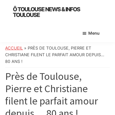
Skip
Skip
Skip
Ô TOULOUSE NEWS & INFOS
to
to
to
TOULOUSE
main
primary
footer
essentiel
content
sidebar
de
Menu
l’actualité
toulousaine
:
ACCUEIL
»
PRÈS DE TOULOUSE, PIERRE ET
info
CHRISTIANE FILENT LE PARFAIT AMOUR DEPUIS…
locale,
80 ANS !
société,
Près de Toulouse,
culture,
politique,
Pierre et Christiane
météo,
faits
filent le parfait amour
divers
et
depuis… 80 ans !
initiatives