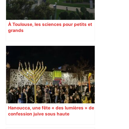
À Toulouse, les sciences pour petits et
grands
Hanoucca, une fête « des lumières » de
confession juive sous haute
surveillance policière qui a rassemblé
les fidèles au cinéma Pathé Gaumont à