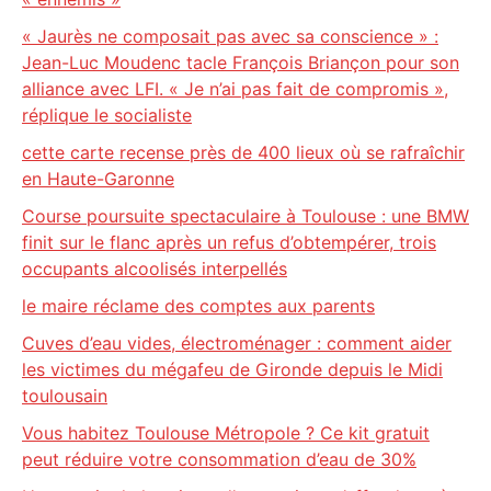
« Jaurès ne composait pas avec sa conscience » :
Jean-Luc Moudenc tacle François Briançon pour son
alliance avec LFI. « Je n’ai pas fait de compromis »,
réplique le socialiste
cette carte recense près de 400 lieux où se rafraîchir
en Haute-Garonne
Course poursuite spectaculaire à Toulouse : une BMW
finit sur le flanc après un refus d’obtempérer, trois
occupants alcoolisés interpellés
le maire réclame des comptes aux parents
Cuves d’eau vides, électroménager : comment aider
les victimes du mégafeu de Gironde depuis le Midi
toulousain
Vous habitez Toulouse Métropole ? Ce kit gratuit
peut réduire votre consommation d’eau de 30%