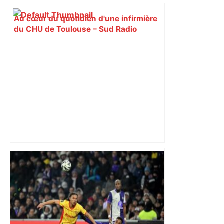
Au cœur du quotidien d'une infirmière
du CHU de Toulouse – Sud Radio
ANALYSE. Lyon La Duchère – TFC :
avec métier, sans briller… Les
Toulousains ont composté leur billet
pour les 16es, on vous explique
comment – ladepeche.fr