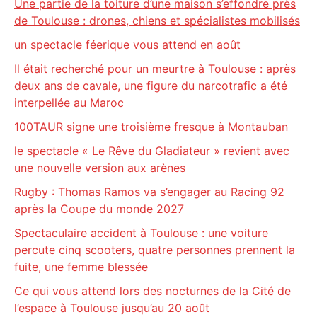
Une partie de la toiture d’une maison s’effondre près
de Toulouse : drones, chiens et spécialistes mobilisés
un spectacle féerique vous attend en août
Il était recherché pour un meurtre à Toulouse : après
deux ans de cavale, une figure du narcotrafic a été
interpellée au Maroc
100TAUR signe une troisième fresque à Montauban
le spectacle « Le Rêve du Gladiateur » revient avec
une nouvelle version aux arènes
Rugby : Thomas Ramos va s’engager au Racing 92
après la Coupe du monde 2027
Spectaculaire accident à Toulouse : une voiture
percute cinq scooters, quatre personnes prennent la
fuite, une femme blessée
Ce qui vous attend lors des nocturnes de la Cité de
l’espace à Toulouse jusqu’au 20 août