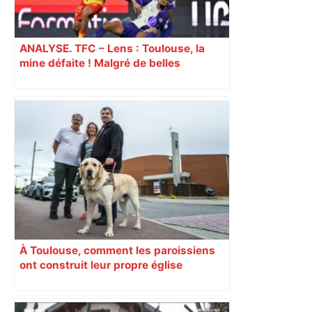
ANALYSE. TFC – Lens : Toulouse, la
mine défaite ! Malgré de belles
dispositions, les Toulousains vite
réduits à 10 ont subi la loi du leader
À Toulouse, comment les paroissiens
ont construit leur propre église