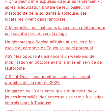
« On a peur d’être expulsés du jour au lendemain » :
après la liquidation brutale de leur bailleur, un
mastodonte de la solidarité à Toulouse, ces
locataires vivent dans l’angoisse
À Montpellier, ces habitants lancent une pétition pour
une navette directe vers la plage
Un gigantesque Boeing militaire australien a fait
escale à l’aéroport de Toulouse, voici pourquoi
A69 : les opposants annoncent un week-end de
mobilisation en octobre avant la mise en service de
l’autoroute
À Saint-Denis, les fournitures scolaires seront
gratuites dès la rentrée 2026
Un garçon de 13 ans entre la vie et la mort, deux
jeunes interpellés, des armes saisies : trois fusillades
en trois jours à Toulouse