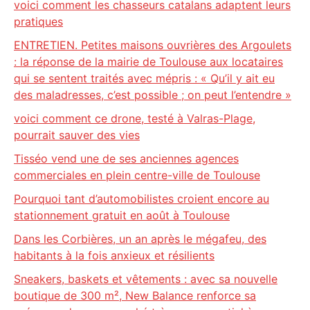
voici comment les chasseurs catalans adaptent leurs
pratiques
ENTRETIEN. Petites maisons ouvrières des Argoulets
: la réponse de la mairie de Toulouse aux locataires
qui se sentent traités avec mépris : « Qu’il y ait eu
des maladresses, c’est possible ; on peut l’entendre »
voici comment ce drone, testé à Valras-Plage,
pourrait sauver des vies
Tisséo vend une de ses anciennes agences
commerciales en plein centre-ville de Toulouse
Pourquoi tant d’automobilistes croient encore au
stationnement gratuit en août à Toulouse
Dans les Corbières, un an après le mégafeu, des
habitants à la fois anxieux et résilients
Sneakers, baskets et vêtements : avec sa nouvelle
boutique de 300 m², New Balance renforce sa