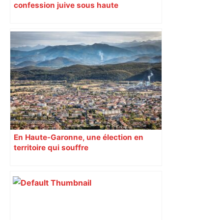
confession juive sous haute
surveillance policière qui a rassemblé
les fidèles au cinéma Pathé Gaumont à
Labège, près de Toulouse
En Haute-Garonne, une élection en
territoire qui souffre