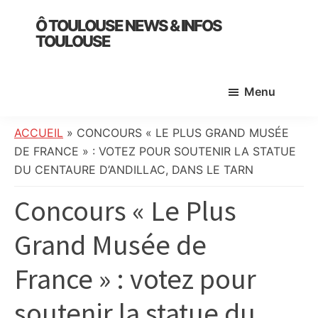
Skip
Skip
Skip
Ô TOULOUSE NEWS & INFOS
to
to
to
TOULOUSE
main
primary
footer
essentiel
content
sidebar
de
Menu
l’actualité
toulousaine
:
ACCUEIL
»
CONCOURS « LE PLUS GRAND MUSÉE
info
DE FRANCE » : VOTEZ POUR SOUTENIR LA STATUE
locale,
DU CENTAURE D’ANDILLAC, DANS LE TARN
société,
Concours « Le Plus
culture,
politique,
Grand Musée de
météo,
faits
France » : votez pour
divers
et
soutenir la statue du
initiatives