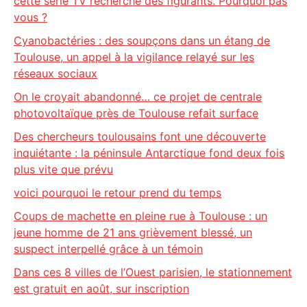
cette série TV recherche des figurants. Pourquoi pas
vous ?
Cyanobactéries : des soupçons dans un étang de
Toulouse, un appel à la vigilance relayé sur les
réseaux sociaux
On le croyait abandonné… ce projet de centrale
photovoltaïque près de Toulouse refait surface
Des chercheurs toulousains font une découverte
inquiétante : la péninsule Antarctique fond deux fois
plus vite que prévu
voici pourquoi le retour prend du temps
Coups de machette en pleine rue à Toulouse : un
jeune homme de 21 ans grièvement blessé, un
suspect interpellé grâce à un témoin
Dans ces 8 villes de l’Ouest parisien, le stationnement
est gratuit en août, sur inscription