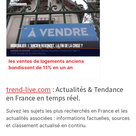
les ventes de logements anciens
bondissent de 11% en un an
Primary
trend-live.com
: Actualités & Tendance
en France en temps réel.
Sidebar
Suivez les sujets les plus recherchés en France et les
actualités associées : informations factuelles, sources
et classement actualisé en continu.