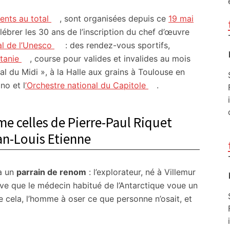
nts au total
, sont organisées depuis ce
19 mai
élébrer les 30 ans de l’inscription du chef d’œuvre
l de l’Unesco
: des rendez-vous sportifs,
tanie
, course pour valides et invalides au mois
al du Midi », à la Halle aux grains à Toulouse en
no et l
’Orchestre national du Capitole
.
e celles de Pierre-Paul Riquet
an-Louis Etienne
 a un
parrain de renom
: l’explorateur, né à Villemur
ouve que le médecin habitué de l’Antarctique voue un
 de cela, l’homme à oser ce que personne n’osait, et