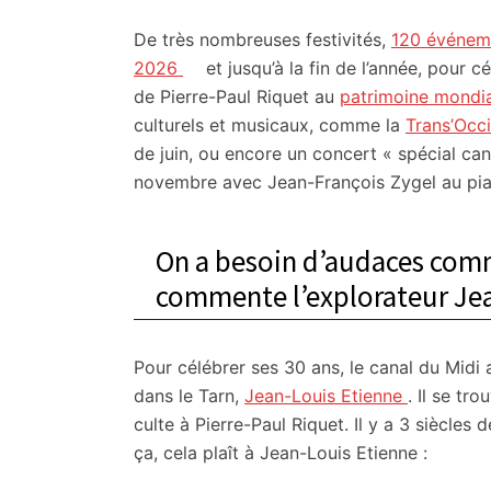
citoyennes
De très nombreuses festivités,
120 événeme
2026
et jusqu’à la fin de l’année, pour c
de Pierre-Paul Riquet au
patrimoine mondia
culturels et musicaux, comme la
Trans’Occi
de juin, ou encore un concert « spécial can
novembre avec Jean-François Zygel au pia
On a besoin d’audaces comm
commente l’explorateur Je
Pour célébrer ses 30 ans, le canal du Midi
dans le Tarn,
Jean-Louis Etienne
. Il se tr
culte à Pierre-Paul Riquet. Il y a 3 siècles
ça, cela plaît à Jean-Louis Etienne :