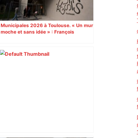
Municipales 2026 à Toulouse. « Un mur
moche et sans idée » : François
Piquemal (LFI), un détracteur de plus
du nouvel accueil du musée des
Augustins