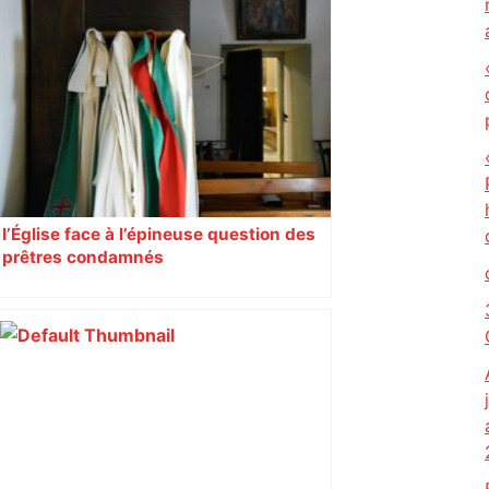
Un drone provoque un chaos aérien à
Toulouse : ce que risque vraiment un
pilote hors des clous – France 3
Régions
l’Église face à l’épineuse question des
prêtres condamnés