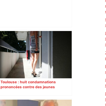
Après la fusion avec la liste PS
Toulouse, le candidat LFI salue "une
dynamique qui nous oblige à la
responsabilité" – Franceinfo
Toulouse : huit condamnations
prononcées contre des jeunes
impliqués dans la prostitution
d’adolescentes