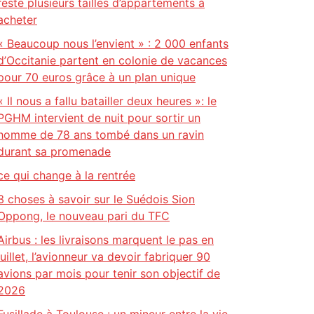
reste plusieurs tailles d’appartements à
acheter
« Beaucoup nous l’envient » : 2 000 enfants
d’Occitanie partent en colonie de vacances
pour 70 euros grâce à un plan unique
« Il nous a fallu batailler deux heures »: le
PGHM intervient de nuit pour sortir un
homme de 78 ans tombé dans un ravin
durant sa promenade
ce qui change à la rentrée
3 choses à savoir sur le Suédois Sion
Oppong, le nouveau pari du TFC
Airbus : les livraisons marquent le pas en
juillet, l’avionneur va devoir fabriquer 90
avions par mois pour tenir son objectif de
2026