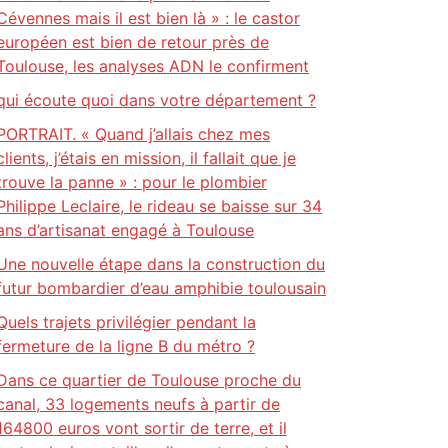
Cévennes mais il est bien là » : le castor
européen est bien de retour près de
Toulouse, les analyses ADN le confirment
qui écoute quoi dans votre département ?
PORTRAIT. « Quand j’allais chez mes
clients, j’étais en mission, il fallait que je
trouve la panne » : pour le plombier
Philippe Leclaire, le rideau se baisse sur 34
ans d’artisanat engagé à Toulouse
Une nouvelle étape dans la construction du
futur bombardier d’eau amphibie toulousain
Quels trajets privilégier pendant la
fermeture de la ligne B du métro ?
Dans ce quartier de Toulouse proche du
canal, 33 logements neufs à partir de
164800 euros vont sortir de terre, et il