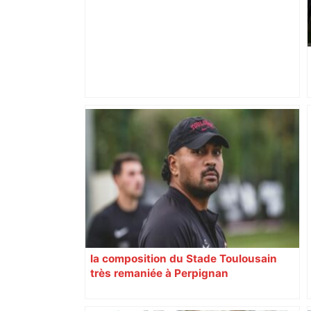
Alliance PS/LFI à Toulouse : Marc
Sztulman claque la porte – RMC
la composition du Stade Toulousain
très remaniée à Perpignan