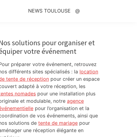
NEWS TOULOUSE
@
Primary
Sidebar
Nos solutions pour organiser et
équiper votre événement
Pour préparer votre événement, retrouvez
nos différents sites spécialisés : la
location
de tente de réception
pour créer un espace
couvert adapté à votre réception, les
tentes nomades
pour une installation plus
originale et modulable, notre
agence
événementielle
pour l’organisation et la
coordination de vos événements, ainsi que
nos solutions de
tente de mariage
pour
aménager une réception élégante en