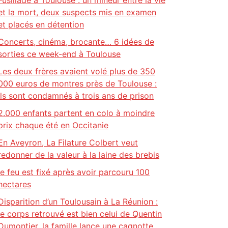
Fusillade à Toulouse : un mineur entre la vie
et la mort, deux suspects mis en examen
et placés en détention
Concerts, cinéma, brocante… 6 idées de
sorties ce week-end à Toulouse
Les deux frères avaient volé plus de 350
000 euros de montres près de Toulouse :
ils sont condamnés à trois ans de prison
2.000 enfants partent en colo à moindre
prix chaque été en Occitanie
En Aveyron, La Filature Colbert veut
redonner de la valeur à la laine des brebis
le feu est fixé après avoir parcouru 100
hectares
Disparition d’un Toulousain à La Réunion :
le corps retrouvé est bien celui de Quentin
Dumontier, la famille lance une cagnotte