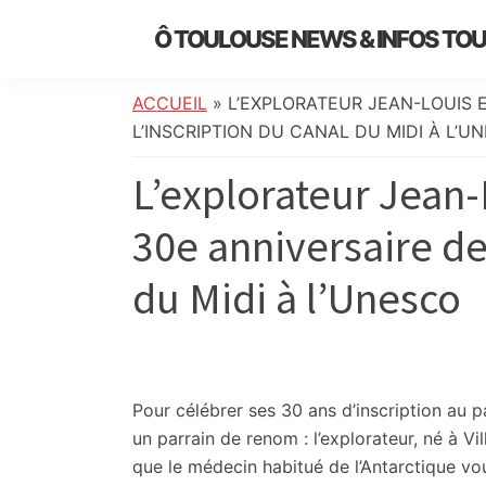
Skip
Skip
Skip
Skip
Ô TOULOUSE NEWS & INFOS TO
to
to
to
to
essentiel
primary
main
primary
footer
de
navigation
content
sidebar
ACCUEIL
»
L’EXPLORATEUR JEAN-LOUIS 
l’actualité
L’INSCRIPTION DU CANAL DU MIDI À L’U
toulousaine
L’explorateur Jean-
:
info
30e anniversaire de 
locale,
société,
du Midi à l’Unesco
culture,
politique,
météo,
faits
divers
Pour célébrer ses 30 ans d’inscription au p
et
un parrain de renom : l’explorateur, né à Vi
initiatives
que le médecin habitué de l’Antarctique vou