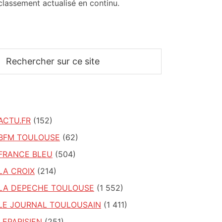
classement actualisé en continu.
Rechercher
sur
ce
site
ACTU.FR
(152)
BFM TOULOUSE
(62)
FRANCE BLEU
(504)
LA CROIX
(214)
LA DEPECHE TOULOUSE
(1 552)
LE JOURNAL TOULOUSAIN
(1 411)
LEPARISIEN
(251)