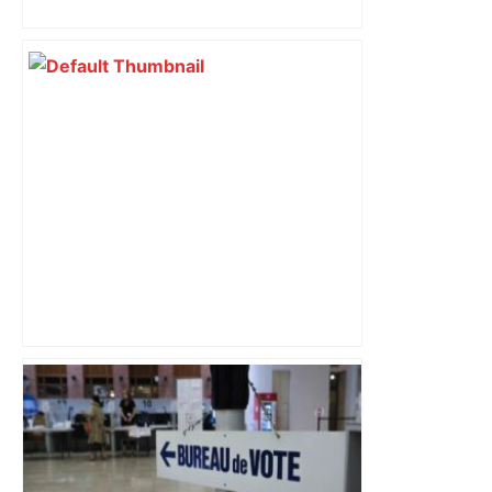
"C’est l’une des plus fortes
fréquentations du circuit" : Toulouse
est-elle la capitale du poker amateur –
ladepeche.fr