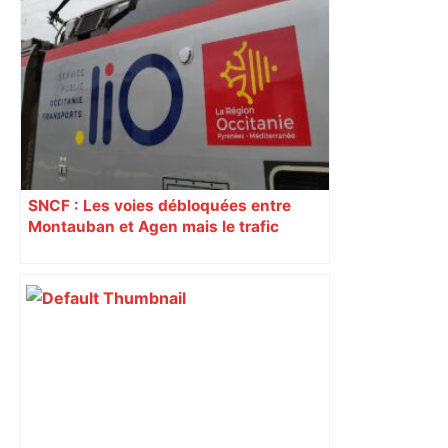
Bilan du marché du logement neuf :
une lueur d'espoir pour l'immobilier à
Toulouse ? – Actu.fr
SNCF : Les voies débloquées entre
Montauban et Agen mais le trafic
toujours perturbé entre Toulouse, Agen
et Auch