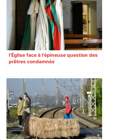
économique, un axe majeur va être
fermé en fin de soirée, voici les
déviations – Actu.fr
l’Église face à l’épineuse question des
prêtres condamnés