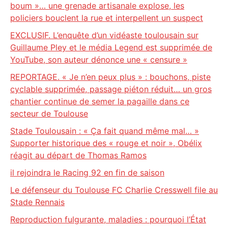
boum »… une grenade artisanale explose, les
policiers bouclent la rue et interpellent un suspect
EXCLUSIF. L’enquête d’un vidéaste toulousain sur
Guillaume Pley et le média Legend est supprimée de
YouTube, son auteur dénonce une « censure »
REPORTAGE. « Je n’en peux plus » : bouchons, piste
cyclable supprimée, passage piéton réduit… un gros
chantier continue de semer la pagaille dans ce
secteur de Toulouse
Stade Toulousain : « Ça fait quand même mal… »
Supporter historique des « rouge et noir », Obélix
réagit au départ de Thomas Ramos
il rejoindra le Racing 92 en fin de saison
Le défenseur du Toulouse FC Charlie Cresswell file au
Stade Rennais
Reproduction fulgurante, maladies : pourquoi l’État