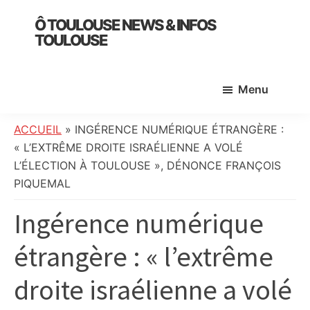
Skip
Skip
Skip
Ô TOULOUSE NEWS & INFOS
to
to
to
TOULOUSE
main
primary
footer
essentiel
content
sidebar
de
Menu
l’actualité
toulousaine
:
ACCUEIL
»
INGÉRENCE NUMÉRIQUE ÉTRANGÈRE :
info
« L’EXTRÊME DROITE ISRAÉLIENNE A VOLÉ
locale,
L’ÉLECTION À TOULOUSE », DÉNONCE FRANÇOIS
société,
PIQUEMAL
culture,
Ingérence numérique
politique,
météo,
étrangère : « l’extrême
faits
divers
droite israélienne a volé
et
initiatives