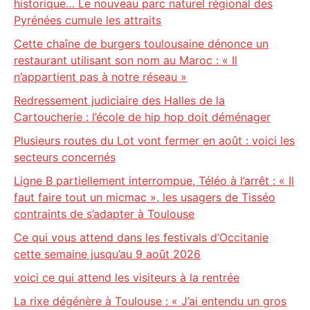
historique… Le nouveau parc naturel régional des
Pyrénées cumule les attraits
Cette chaîne de burgers toulousaine dénonce un
restaurant utilisant son nom au Maroc : « Il
n’appartient pas à notre réseau »
Redressement judiciaire des Halles de la
Cartoucherie : l’école de hip hop doit déménager
Plusieurs routes du Lot vont fermer en août : voici les
secteurs concernés
Ligne B partiellement interrompue, Téléo à l’arrêt : « Il
faut faire tout un micmac », les usagers de Tisséo
contraints de s’adapter à Toulouse
Ce qui vous attend dans les festivals d’Occitanie
cette semaine jusqu’au 9 août 2026
voici ce qui attend les visiteurs à la rentrée
La rixe dégénère à Toulouse : « J’ai entendu un gros