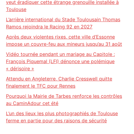
veut éradiquer cette étrange grenouille installée à
Toulouse
L’arrière international du Stade Toulousain Thomas
Ramos rejoindra le Racing 92 en 2027
Après deux violentes rixes, cette ville d’Essonne
impose un couvre-feu aux mineurs jusqu’au 31 août
Vidéo tournée pendant un mariage au Capitole :
François Piquemal (LFI) dénonce une polémique
« dérisoire »
Attendu en Angleterre, Charlie Cresswell quitte
finalement le TFC pour Rennes
Pourquoi la Mairie de Tarbes renforce les contrôles
au CaminAdour cet été
L’un des lieux les plus photographiés de Toulouse
ferme en partie pour des raisons de sécurité