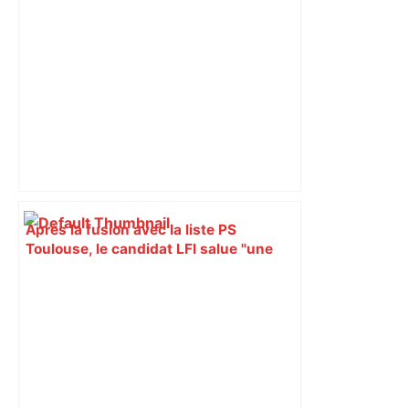
l'avenir de la librairie Gibert – Actu.fr
Après la fusion avec la liste PS
Toulouse, le candidat LFI salue "une
dynamique qui nous oblige à la
responsabilité" – Franceinfo