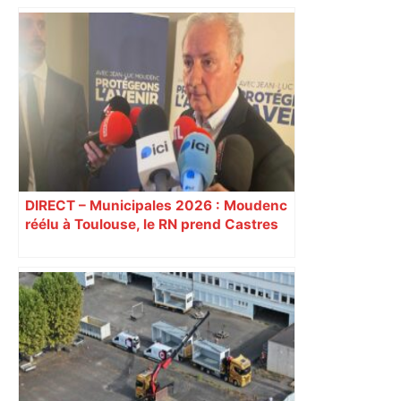
Municipales 2026 à Toulouse : voiture,
métro et train encombrent la campagne
électorale – – Le Mans.maville.com
DIRECT – Municipales 2026 : Moudenc
réélu à Toulouse, le RN prend Castres
et Carcassonne