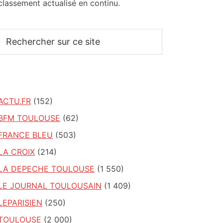
classement actualisé en continu.
Rechercher
sur
ce
site
ACTU.FR
(152)
BFM TOULOUSE
(62)
FRANCE BLEU
(503)
LA CROIX
(214)
LA DEPECHE TOULOUSE
(1 550)
LE JOURNAL TOULOUSAIN
(1 409)
LEPARISIEN
(250)
TOULOUSE
(2 000)