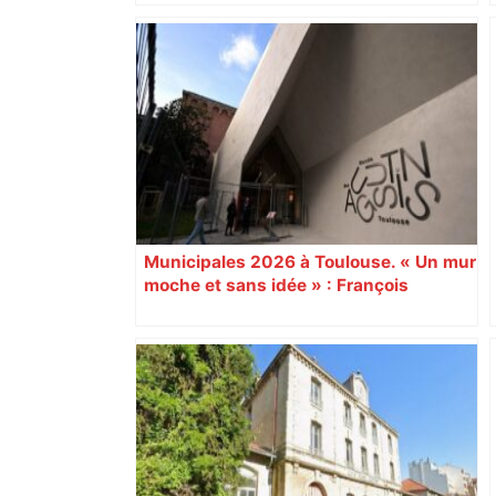
Vous pensiez que c’était comme une
voiture ? La vérité sur les avions qui
reculent – ici.fr
Municipales 2026 à Toulouse. « Un mur
moche et sans idée » : François
Piquemal (LFI), un détracteur de plus
du nouvel accueil du musée des
Augustins