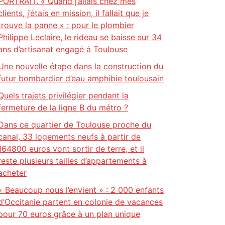
PORTRAIT. « Quand j’allais chez mes
clients, j’étais en mission, il fallait que je
trouve la panne » : pour le plombier
Philippe Leclaire, le rideau se baisse sur 34
ans d’artisanat engagé à Toulouse
Une nouvelle étape dans la construction du
futur bombardier d’eau amphibie toulousain
Quels trajets privilégier pendant la
fermeture de la ligne B du métro ?
Dans ce quartier de Toulouse proche du
canal, 33 logements neufs à partir de
164800 euros vont sortir de terre, et il
reste plusieurs tailles d’appartements à
acheter
« Beaucoup nous l’envient » : 2 000 enfants
d’Occitanie partent en colonie de vacances
pour 70 euros grâce à un plan unique