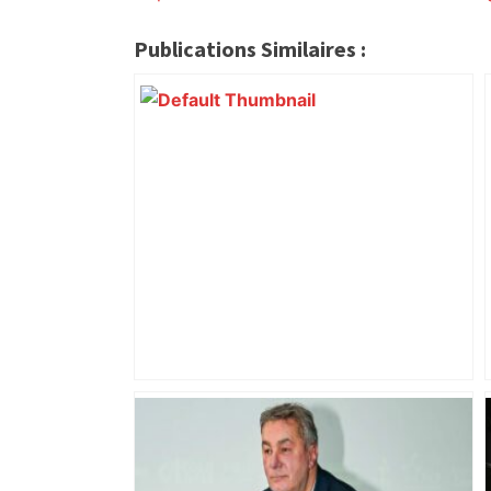
Publications Similaires :
« Rien d'inquiétant » pour Guillaume
Restes, le gardien de Toulouse, après
sa sortie à Metz – L'Équipe