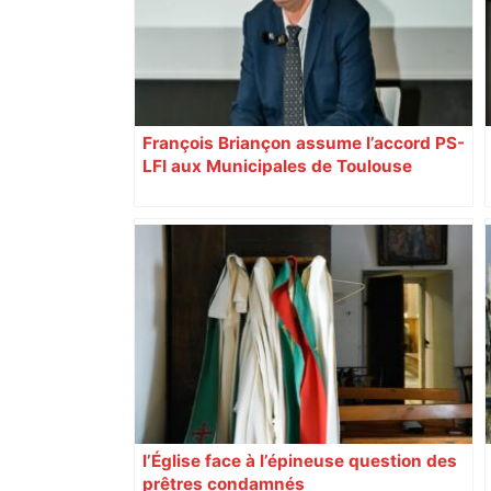
François Briançon assume l’accord PS-
LFI aux Municipales de Toulouse
malgré l’échec
l’Église face à l’épineuse question des
prêtres condamnés