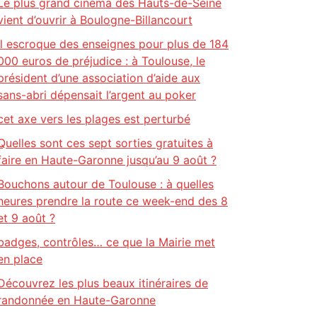
Le plus grand cinéma des Hauts-de-Seine
vient d’ouvrir à Boulogne-Billancourt
Il escroque des enseignes pour plus de 184
000 euros de préjudice : à Toulouse, le
président d’une association d’aide aux
sans-abri dépensait l’argent au poker
cet axe vers les plages est perturbé
Quelles sont ces sept sorties gratuites à
faire en Haute-Garonne jusqu’au 9 août ?
Bouchons autour de Toulouse : à quelles
heures prendre la route ce week-end des 8
et 9 août ?
badges, contrôles… ce que la Mairie met
en place
Découvrez les plus beaux itinéraires de
randonnée en Haute-Garonne