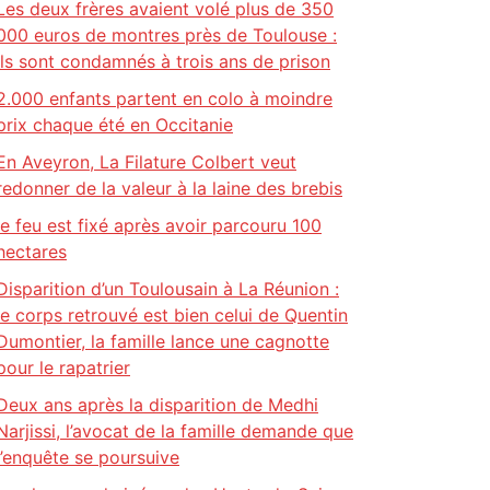
Les deux frères avaient volé plus de 350
000 euros de montres près de Toulouse :
ils sont condamnés à trois ans de prison
2.000 enfants partent en colo à moindre
prix chaque été en Occitanie
En Aveyron, La Filature Colbert veut
redonner de la valeur à la laine des brebis
le feu est fixé après avoir parcouru 100
hectares
Disparition d’un Toulousain à La Réunion :
le corps retrouvé est bien celui de Quentin
Dumontier, la famille lance une cagnotte
pour le rapatrier
Deux ans après la disparition de Medhi
Narjissi, l’avocat de la famille demande que
l’enquête se poursuive