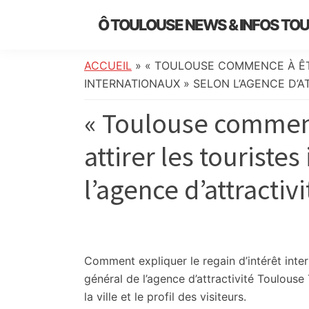
Skip
Skip
Skip
Skip
Ô TOULOUSE NEWS & INFOS TO
to
to
to
to
essentiel
primary
main
primary
footer
de
navigation
content
sidebar
ACCUEIL
»
« TOULOUSE COMMENCE À ÊT
l’actualité
INTERNATIONAUX » SELON L’AGENCE D’A
toulousaine
« Toulouse commenc
:
info
attirer les touriste
locale,
société,
l’agence d’attractivi
culture,
politique,
météo,
faits
divers
Comment expliquer le regain d’intérêt inter
et
général de l’agence d’attractivité Toulouse 
initiatives
la ville et le profil des visiteurs.