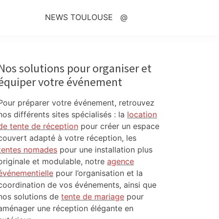
NEWS TOULOUSE
@
Primary
Sidebar
Nos solutions pour organiser et
équiper votre événement
Pour préparer votre événement, retrouvez
nos différents sites spécialisés : la
location
de tente de réception
pour créer un espace
couvert adapté à votre réception, les
tentes nomades
pour une installation plus
originale et modulable, notre
agence
événementielle
pour l’organisation et la
coordination de vos événements, ainsi que
nos solutions de
tente de mariage
pour
aménager une réception élégante en