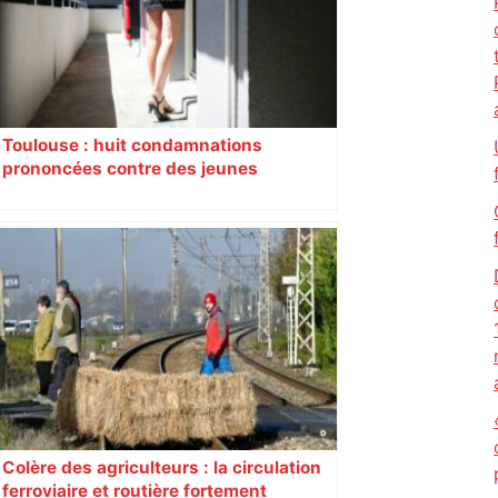
déviations – Actu.fr
Toulouse : huit condamnations
prononcées contre des jeunes
impliqués dans la prostitution
d’adolescentes
Colère des agriculteurs : la circulation
ferroviaire et routière fortement