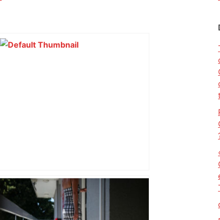
Près de Toulouse : dans cette zone
économique, un axe majeur va être
fermé en fin de soirée, voici les