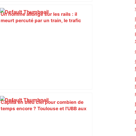
Un homme allongé sur les rails : il
meurt percuté par un train, le trafic
ferroviaire à l’arrêt dans le Lauragais,
au sud de Toulouse – ladepeche.fr
Capilla en bleu ciel pour combien de
temps encore ? Toulouse et l'UBB aux
aguets – Rugbynistere