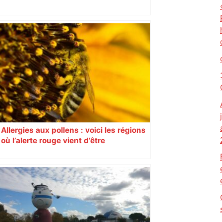
perturbée en Haute-Garonne, l’A61
bloquée
Allergies aux pollens : voici les régions
où l’alerte rouge vient d’être
déclenchée