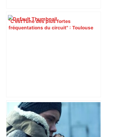
"C’est l’une des plus fortes
fréquentations du circuit" : Toulouse
est-elle la capitale du poker amateur –
ladepeche.fr
A680 Toulouse fermée dans les 2 sens
– Radio VINCI Autoroutes