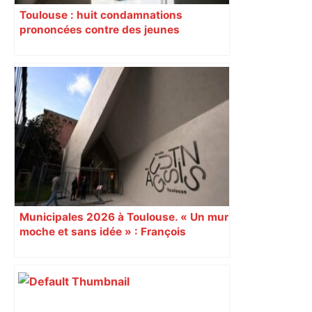
Toulouse : huit condamnations
prononcées contre des jeunes
impliqués dans la prostitution
d’adolescentes
Municipales 2026 à Toulouse. « Un mur
moche et sans idée » : François
Piquemal (LFI), un détracteur de plus
du nouvel accueil du musée des
Augustins