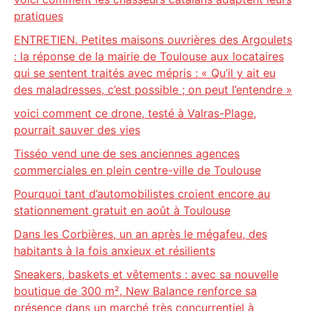
pratiques
ENTRETIEN. Petites maisons ouvrières des Argoulets
: la réponse de la mairie de Toulouse aux locataires
qui se sentent traités avec mépris : « Qu’il y ait eu
des maladresses, c’est possible ; on peut l’entendre »
voici comment ce drone, testé à Valras-Plage,
pourrait sauver des vies
Tisséo vend une de ses anciennes agences
commerciales en plein centre-ville de Toulouse
Pourquoi tant d’automobilistes croient encore au
stationnement gratuit en août à Toulouse
Dans les Corbières, un an après le mégafeu, des
habitants à la fois anxieux et résilients
Sneakers, baskets et vêtements : avec sa nouvelle
boutique de 300 m², New Balance renforce sa
présence dans un marché très concurrentiel à