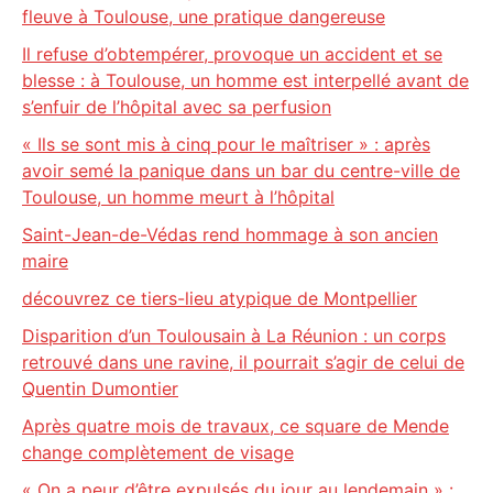
fleuve à Toulouse, une pratique dangereuse
Il refuse d’obtempérer, provoque un accident et se
blesse : à Toulouse, un homme est interpellé avant de
s’enfuir de l’hôpital avec sa perfusion
« Ils se sont mis à cinq pour le maîtriser » : après
avoir semé la panique dans un bar du centre-ville de
Toulouse, un homme meurt à l’hôpital
Saint-Jean-de-Védas rend hommage à son ancien
maire
découvrez ce tiers-lieu atypique de Montpellier
Disparition d’un Toulousain à La Réunion : un corps
retrouvé dans une ravine, il pourrait s’agir de celui de
Quentin Dumontier
Après quatre mois de travaux, ce square de Mende
change complètement de visage
« On a peur d’être expulsés du jour au lendemain » :