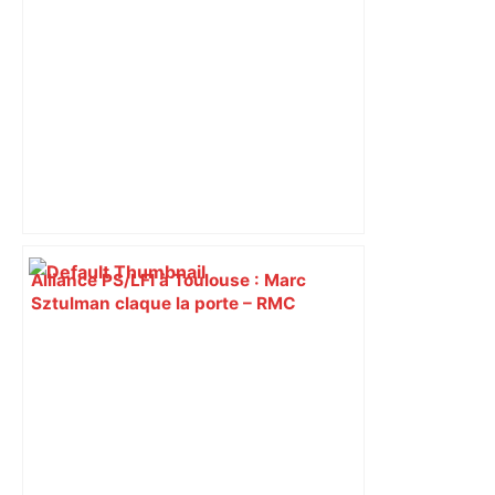
Alliance PS/LFI à Toulouse : Marc
Sztulman claque la porte – RMC