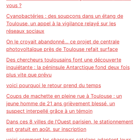
vous ?
Cyanobactéries : des soupçons dans un étang de
Toulouse, un appel à la vigilance relayé sur les
réseaux sociaux
On le croyait abandonné… ce projet de centrale
photovoltaïque près de Toulouse refait surface
Des chercheurs toulousains font une découverte
inquiétante : la péninsule Antarctique fond deux fois
plus vite que prévu
voici pourquoi le retour prend du temps
Coups de machette en pleine rue à Toulouse : un
jeune homme de 21 ans grièvement blessé, un
suspect interpellé grâce à un témoin
Dans ces 8 villes de l’Ouest parisien, le stationnement
est gratuit en août, sur inscription
voici comment les chasseurs catalans adaptent leurs