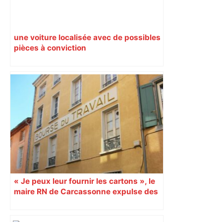
une voiture localisée avec de possibles
pièces à conviction
« Je peux leur fournir les cartons », le
maire RN de Carcassonne expulse des
syndicats