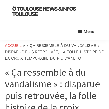
Skip
Skip
Skip
Ô TOULOUSE NEWS & INFOS
to
to
to
TOULOUSE
main
primary
footer
essentiel
content
sidebar
de
Menu
l’actualité
toulousaine
:
ACCUEIL
»
« ÇA RESSEMBLE À DU VANDALISME » :
info
DISPARUE PUIS RETROUVÉE, LA FOLLE HISTOIRE DE
locale,
LA CROIX TEMPORAIRE DU PIC D’ANETO
société,
« Ça ressemble à du
culture,
politique,
vandalisme » : disparue
météo,
faits
puis retrouvée, la folle
divers
et
histoire de la croix
initiatives