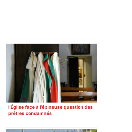
« Rien d'inquiétant » pour Guillaume
Restes, le gardien de Toulouse, après
sa sortie à Metz – L'Équipe
l’Église face à l’épineuse question des
prêtres condamnés