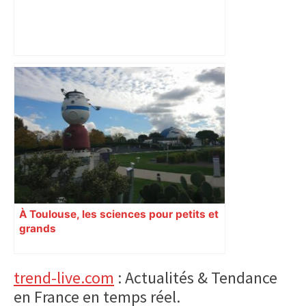
FC Nantes – Toulouse. Une défense
décimée, un groupe rajeuni – Maville
Nantes
À Toulouse, les sciences pour petits et
grands
Primary
trend-live.com
: Actualités & Tendance
en France en temps réel.
Sidebar