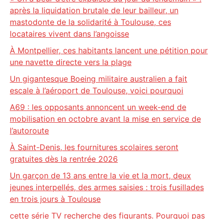
après la liquidation brutale de leur bailleur, un
mastodonte de la solidarité à Toulouse, ces
locataires vivent dans l’angoisse
À Montpellier, ces habitants lancent une pétition pour
une navette directe vers la plage
Un gigantesque Boeing militaire australien a fait
escale à l’aéroport de Toulouse, voici pourquoi
A69 : les opposants annoncent un week-end de
mobilisation en octobre avant la mise en service de
l’autoroute
À Saint-Denis, les fournitures scolaires seront
gratuites dès la rentrée 2026
Un garçon de 13 ans entre la vie et la mort, deux
jeunes interpellés, des armes saisies : trois fusillades
en trois jours à Toulouse
cette série TV recherche des figurants. Pourquoi pas