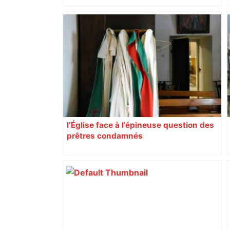
l’Église face à l’épineuse question des
prêtres condamnés