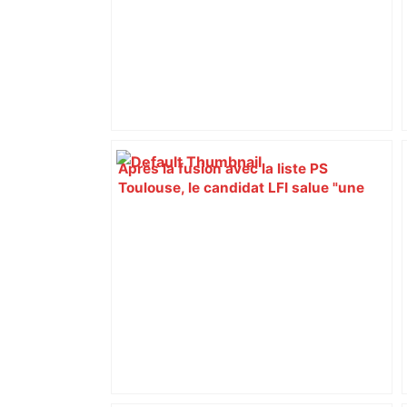
Après la fusion avec la liste PS
Toulouse, le candidat LFI salue "une
dynamique qui nous oblige à la
responsabilité" – Franceinfo