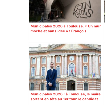
postes" – ladepeche.fr
Municipales 2026 à Toulouse. « Un mur
moche et sans idée » : François
Piquemal (LFI), un détracteur de plus
du nouvel accueil du musée des
Augustins
Municipales 2026 : à Toulouse, le maire
sortant en tête au 1er tour, le candidat
insoumis crée la surprise