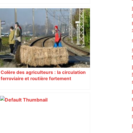
Près de Toulouse : dans cette zone
économique, un axe majeur va être
fermé en fin de soirée, voici les
déviations – Actu.fr
Colère des agriculteurs : la circulation
ferroviaire et routière fortement
perturbée en Haute-Garonne, l’A61
bloquée