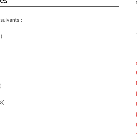
més
suivants :
)
)
8)