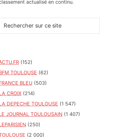
classement actualisé en continu.
Rechercher
sur
ce
site
ACTU.FR
(152)
BFM TOULOUSE
(62)
FRANCE BLEU
(503)
LA CROIX
(214)
LA DEPECHE TOULOUSE
(1 547)
LE JOURNAL TOULOUSAIN
(1 407)
LEPARISIEN
(250)
TOULOUSE
(2 000)