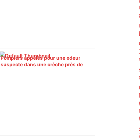
Pompiers appelés pour une odeur
suspecte dans une crèche près de
Toulouse, c'était un paquet de bonbons
– ici.fr