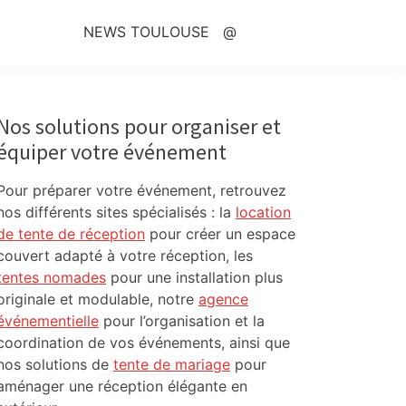
NEWS TOULOUSE
@
Primary
Sidebar
Nos solutions pour organiser et
équiper votre événement
Pour préparer votre événement, retrouvez
nos différents sites spécialisés : la
location
de tente de réception
pour créer un espace
couvert adapté à votre réception, les
tentes nomades
pour une installation plus
originale et modulable, notre
agence
événementielle
pour l’organisation et la
coordination de vos événements, ainsi que
nos solutions de
tente de mariage
pour
aménager une réception élégante en