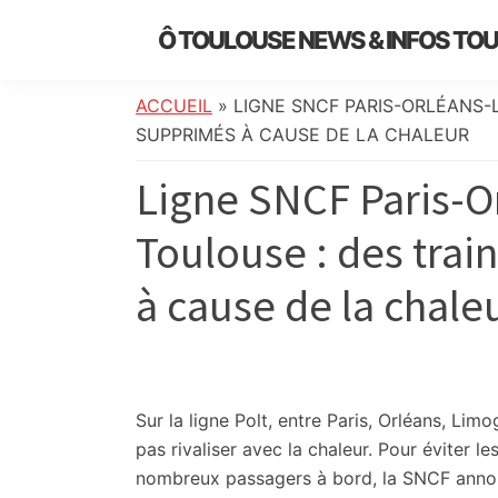
Skip
Skip
Skip
Skip
Ô TOULOUSE NEWS & INFOS TO
to
to
to
to
essentiel
primary
main
primary
footer
de
navigation
content
sidebar
ACCUEIL
»
LIGNE SNCF PARIS-ORLÉANS-
l’actualité
SUPPRIMÉS À CAUSE DE LA CHALEUR
toulousaine
Ligne SNCF Paris-O
:
info
Toulouse : des trai
locale,
société,
à cause de la chale
culture,
politique,
météo,
faits
divers
Sur la ligne Polt, entre Paris, Orléans, Li
et
pas rivaliser avec la chaleur. Pour éviter l
initiatives
nombreux passagers à bord, la SNCF annonc