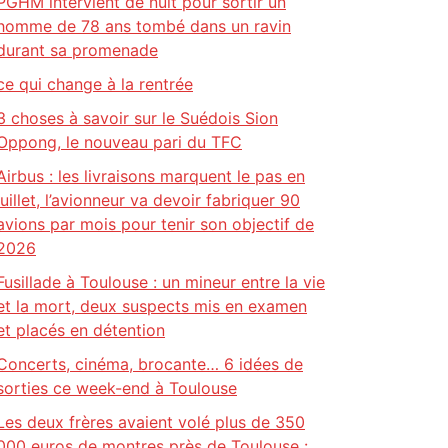
PGHM intervient de nuit pour sortir un
homme de 78 ans tombé dans un ravin
durant sa promenade
ce qui change à la rentrée
3 choses à savoir sur le Suédois Sion
Oppong, le nouveau pari du TFC
Airbus : les livraisons marquent le pas en
juillet, l’avionneur va devoir fabriquer 90
avions par mois pour tenir son objectif de
2026
Fusillade à Toulouse : un mineur entre la vie
et la mort, deux suspects mis en examen
et placés en détention
Concerts, cinéma, brocante… 6 idées de
sorties ce week-end à Toulouse
Les deux frères avaient volé plus de 350
000 euros de montres près de Toulouse :