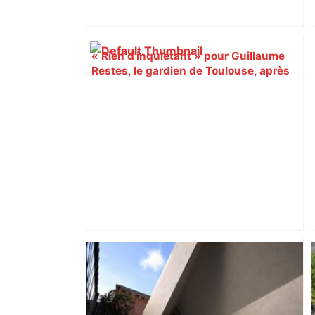
« Rien d'inquiétant » pour Guillaume
Restes, le gardien de Toulouse, après
sa sortie à Metz – L'Équipe
ENTRETIEN. Municipales 2026 à
Toulouse : sous le feu des critiques,
Briançon assume son alliance avec
Piquemal, "ce n’est pas un accord de