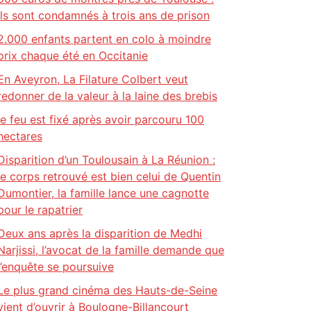
ils sont condamnés à trois ans de prison
2.000 enfants partent en colo à moindre
prix chaque été en Occitanie
En Aveyron, La Filature Colbert veut
redonner de la valeur à la laine des brebis
le feu est fixé après avoir parcouru 100
hectares
Disparition d’un Toulousain à La Réunion :
le corps retrouvé est bien celui de Quentin
Dumontier, la famille lance une cagnotte
pour le rapatrier
Deux ans après la disparition de Medhi
Narjissi, l’avocat de la famille demande que
l’enquête se poursuive
Le plus grand cinéma des Hauts-de-Seine
vient d’ouvrir à Boulogne-Billancourt