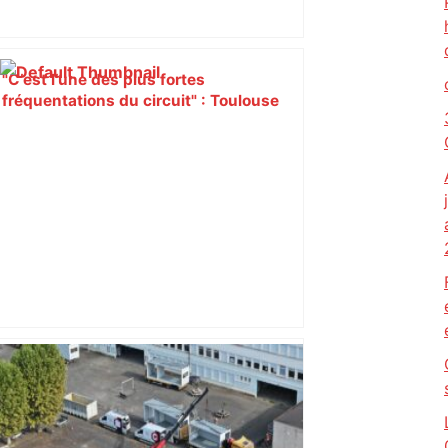
"C’est l’une des plus fortes
fréquentations du circuit" : Toulouse
est-elle la capitale du poker amateur –
ladepeche.fr
Alliance PS/LFI à Toulouse : Marc
Sztulman claque la porte – RMC