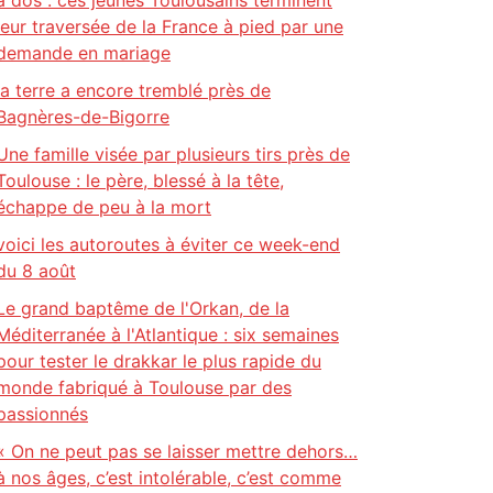
à dos : ces jeunes Toulousains terminent
leur traversée de la France à pied par une
demande en mariage
la terre a encore tremblé près de
Bagnères-de-Bigorre
Une famille visée par plusieurs tirs près de
Toulouse : le père, blessé à la tête,
échappe de peu à la mort
voici les autoroutes à éviter ce week-end
du 8 août
Le grand baptême de l'Orkan, de la
Méditerranée à l'Atlantique : six semaines
pour tester le drakkar le plus rapide du
monde fabriqué à Toulouse par des
passionnés
« On ne peut pas se laisser mettre dehors…
à nos âges, c’est intolérable, c’est comme