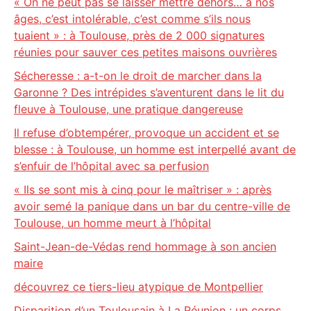
« On ne peut pas se laisser mettre dehors… à nos
âges, c’est intolérable, c’est comme s’ils nous
tuaient » : à Toulouse, près de 2 000 signatures
réunies pour sauver ces petites maisons ouvrières
Sécheresse : a-t-on le droit de marcher dans la
Garonne ? Des intrépides s’aventurent dans le lit du
fleuve à Toulouse, une pratique dangereuse
Il refuse d’obtempérer, provoque un accident et se
blesse : à Toulouse, un homme est interpellé avant de
s’enfuir de l’hôpital avec sa perfusion
« Ils se sont mis à cinq pour le maîtriser » : après
avoir semé la panique dans un bar du centre-ville de
Toulouse, un homme meurt à l’hôpital
Saint-Jean-de-Védas rend hommage à son ancien
maire
découvrez ce tiers-lieu atypique de Montpellier
Disparition d’un Toulousain à La Réunion : un corps