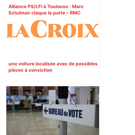
Alliance PS/LFI à Toulouse : Marc
Sztulman claque la porte – RMC
une voiture localisée avec de possibles
pièces à conviction