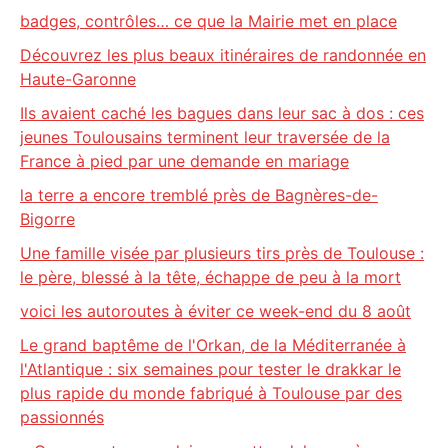
badges, contrôles… ce que la Mairie met en place
Découvrez les plus beaux itinéraires de randonnée en
Haute-Garonne
Ils avaient caché les bagues dans leur sac à dos : ces
jeunes Toulousains terminent leur traversée de la
France à pied par une demande en mariage
la terre a encore tremblé près de Bagnères-de-
Bigorre
Une famille visée par plusieurs tirs près de Toulouse :
le père, blessé à la tête, échappe de peu à la mort
voici les autoroutes à éviter ce week-end du 8 août
Le grand baptême de l'Orkan, de la Méditerranée à
l'Atlantique : six semaines pour tester le drakkar le
plus rapide du monde fabriqué à Toulouse par des
passionnés