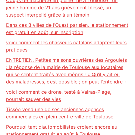
Coups de machette en pleine rue à Toulouse : un
jeune homme de 21 ans grièvement blessé, un
suspect interpellé grâce à un témoin
Dans ces 8 villes de l’Ouest parisien, le stationnement
est gratuit en août, sur inscription
voici comment les chasseurs catalans adaptent leurs
pratiques
ENTRETIEN. Petites maisons ouvrières des Argoulets
: la réponse de la mairie de Toulouse aux locataires
qui se sentent traités avec mépris : « Qu’il y ait eu
des maladresses, c’est possible ; on peut l’entendre »
voici comment ce drone, testé à Valras-Plage,
pourrait sauver des vies
Tisséo vend une de ses anciennes agences
commerciales en plein centre-ville de Toulouse
Pourquoi tant d’automobilistes croient encore au
stationnement gratuit en août à Toulouse