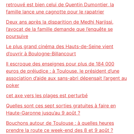
retrouvé est bien celui de Quentin Dumontier, la
famille lance une cagnotte pour le rapatrier
Deux ans après la disparition de Medhi Narjissi,
l’avocat de la famille demande que l’enquête se
poursuive
Le plus grand cinéma des Hauts-de-Seine vient
d’ouvrir à Boulogne-Billancourt
Il escroque des enseignes pour plus de 184 000
euros de préjudice : à Toulouse, le président d’une
association d’aide aux sans-abri dépensait l’argent au
poker
cet axe vers les plages est perturbé
Quelles sont ces sept sorties gratuites à faire en
Haute-Garonne jusqu’au 9 août ?
Bouchons autour de Toulouse : à quelles heures
prendre la route ce week-end des 8 et 9 août ?