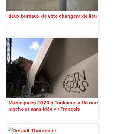
deux bureaux de vote changent de lieu
Municipales 2026 à Toulouse. « Un mur
moche et sans idée » : François
Piquemal (LFI), un détracteur de plus
du nouvel accueil du musée des
Augustins