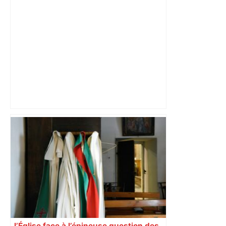
Près de Toulouse : dans cette zone
économique, un axe majeur va être
fermé en fin de soirée, voici les
déviations – Actu.fr
l’Église face à l’épineuse question des