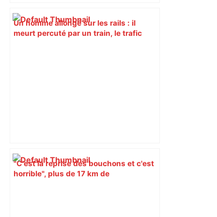
Un homme allongé sur les rails : il
meurt percuté par un train, le trafic
ferroviaire à l’arrêt dans le Lauragais,
au sud de Toulouse – ladepeche.fr
"C'est la reprise des bouchons et c'est
horrible", plus de 17 km de
ralentissements autour de Toulouse ce
jeudi matin, on vous donne les
secteurs à éviter – ladepeche.fr