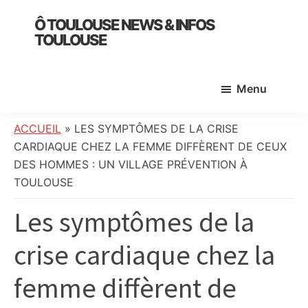
Skip
Skip
Skip
Ô TOULOUSE NEWS & INFOS
to
to
to
TOULOUSE
main
primary
footer
essentiel
content
sidebar
de
Menu
l’actualité
toulousaine
:
ACCUEIL
»
LES SYMPTÔMES DE LA CRISE
info
CARDIAQUE CHEZ LA FEMME DIFFÈRENT DE CEUX
locale,
DES HOMMES : UN VILLAGE PRÉVENTION À
société,
TOULOUSE
culture,
Les symptômes de la
politique,
météo,
crise cardiaque chez la
faits
divers
femme diffèrent de
et
initiatives