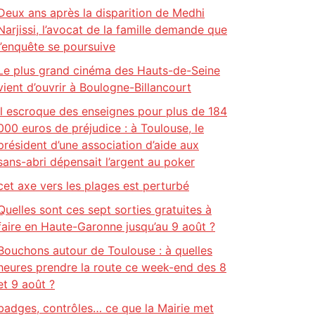
Deux ans après la disparition de Medhi
Narjissi, l’avocat de la famille demande que
l’enquête se poursuive
Le plus grand cinéma des Hauts-de-Seine
vient d’ouvrir à Boulogne-Billancourt
Il escroque des enseignes pour plus de 184
000 euros de préjudice : à Toulouse, le
président d’une association d’aide aux
sans-abri dépensait l’argent au poker
cet axe vers les plages est perturbé
Quelles sont ces sept sorties gratuites à
faire en Haute-Garonne jusqu’au 9 août ?
Bouchons autour de Toulouse : à quelles
heures prendre la route ce week-end des 8
et 9 août ?
badges, contrôles… ce que la Mairie met