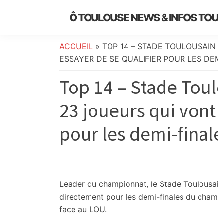
Skip
Skip
Skip
Skip
Ô TOULOUSE NEWS & INFOS TO
to
to
to
to
essentiel
primary
main
primary
footer
de
navigation
content
sidebar
ACCUEIL
»
TOP 14 – STADE TOULOUSAIN
l’actualité
ESSAYER DE SE QUALIFIER POUR LES DE
toulousaine
Top 14 – Stade Toul
:
info
23 joueurs qui vont
locale,
société,
pour les demi-final
culture,
politique,
météo,
faits
divers
Leader du championnat, le Stade Toulousain 
et
directement pour les demi-finales du champ
initiatives
face au LOU.