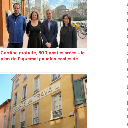
temps encore ? Toulouse et l'UBB aux
aguets – Rugbynistere
Cantine gratuite, 600 postes créés… le
plan de Piquemal pour les écoles de
Toulouse