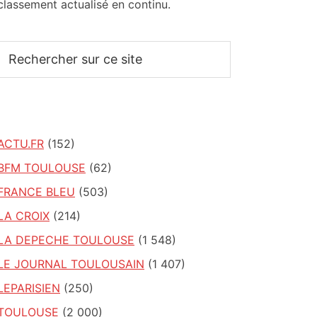
classement actualisé en continu.
Rechercher
sur
ce
site
ACTU.FR
(152)
BFM TOULOUSE
(62)
FRANCE BLEU
(503)
LA CROIX
(214)
LA DEPECHE TOULOUSE
(1 548)
LE JOURNAL TOULOUSAIN
(1 407)
LEPARISIEN
(250)
TOULOUSE
(2 000)