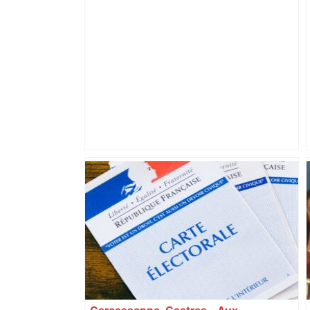
Vous pensiez que c’était comme une
voiture ? La vérité sur les avions qui
reculent – ici.fr