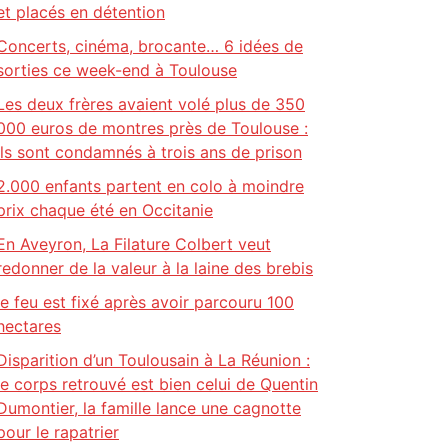
et placés en détention
Concerts, cinéma, brocante… 6 idées de
sorties ce week-end à Toulouse
Les deux frères avaient volé plus de 350
000 euros de montres près de Toulouse :
ils sont condamnés à trois ans de prison
2.000 enfants partent en colo à moindre
prix chaque été en Occitanie
En Aveyron, La Filature Colbert veut
redonner de la valeur à la laine des brebis
le feu est fixé après avoir parcouru 100
hectares
Disparition d’un Toulousain à La Réunion :
le corps retrouvé est bien celui de Quentin
Dumontier, la famille lance une cagnotte
pour le rapatrier