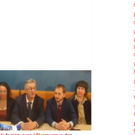
Toulouse. Un incendie se déclare dans
un bâtiment désaffecté : une
cinquantaine de migrants évacuée –
Actu.fr