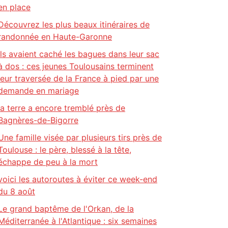
en place
Découvrez les plus beaux itinéraires de
randonnée en Haute-Garonne
Ils avaient caché les bagues dans leur sac
à dos : ces jeunes Toulousains terminent
leur traversée de la France à pied par une
demande en mariage
la terre a encore tremblé près de
Bagnères-de-Bigorre
Une famille visée par plusieurs tirs près de
Toulouse : le père, blessé à la tête,
échappe de peu à la mort
voici les autoroutes à éviter ce week-end
du 8 août
Le grand baptême de l'Orkan, de la
Méditerranée à l'Atlantique : six semaines