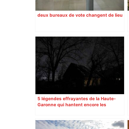
deux bureaux de vote changent de lieu
5 légendes effrayantes de la Haute-
Garonne qui hantent encore les
villages aujourd’hui