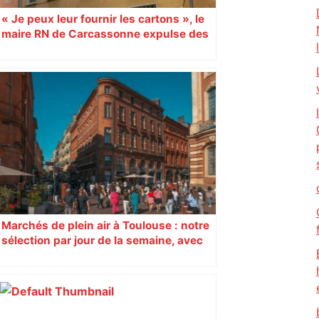
« Je peux leur fournir les cartons », le
maire RN de Carcassonne expulse des
syndicats
Marchés de plein air à Toulouse : notre
sélection par jour de la semaine, avec
les producteurs à ne pas rater