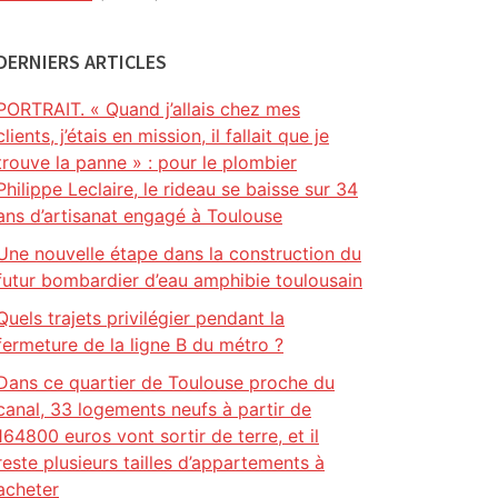
DERNIERS ARTICLES
PORTRAIT. « Quand j’allais chez mes
clients, j’étais en mission, il fallait que je
trouve la panne » : pour le plombier
Philippe Leclaire, le rideau se baisse sur 34
ans d’artisanat engagé à Toulouse
Une nouvelle étape dans la construction du
futur bombardier d’eau amphibie toulousain
Quels trajets privilégier pendant la
fermeture de la ligne B du métro ?
Dans ce quartier de Toulouse proche du
canal, 33 logements neufs à partir de
164800 euros vont sortir de terre, et il
reste plusieurs tailles d’appartements à
acheter