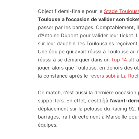
citoyennes
Objectif demi-finale pour le
Stade Toulous
Toulouse a l’occasion de valider son tick
passer par les barrages. Comptablement, i
d’Antoine Dupont pour valider leur ticket.
sur leur dauphin, les Toulousains reçoivent
Une équipe qui avait réussi à Toulouse au ma
réussi à se démarquer dans un
Top 14
ultr
jouer, alors que Toulouse, en dehors des ob
la constance après le
revers subi à La Roch
Ce match, c’est aussi la dernière occasion 
supporters. En effet, c’estdéjà l’
avant-dern
déplacement sur la pelouse du Racing 92. E
barrages, irait directement à Marseille po
équipes.