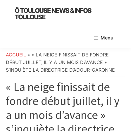
Skip
Skip
Skip
Ô TOULOUSE NEWS & INFOS
to
to
to
TOULOUSE
main
primary
footer
essentiel
content
sidebar
de
Menu
l’actualité
toulousaine
:
ACCUEIL
»
« LA NEIGE FINISSAIT DE FONDRE
info
DÉBUT JUILLET, IL Y A UN MOIS D’AVANCE »
locale,
S’INQUIÈTE LA DIRECTRICE D’ADOUR-GARONNE
société,
« La neige finissait de
culture,
politique,
fondre début juillet, il y
météo,
faits
a un mois d’avance »
divers
et
s’inquiète la directrice
initiatives