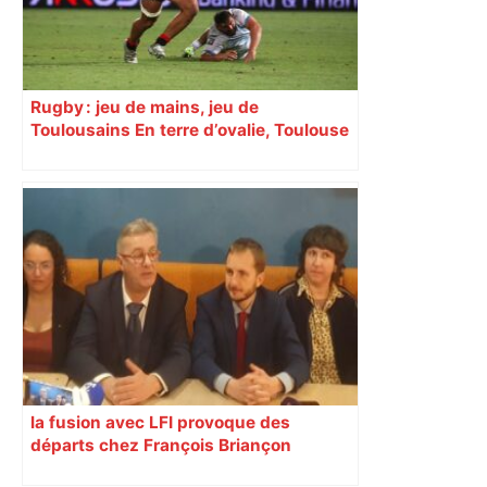
Rugby : jeu de mains, jeu de
Toulousains En terre d’ovalie, Toulouse
est capitale avec son club, le Stade
toulousain, accumulant les titres, mais
revendiquant surtout son art du jeu en
mouvement, vif et spectaculaire.
Décryptage. Série (4 / 10)
la fusion avec LFI provoque des
départs chez François Briançon