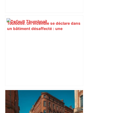
Toulouse. Un incendie se déclare dans
un bâtiment désaffecté : une
cinquantaine de migrants évacuée –
Actu.fr
« Rien d'inquiétant » pour Guillaume
Restes, le gardien de Toulouse, après
sa sortie à Metz – L'Équipe