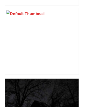
Capilla en bleu ciel pour combien de
temps encore ? Toulouse et l'UBB aux
aguets – Rugbynistere