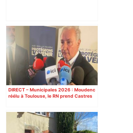
"C’est l’une des plus fortes
fréquentations du circuit" : Toulouse
est-elle la capitale du poker amateur –
ladepeche.fr
DIRECT – Municipales 2026 : Moudenc
réélu à Toulouse, le RN prend Castres
et Carcassonne