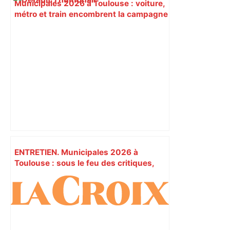
Municipales 2026 à Toulouse : voiture,
métro et train encombrent la campagne
électorale – – Le Mans.maville.com
ENTRETIEN. Municipales 2026 à
Toulouse : sous le feu des critiques,
Briançon assume son alliance avec
Piquemal, "ce n’est pas un accord de
postes" – ladepeche.fr