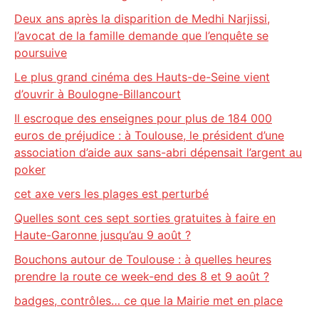
Deux ans après la disparition de Medhi Narjissi,
l’avocat de la famille demande que l’enquête se
poursuive
Le plus grand cinéma des Hauts-de-Seine vient
d’ouvrir à Boulogne-Billancourt
Il escroque des enseignes pour plus de 184 000
euros de préjudice : à Toulouse, le président d’une
association d’aide aux sans-abri dépensait l’argent au
poker
cet axe vers les plages est perturbé
Quelles sont ces sept sorties gratuites à faire en
Haute-Garonne jusqu’au 9 août ?
Bouchons autour de Toulouse : à quelles heures
prendre la route ce week-end des 8 et 9 août ?
badges, contrôles… ce que la Mairie met en place