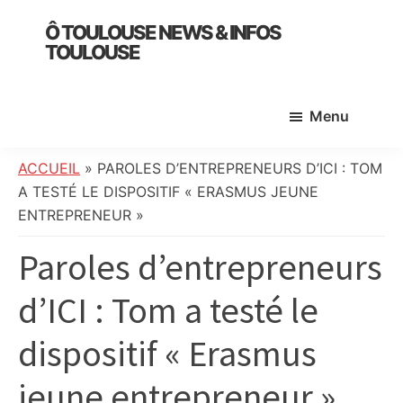
Skip
Skip
Skip
Ô TOULOUSE NEWS & INFOS
to
to
to
TOULOUSE
main
primary
footer
essentiel
content
sidebar
de
Menu
l’actualité
toulousaine
:
ACCUEIL
»
PAROLES D’ENTREPRENEURS D’ICI : TOM
info
A TESTÉ LE DISPOSITIF « ERASMUS JEUNE
locale,
ENTREPRENEUR »
société,
Paroles d’entrepreneurs
culture,
politique,
d’ICI : Tom a testé le
météo,
faits
dispositif « Erasmus
divers
et
jeune entrepreneur »
initiatives