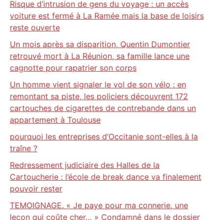
Risque d’intrusion de gens du voyage : un accès
voiture est fermé à La Ramée mais la base de loisirs
reste ouverte
Un mois après sa disparition, Quentin Dumontier
retrouvé mort à La Réunion, sa famille lance une
cagnotte pour rapatrier son corps
Un homme vient signaler le vol de son vélo : en
remontant sa piste, les policiers découvrent 172
cartouches de cigarettes de contrebande dans un
appartement à Toulouse
pourquoi les entreprises d’Occitanie sont-elles à la
traîne ?
Redressement judiciaire des Halles de la
Cartoucherie : l’école de break dance va finalement
pouvoir rester
TEMOIGNAGE. « Je paye pour ma connerie, une
leçon qui coûte cher… » Condamné dans le dossier