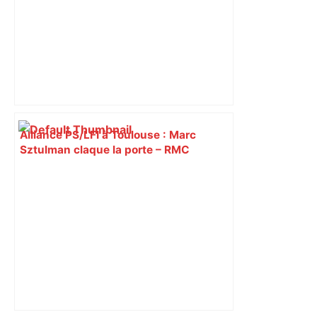
Alliance PS/LFI à Toulouse : Marc
Sztulman claque la porte – RMC