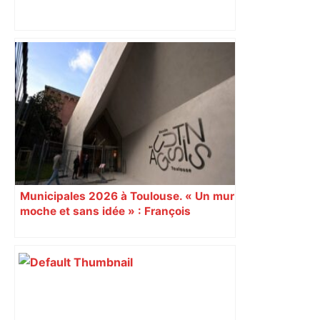
Bilan du marché du logement neuf :
une lueur d'espoir pour l'immobilier à
Toulouse ? – Actu.fr
Municipales 2026 à Toulouse. « Un mur
moche et sans idée » : François
Piquemal (LFI), un détracteur de plus
du nouvel accueil du musée des
Augustins