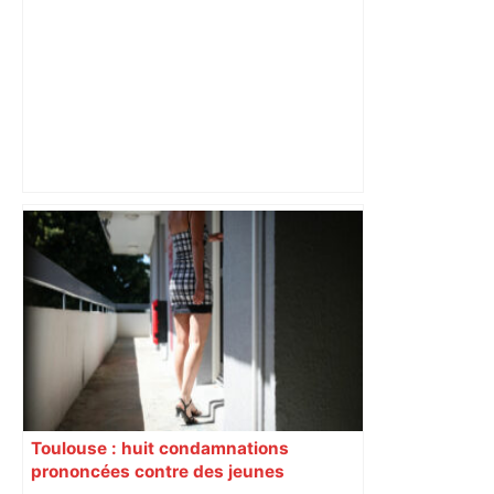
« Rien d'inquiétant » pour Guillaume
Restes, le gardien de Toulouse, après
sa sortie à Metz – L'Équipe
Toulouse : huit condamnations
prononcées contre des jeunes