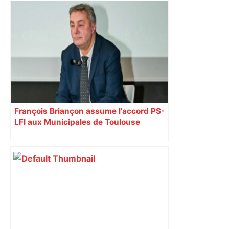
Toulouse. Un incendie se déclare dans
un bâtiment désaffecté : une
cinquantaine de migrants évacuée –
Actu.fr
François Briançon assume l’accord PS-
LFI aux Municipales de Toulouse
malgré l’échec