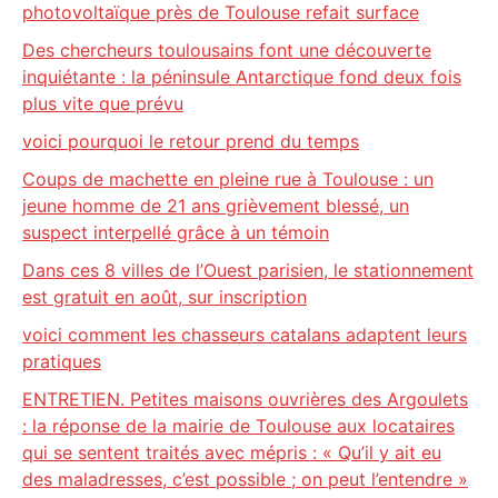
photovoltaïque près de Toulouse refait surface
Des chercheurs toulousains font une découverte
inquiétante : la péninsule Antarctique fond deux fois
plus vite que prévu
voici pourquoi le retour prend du temps
Coups de machette en pleine rue à Toulouse : un
jeune homme de 21 ans grièvement blessé, un
suspect interpellé grâce à un témoin
Dans ces 8 villes de l’Ouest parisien, le stationnement
est gratuit en août, sur inscription
voici comment les chasseurs catalans adaptent leurs
pratiques
ENTRETIEN. Petites maisons ouvrières des Argoulets
: la réponse de la mairie de Toulouse aux locataires
qui se sentent traités avec mépris : « Qu’il y ait eu
des maladresses, c’est possible ; on peut l’entendre »