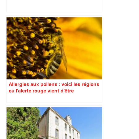
"On souhaite remettre un peu d’ordre" :
la mairie de Toulouse interdit le
commerce ambulant de 6 heures à
minuit dans ce grand quartier populaire
et prévoit des sanctions pour libérer
l’espace public – ladepeche.fr
Allergies aux pollens : voici les régions
où l’alerte rouge vient d’être
déclenchée