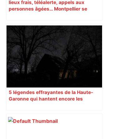
lieux frais, téléalerte, appels aux
personnes âgées… Montpellier se
prépare à une semaine étouffante
5 légendes effrayantes de la Haute-
Garonne qui hantent encore les
villages aujourd’hui