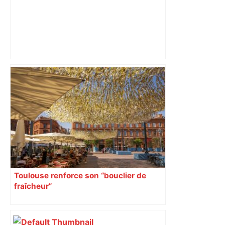
Direct. Top 14 – Montpellier – Stade
français : qui pour rejoindre l'ogre
toulousain en finale ? Suivez la demi-
finale – Rugbyrama
Toulouse renforce son “bouclier de
fraîcheur”