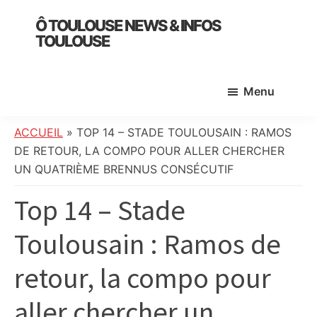
Skip
Skip
Skip
Ô TOULOUSE NEWS & INFOS
to
to
to
TOULOUSE
main
primary
footer
essentiel
content
sidebar
de
Menu
l’actualité
toulousaine
:
ACCUEIL
»
TOP 14 – STADE TOULOUSAIN : RAMOS
info
DE RETOUR, LA COMPO POUR ALLER CHERCHER
locale,
UN QUATRIÈME BRENNUS CONSÉCUTIF
société,
Top 14 – Stade
culture,
politique,
Toulousain : Ramos de
météo,
faits
retour, la compo pour
divers
et
aller chercher un
initiatives