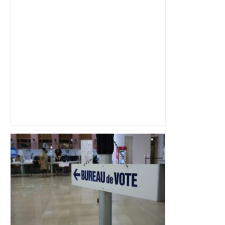
30 000 personnes attendues pour la
Marche des fiertés à Toulouse :
parcours, horaires et after-pride, voici
le programme – Actu.fr