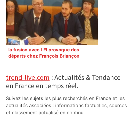
ici.fr
la fusion avec LFI provoque des
départs chez François Briançon
Primary
trend-live.com
: Actualités & Tendance
en France en temps réel.
Sidebar
Suivez les sujets les plus recherchés en France et les
actualités associées : informations factuelles, sources
et classement actualisé en continu.
Rechercher