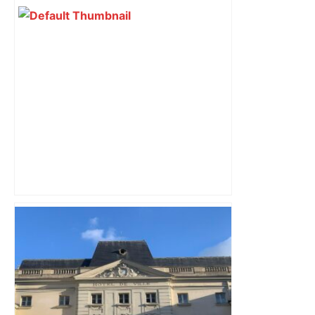
Histoire. Le commerce dans
l'hypercentre de Toulouse, du Moyen-
Âge à la Révolution – Actu.fr