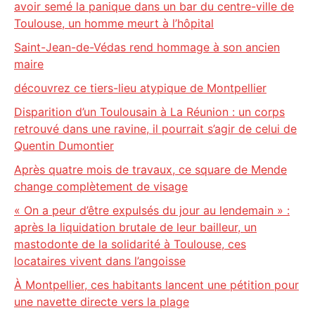
avoir semé la panique dans un bar du centre-ville de
Toulouse, un homme meurt à l’hôpital
Saint-Jean-de-Védas rend hommage à son ancien
maire
découvrez ce tiers-lieu atypique de Montpellier
Disparition d’un Toulousain à La Réunion : un corps
retrouvé dans une ravine, il pourrait s’agir de celui de
Quentin Dumontier
Après quatre mois de travaux, ce square de Mende
change complètement de visage
« On a peur d’être expulsés du jour au lendemain » :
après la liquidation brutale de leur bailleur, un
mastodonte de la solidarité à Toulouse, ces
locataires vivent dans l’angoisse
À Montpellier, ces habitants lancent une pétition pour
une navette directe vers la plage