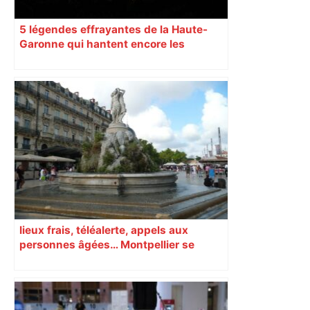
5 légendes effrayantes de la Haute-
Garonne qui hantent encore les
villages aujourd’hui
lieux frais, téléalerte, appels aux
personnes âgées… Montpellier se
prépare à une semaine étouffante