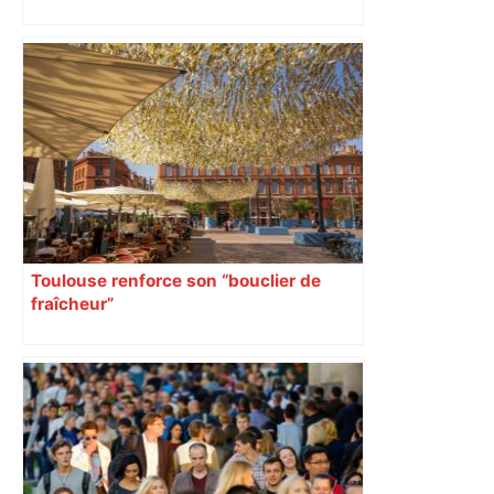
Toulouse. Un incendie se déclare dans
un bâtiment désaffecté : une
cinquantaine de migrants évacuée –
Actu.fr
Toulouse renforce son “bouclier de
fraîcheur”