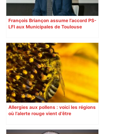
François Briançon assume l’accord PS-
LFI aux Municipales de Toulouse
malgré l’échec
Allergies aux pollens : voici les régions
où l’alerte rouge vient d’être
déclenchée