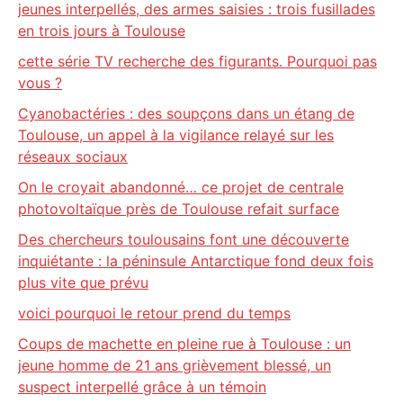
jeunes interpellés, des armes saisies : trois fusillades
en trois jours à Toulouse
cette série TV recherche des figurants. Pourquoi pas
vous ?
Cyanobactéries : des soupçons dans un étang de
Toulouse, un appel à la vigilance relayé sur les
réseaux sociaux
On le croyait abandonné… ce projet de centrale
photovoltaïque près de Toulouse refait surface
Des chercheurs toulousains font une découverte
inquiétante : la péninsule Antarctique fond deux fois
plus vite que prévu
voici pourquoi le retour prend du temps
Coups de machette en pleine rue à Toulouse : un
jeune homme de 21 ans grièvement blessé, un
suspect interpellé grâce à un témoin