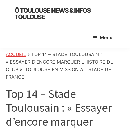
Skip
Skip
Skip
Ô TOULOUSE NEWS & INFOS
to
to
to
TOULOUSE
main
primary
footer
essentiel
content
sidebar
de
Menu
l’actualité
toulousaine
:
ACCUEIL
»
TOP 14 – STADE TOULOUSAIN :
info
« ESSAYER D’ENCORE MARQUER L’HISTOIRE DU
locale,
CLUB », TOULOUSE EN MISSION AU STADE DE
société,
FRANCE
culture,
Top 14 – Stade
politique,
météo,
Toulousain : « Essayer
faits
divers
d’encore marquer
et
initiatives