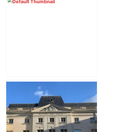
30 000 personnes attendues pour la
Marche des fiertés à Toulouse :
parcours, horaires et after-pride, voici
le programme – Actu.fr