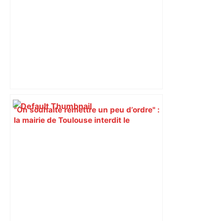
"On souhaite remettre un peu d’ordre" :
la mairie de Toulouse interdit le
commerce ambulant de 6 heures à
minuit dans ce grand quartier populaire
et prévoit des sanctions pour libérer
l’espace public – ladepeche.fr