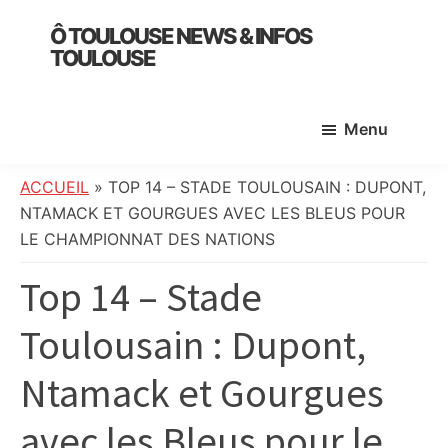
Skip
Skip
Skip
Ô TOULOUSE NEWS & INFOS
to
to
to
TOULOUSE
main
primary
footer
essentiel
content
sidebar
de
Menu
l’actualité
toulousaine
:
ACCUEIL
»
TOP 14 – STADE TOULOUSAIN : DUPONT,
info
NTAMACK ET GOURGUES AVEC LES BLEUS POUR
locale,
LE CHAMPIONNAT DES NATIONS
société,
Top 14 – Stade
culture,
politique,
Toulousain : Dupont,
météo,
faits
Ntamack et Gourgues
divers
et
avec les Bleus pour le
initiatives