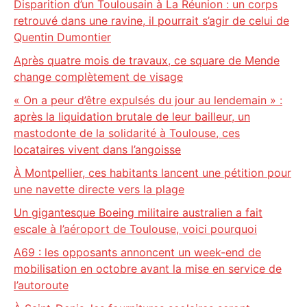
Disparition d’un Toulousain à La Réunion : un corps
retrouvé dans une ravine, il pourrait s’agir de celui de
Quentin Dumontier
Après quatre mois de travaux, ce square de Mende
change complètement de visage
« On a peur d’être expulsés du jour au lendemain » :
après la liquidation brutale de leur bailleur, un
mastodonte de la solidarité à Toulouse, ces
locataires vivent dans l’angoisse
À Montpellier, ces habitants lancent une pétition pour
une navette directe vers la plage
Un gigantesque Boeing militaire australien a fait
escale à l’aéroport de Toulouse, voici pourquoi
A69 : les opposants annoncent un week-end de
mobilisation en octobre avant la mise en service de
l’autoroute