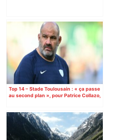
DIRECT. TFC-OM : Toulouse vise une
nouvelle victoire, trois jours après le
quart de finale de Coupe ! Suivez le
match de Ligue 1 en live – ladepeche.fr
Top 14 – Stade Toulousain : « ça passe
au second plan », pour Patrice Collazo,
le passé est passés avant la demi-
finale