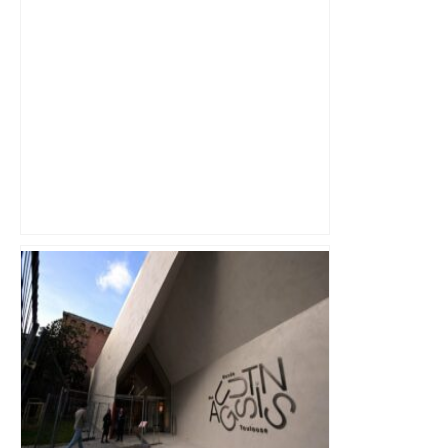
Près de Toulouse : dans cette zone
économique, un axe majeur va être
fermé en fin de soirée, voici les
déviations – Actu.fr