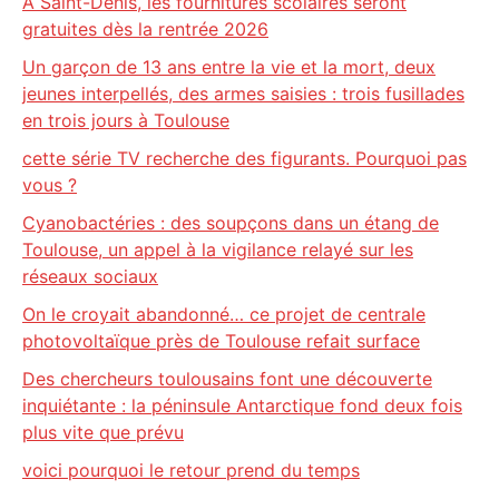
À Saint-Denis, les fournitures scolaires seront
gratuites dès la rentrée 2026
Un garçon de 13 ans entre la vie et la mort, deux
jeunes interpellés, des armes saisies : trois fusillades
en trois jours à Toulouse
cette série TV recherche des figurants. Pourquoi pas
vous ?
Cyanobactéries : des soupçons dans un étang de
Toulouse, un appel à la vigilance relayé sur les
réseaux sociaux
On le croyait abandonné… ce projet de centrale
photovoltaïque près de Toulouse refait surface
Des chercheurs toulousains font une découverte
inquiétante : la péninsule Antarctique fond deux fois
plus vite que prévu
voici pourquoi le retour prend du temps