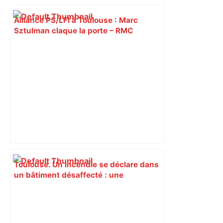
Alliance PS/LFI à Toulouse : Marc
Sztulman claque la porte – RMC
Toulouse. Un incendie se déclare dans
un bâtiment désaffecté : une
cinquantaine de migrants évacuée –
Actu.fr