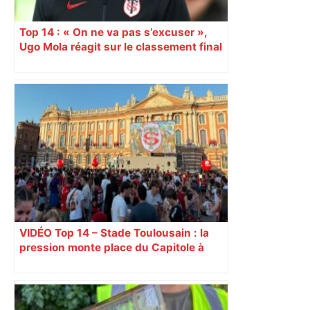
Top 14 : « On ne va pas s’excuser »,
Ugo Mola réagit sur le classement final
et la folle dernière journée de
championnat
VIDÉO Top 14 – Stade Toulousain : la
pression monte place du Capitole à
Toulouse, jusqu’à 18.000 spectateurs
attendues