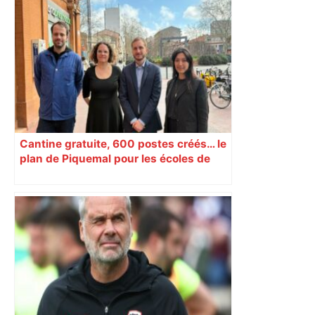
"C'est la reprise des bouchons et c'est
horrible", plus de 17 km de
ralentissements autour de Toulouse ce
jeudi matin, on vous donne les
secteurs à éviter – ladepeche.fr
Cantine gratuite, 600 postes créés… le
plan de Piquemal pour les écoles de
Toulouse