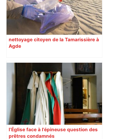
jeudi matin, on vous donne les
secteurs à éviter – ladepeche.fr
nettoyage citoyen de la Tamarissière à
Agde
l’Église face à l’épineuse question des
prêtres condamnés