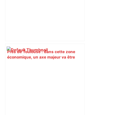
Près de Toulouse : dans cette zone
économique, un axe majeur va être
fermé en fin de soirée, voici les
déviations – Actu.fr