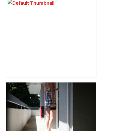
Augustins
« Rien d'inquiétant » pour Guillaume
Restes, le gardien de Toulouse, après
sa sortie à Metz – L'Équipe