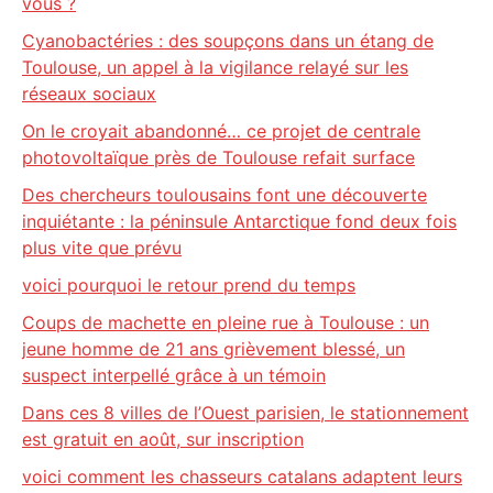
vous ?
Cyanobactéries : des soupçons dans un étang de
Toulouse, un appel à la vigilance relayé sur les
réseaux sociaux
On le croyait abandonné… ce projet de centrale
photovoltaïque près de Toulouse refait surface
Des chercheurs toulousains font une découverte
inquiétante : la péninsule Antarctique fond deux fois
plus vite que prévu
voici pourquoi le retour prend du temps
Coups de machette en pleine rue à Toulouse : un
jeune homme de 21 ans grièvement blessé, un
suspect interpellé grâce à un témoin
Dans ces 8 villes de l’Ouest parisien, le stationnement
est gratuit en août, sur inscription
voici comment les chasseurs catalans adaptent leurs