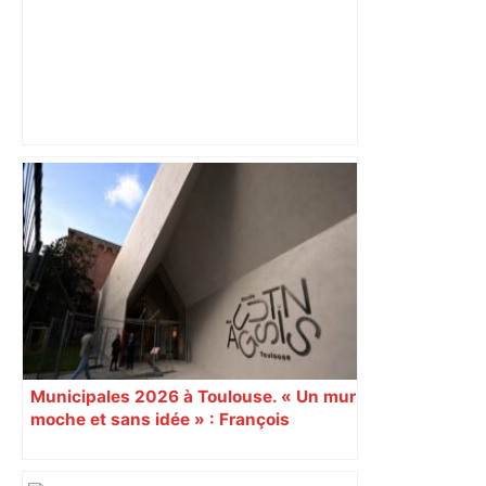
Mort mystérieuse près de Toulouse :
une émission de M6 revient sur l'affaire
Christian Abraham, retrouvé la gorge
tranchée et recouvert de feuilles il y a
deux ans – ladepeche.fr
Municipales 2026 à Toulouse. « Un mur
moche et sans idée » : François
Piquemal (LFI), un détracteur de plus
du nouvel accueil du musée des