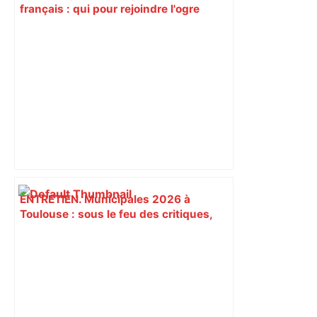
français : qui pour rejoindre l'ogre
toulousain en finale ? Suivez la demi-
finale – Rugbyrama
ENTRETIEN. Municipales 2026 à
Toulouse : sous le feu des critiques,
Briançon assume son alliance avec
Piquemal, "ce n’est pas un accord de
postes" – ladepeche.fr