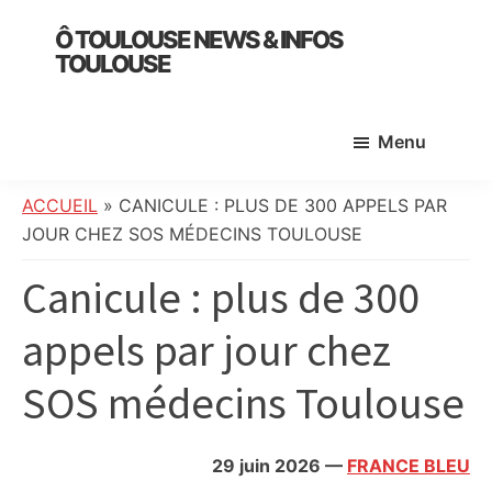
Skip
Skip
Skip
Ô TOULOUSE NEWS & INFOS
to
to
to
TOULOUSE
main
primary
footer
essentiel
content
sidebar
de
Menu
l’actualité
toulousaine
:
ACCUEIL
»
CANICULE : PLUS DE 300 APPELS PAR
info
JOUR CHEZ SOS MÉDECINS TOULOUSE
locale,
Canicule : plus de 300
société,
culture,
appels par jour chez
politique,
météo,
SOS médecins Toulouse
faits
divers
et
29 juin 2026
—
FRANCE BLEU
initiatives