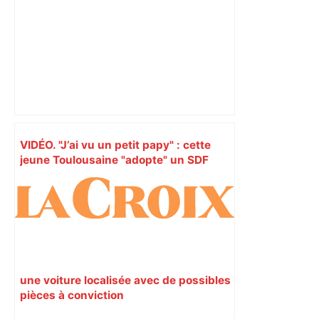
VIDÉO. "J’ai vu un petit papy" : cette
jeune Toulousaine "adopte" un SDF
septuagénaire et tente depuis 7 mois
de le sortir de la rue – Centre Presse
Aveyron
une voiture localisée avec de possibles
pièces à conviction