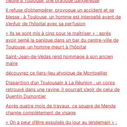
fleuve à Toulouse, une pratique dangereuse
Il refuse d’obtempérer, provoque un accident et se
blesse : à Toulouse, un homme est interpellé avant de
s’enfuir de l’hôpital avec sa perfusion
« Ils se sont mis à cinq pour le maîtriser » : après
avoir semé la panique dans un bar du centre-ville de
Toulouse, un homme meurt à l’hôpital
Saint-Jean-de-Védas rend hommage à son ancien
maire
découvrez ce tiers-lieu atypique de Montpellier
Disparition d’un Toulousain à La Réunion : un corps
retrouvé dans une ravine, il pourrait s’agir de celui de
Quentin Dumontier
Après quatre mois de travaux, ce square de Mende
change complètement de visage
« On a peur d’être expulsés du jour au lendemain » :