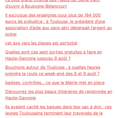
d’ouvrir à Boulogne-Billancourt
Il escroque des enseignes pour plus de 184 000
euros de préjudice : à Toulouse, le président d’une
association d’aide aux sans-abri dépensait l’argent au
poker
cet axe vers les plages est perturbé
Quelles sont ces sept sorties gratuites à faire en
Haute-Garonne jusqu’au 9 août ?
Bouchons autour de Toulouse : à quelles heures
prendre la route ce week-end des 8 et 9 août ?
badges, contrôles… ce que la Mairie met en place
Découvrez les plus beaux itinéraires de randonnée en
Haute-Garonne
Ils avaient caché les bagues dans leur sac à dos : ces
jeunes Toulousains terminent leur traversée de la