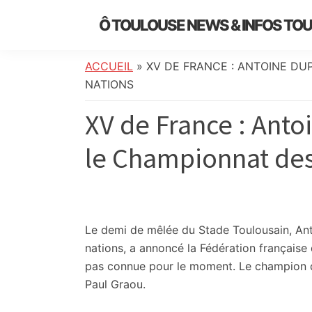
Skip
Skip
Skip
Skip
Ô TOULOUSE NEWS & INFOS TO
to
to
to
to
essentiel
primary
main
primary
footer
de
navigation
content
sidebar
ACCUEIL
»
XV DE FRANCE : ANTOINE DU
l’actualité
NATIONS
toulousaine
XV de France : Anto
:
info
le Championnat des
locale,
société,
culture,
politique,
météo,
Le demi de mêlée du Stade Toulousain, Ant
faits
nations, a annoncé la Fédération française 
divers
pas connue pour le moment. Le champion d
et
Paul Graou.
initiatives