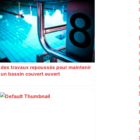
Toulouse. Un incendie se déclare dans
un bâtiment désaffecté : une
cinquantaine de migrants évacuée –
Actu.fr
des travaux repoussés pour maintenir
un bassin couvert ouvert