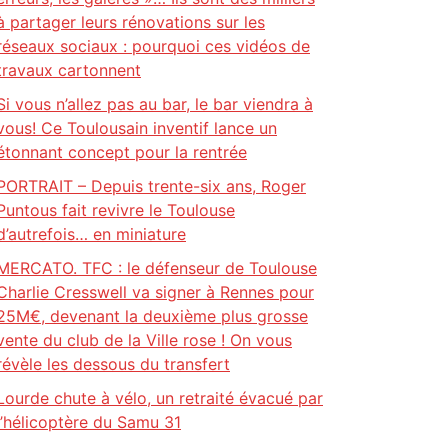
à partager leurs rénovations sur les
réseaux sociaux : pourquoi ces vidéos de
travaux cartonnent
Si vous n’allez pas au bar, le bar viendra à
vous! Ce Toulousain inventif lance un
étonnant concept pour la rentrée
PORTRAIT – Depuis trente-six ans, Roger
Puntous fait revivre le Toulouse
d’autrefois… en miniature
MERCATO. TFC : le défenseur de Toulouse
Charlie Cresswell va signer à Rennes pour
25M€, devenant la deuxième plus grosse
vente du club de la Ville rose ! On vous
révèle les dessous du transfert
Lourde chute à vélo, un retraité évacué par
l’hélicoptère du Samu 31