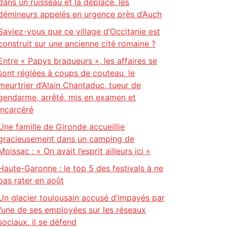
dans un ruisseau et la déplace, les
démineurs appelés en urgence près d’Auch
Saviez-vous que ce village d’Occitanie est
construit sur une ancienne cité romaine ?
Entre « Papys braqueurs », les affaires se
sont réglées à coups de couteau, le
meurtrier d’Alain Chantaduc, tueur de
gendarme, arrêté, mis en examen et
incarcéré
Une famille de Gironde accueillie
gracieusement dans un camping de
Moissac : « On avait l’esprit ailleurs ici »
Haute-Garonne : le top 5 des festivals à ne
pas rater en août
Un glacier toulousain accusé d’impayés par
l’une de ses employées sur les réseaux
sociaux, il se défend