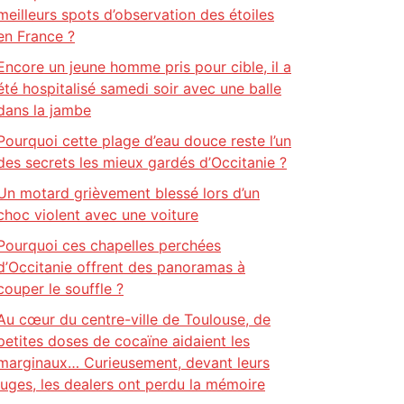
meilleurs spots d’observation des étoiles
en France ?
Encore un jeune homme pris pour cible, il a
été hospitalisé samedi soir avec une balle
dans la jambe
Pourquoi cette plage d’eau douce reste l’un
des secrets les mieux gardés d’Occitanie ?
Un motard grièvement blessé lors d’un
choc violent avec une voiture
Pourquoi ces chapelles perchées
d’Occitanie offrent des panoramas à
couper le souffle ?
Au cœur du centre-ville de Toulouse, de
petites doses de cocaïne aidaient les
marginaux… Curieusement, devant leurs
juges, les dealers ont perdu la mémoire