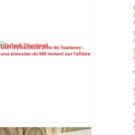
Mort mystérieuse près de Toulouse :
une émission de M6 revient sur l'affaire
Christian Abraham, retrouvé la gorge
tranchée et recouvert de feuilles il y a
deux ans – ladepeche.fr
Top 14: sur un nuage et encore en