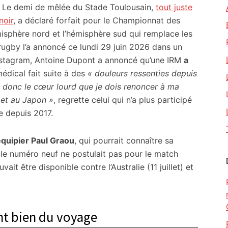
 Le demi de mêlée du Stade Toulousain,
tout juste
noir
, a déclaré forfait pour le Championnat des
misphère nord et l’hémisphère sud qui remplace les
 rugby l’a annoncé ce lundi 29 juin 2026 dans un
nstagram, Antoine Dupont a annoncé qu’une IRM
a
dical fait suite à des
« douleurs ressenties depuis
t donc le cœur lourd que je dois renoncer à ma
e et au Japon »
, regrette celui qui n’a plus participé
e depuis 2017.
quipier Paul Graou
, qui pourrait connaître sa
 le numéro neuf ne postulait pas pour le match
vait être disponible contre l’Australie (11 juillet) et
nt bien du voyage