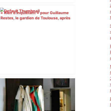
« Rien d'inquiétant » pour Guillaume
Restes, le gardien de Toulouse, après
sa sortie à Metz – L'Équipe
Près de Toulouse : dans cette zone
économique, un axe majeur va être
fermé en fin de soirée, voici les
déviations – Actu.fr