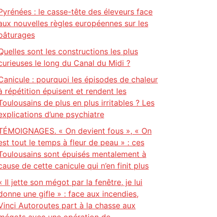
Pyrénées : le casse-tête des éleveurs face
aux nouvelles règles européennes sur les
pâturages
Quelles sont les constructions les plus
curieuses le long du Canal du Midi ?
Canicule : pourquoi les épisodes de chaleur
à répétition épuisent et rendent les
Toulousains de plus en plus irritables ? Les
explications d’une psychiatre
TÉMOIGNAGES. « On devient fous », « On
est tout le temps à fleur de peau » : ces
Toulousains sont épuisés mentalement à
cause de cette canicule qui n’en finit plus
« Il jette son mégot par la fenêtre, je lui
donne une gifle » : face aux incendies,
Vinci Autoroutes part à la chasse aux