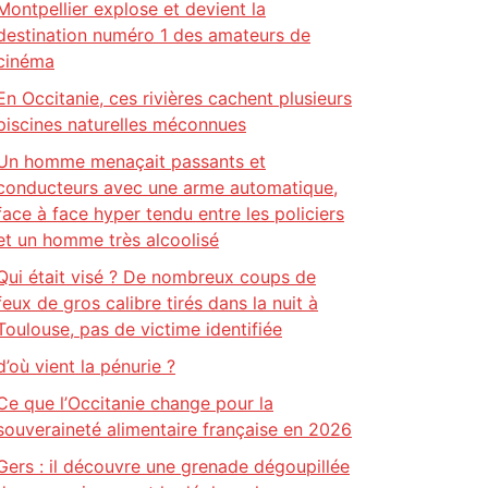
Montpellier explose et devient la
destination numéro 1 des amateurs de
cinéma
En Occitanie, ces rivières cachent plusieurs
piscines naturelles méconnues
Un homme menaçait passants et
conducteurs avec une arme automatique,
face à face hyper tendu entre les policiers
et un homme très alcoolisé
Qui était visé ? De nombreux coups de
feux de gros calibre tirés dans la nuit à
Toulouse, pas de victime identifiée
d’où vient la pénurie ?
Ce que l’Occitanie change pour la
souveraineté alimentaire française en 2026
Gers : il découvre une grenade dégoupillée