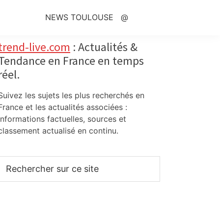
NEWS TOULOUSE
@
Primary
trend-live.com
: Actualités &
Tendance en France en temps
Sidebar
réel.
Suivez les sujets les plus recherchés en
France et les actualités associées :
informations factuelles, sources et
classement actualisé en continu.
Rechercher
sur
ce
site