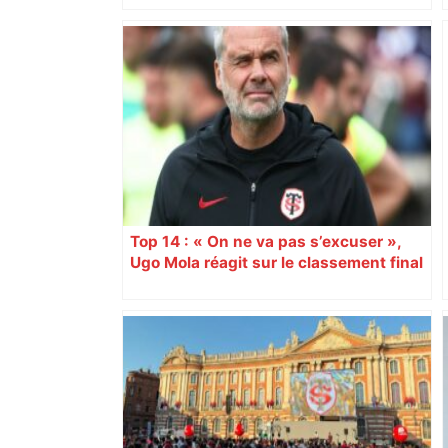
"C’est l’une des plus fortes
fréquentations du circuit" : Toulouse
est-elle la capitale du poker amateur –
ladepeche.fr
Top 14 : « On ne va pas s’excuser »,
Ugo Mola réagit sur le classement final
et la folle dernière journée de
championnat