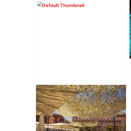
Alliance PS/LFI à Toulouse : Marc
Sztulman claque la porte – RMC