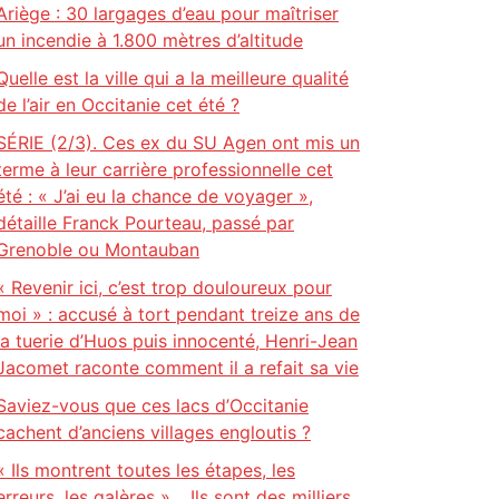
Ariège : 30 largages d’eau pour maîtriser
un incendie à 1.800 mètres d’altitude
Quelle est la ville qui a la meilleure qualité
de l’air en Occitanie cet été ?
SÉRIE (2/3). Ces ex du SU Agen ont mis un
terme à leur carrière professionnelle cet
été : « J’ai eu la chance de voyager »,
détaille Franck Pourteau, passé par
Grenoble ou Montauban
« Revenir ici, c’est trop douloureux pour
moi » : accusé à tort pendant treize ans de
la tuerie d’Huos puis innocenté, Henri-Jean
Jacomet raconte comment il a refait sa vie
Saviez-vous que ces lacs d’Occitanie
cachent d’anciens villages engloutis ?
« Ils montrent toutes les étapes, les
erreurs, les galères »… Ils sont des milliers