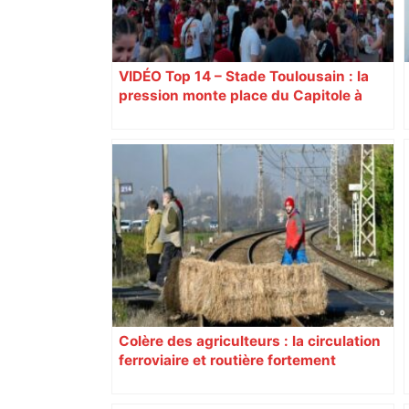
VIDÉO Top 14 – Stade Toulousain : la
pression monte place du Capitole à
Toulouse, jusqu’à 18.000 spectateurs
attendues
Colère des agriculteurs : la circulation
ferroviaire et routière fortement
perturbée en Haute-Garonne, l’A61
bloquée