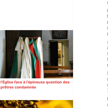
Après la fusion avec la liste PS
Toulouse, le candidat LFI salue "une
dynamique qui nous oblige à la
responsabilité" – Franceinfo
l’Église face à l’épineuse question des
prêtres condamnés