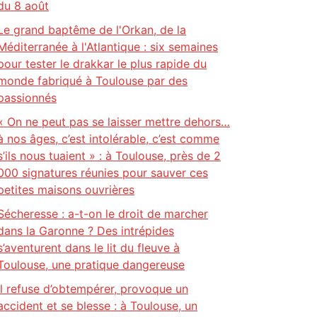
du 8 août
Le grand baptême de l'Orkan, de la
Méditerranée à l'Atlantique : six semaines
pour tester le drakkar le plus rapide du
monde fabriqué à Toulouse par des
passionnés
« On ne peut pas se laisser mettre dehors…
à nos âges, c’est intolérable, c’est comme
s’ils nous tuaient » : à Toulouse, près de 2
000 signatures réunies pour sauver ces
petites maisons ouvrières
Sécheresse : a-t-on le droit de marcher
dans la Garonne ? Des intrépides
s’aventurent dans le lit du fleuve à
Toulouse, une pratique dangereuse
Il refuse d’obtempérer, provoque un
accident et se blesse : à Toulouse, un