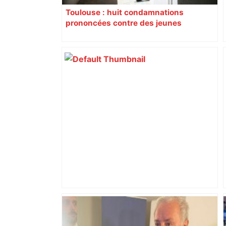
Toulouse : huit condamnations
prononcées contre des jeunes
impliqués dans la prostitution
d’adolescentes
Alliance PS/LFI à Toulouse : Marc
Sztulman claque la porte – RMC