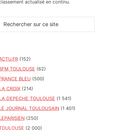
classement actualisé en continu.
Rechercher
sur
ce
site
ACTU.FR
(152)
BFM TOULOUSE
(62)
FRANCE BLEU
(500)
LA CROIX
(214)
LA DEPECHE TOULOUSE
(1 541)
LE JOURNAL TOULOUSAIN
(1 401)
LEPARISIEN
(250)
TOULOUSE
(2 000)