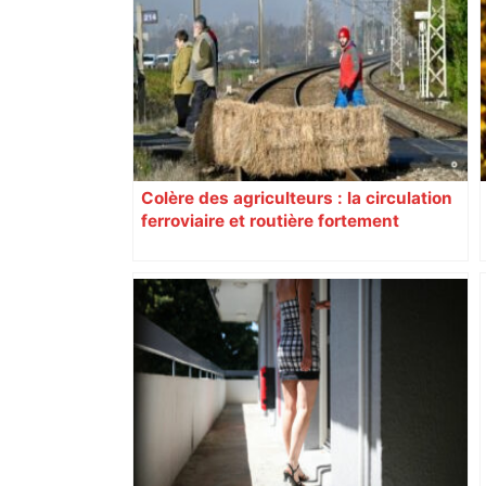
Colère des agriculteurs : la circulation
ferroviaire et routière fortement
perturbée en Haute-Garonne, l’A61
bloquée