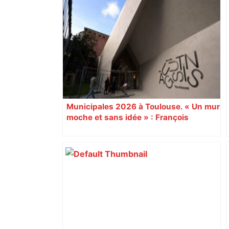
"C'est la reprise des bouchons et c'est
horrible", plus de 17 km de
ralentissements autour de Toulouse ce
jeudi matin, on vous donne les
secteurs à éviter – ladepeche.fr
Municipales 2026 à Toulouse. « Un mur
moche et sans idée » : François
Piquemal (LFI), un détracteur de plus
du nouvel accueil du musée des
Augustins