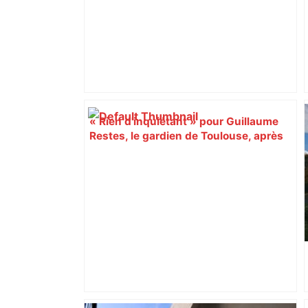
« Rien d'inquiétant » pour Guillaume
Restes, le gardien de Toulouse, après
sa sortie à Metz – L'Équipe