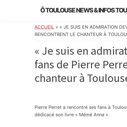
Skip
Skip
Skip
Skip
Ô TOULOUSE NEWS & INFOS TO
to
to
to
to
essentiel
primary
main
primary
footer
de
navigation
content
sidebar
ACCUEIL
»
« JE SUIS EN ADMIRATION DEV
l’actualité
RENCONTRENT LE CHANTEUR À TOULOU
toulousaine
« Je suis en admirat
:
info
fans de Pierre Perr
locale,
société,
chanteur à Toulous
culture,
politique,
météo,
faits
divers
Pierre Perret a rencontré ses fans à Toulous
et
dédicacé son livre « Mémé Anna ».
initiatives