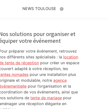
NEWS TOULOUSE
@
Primary
Sidebar
Nos solutions pour organiser et
équiper votre événement
Pour préparer votre événement, retrouvez
nos différents sites spécialisés : la
location
de tente de réception
pour créer un espace
couvert adapté à votre réception, les
tentes nomades
pour une installation plus
originale et modulable, notre
agence
événementielle
pour l’organisation et la
coordination de vos événements, ainsi que
nos solutions de
tente de mariage
pour
aménager une réception élégante en