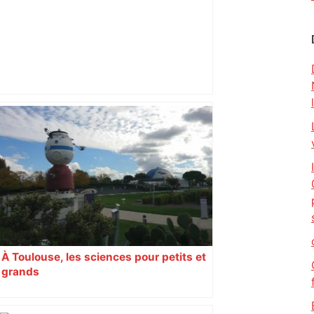
Près de Toulouse : dans cette zone
économique, un axe majeur va être
fermé en fin de soirée, voici les
déviations – Actu.fr
À Toulouse, les sciences pour petits et
grands