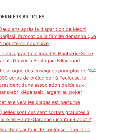
DERNIERS ARTICLES
Deux ans après la disparition de Medhi
Narjissi, l’avocat de la famille demande que
l’enquête se poursuive
Le plus grand cinéma des Hauts-de-Seine
vient d’ouvrir à Boulogne-Billancourt
Il escroque des enseignes pour plus de 184
000 euros de préjudice : à Toulouse, le
président d’une association d’aide aux
sans-abri dépensait l’argent au poker
cet axe vers les plages est perturbé
Quelles sont ces sept sorties gratuites à
faire en Haute-Garonne jusqu’au 9 août ?
Bouchons autour de Toulouse : à quelles