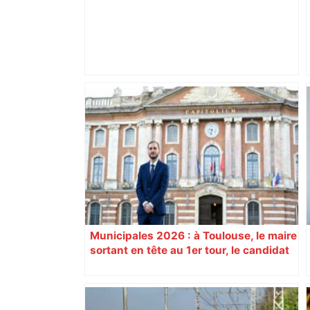
"C’est l’une des plus fortes
fréquentations du circuit" : Toulouse
est-elle la capitale du poker amateur –
ladepeche.fr
Municipales 2026 : à Toulouse, le maire
sortant en tête au 1er tour, le candidat
insoumis crée la surprise