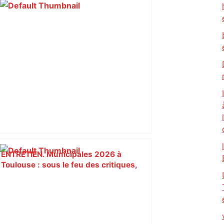
ENTRETIEN. Municipales 2026 à
Toulouse : sous le feu des critiques,
Briançon assume son alliance avec
Piquemal, "ce n’est pas un accord de
postes" – ladepeche.fr