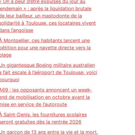
« On a peur d’être expulsés du jour au
lendemain » : après la liquidation brutale
de leur bailleur, un mastodonte de la
solidarité à Toulouse, ces locataires vivent
dans l’angoisse
À Montpellier, ces habitants lancent une
pétition pour une navette directe vers la
plage
Un gigantesque Boeing militaire australien
a fait escale à l’aéroport de Toulouse, voici
pourquoi
A69 : les opposants annoncent un week-
end de mobilisation en octobre avant la
mise en service de l’autoroute
À Saint-Denis, les fournitures scolaires
seront gratuites dès la rentrée 2026
Un garçon de 13 ans entre la vie et la mort,