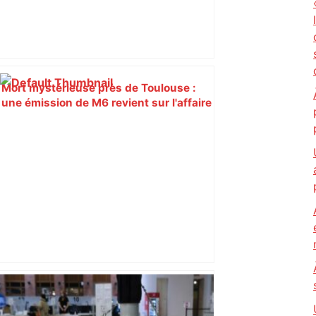
Mort mystérieuse près de Toulouse :
une émission de M6 revient sur l'affaire
Christian Abraham, retrouvé la gorge
tranchée et recouvert de feuilles il y a
deux ans – ladepeche.fr
Un homme de 39 ans déboule au
commissariat de Toulouse et s’accuse