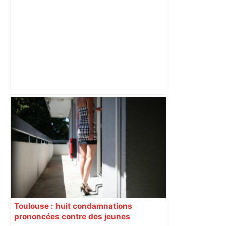
"C'est la reprise des bouchons et c'est
horrible", plus de 17 km de
ralentissements autour de Toulouse ce
jeudi matin, on vous donne les
secteurs à éviter – ladepeche.fr
Toulouse : huit condamnations
prononcées contre des jeunes