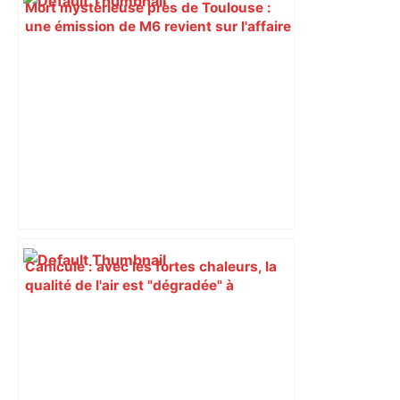
Mort mystérieuse près de Toulouse :
une émission de M6 revient sur l'affaire
Christian Abraham, retrouvé la gorge
tranchée et recouvert de feuilles il y a
deux ans – ladepeche.fr
Canicule : avec les fortes chaleurs, la
qualité de l'air est "dégradée" à
Toulouse et en Haute-Garonne, quel
impact ? – Actu.fr