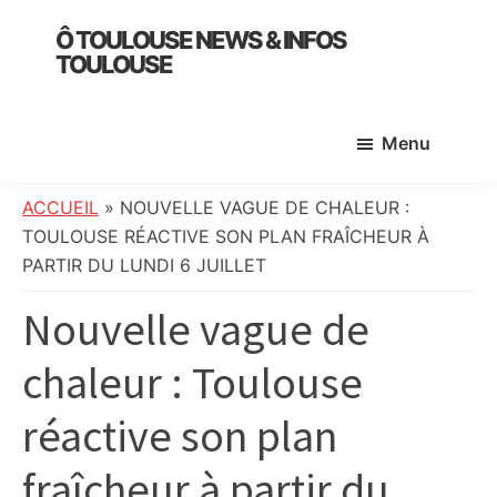
Skip
Skip
Skip
Ô TOULOUSE NEWS & INFOS
to
to
to
TOULOUSE
main
primary
footer
essentiel
content
sidebar
de
Menu
l’actualité
toulousaine
:
ACCUEIL
»
NOUVELLE VAGUE DE CHALEUR :
info
TOULOUSE RÉACTIVE SON PLAN FRAÎCHEUR À
locale,
PARTIR DU LUNDI 6 JUILLET
société,
Nouvelle vague de
culture,
politique,
chaleur : Toulouse
météo,
faits
réactive son plan
divers
et
fraîcheur à partir du
initiatives