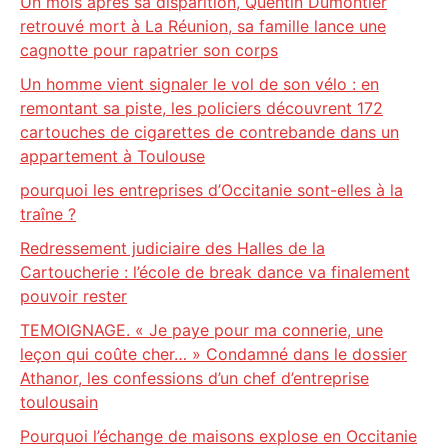
Un mois après sa disparition, Quentin Dumontier
retrouvé mort à La Réunion, sa famille lance une
cagnotte pour rapatrier son corps
Un homme vient signaler le vol de son vélo : en
remontant sa piste, les policiers découvrent 172
cartouches de cigarettes de contrebande dans un
appartement à Toulouse
pourquoi les entreprises d’Occitanie sont-elles à la
traîne ?
Redressement judiciaire des Halles de la
Cartoucherie : l’école de break dance va finalement
pouvoir rester
TEMOIGNAGE. « Je paye pour ma connerie, une
leçon qui coûte cher… » Condamné dans le dossier
Athanor, les confessions d’un chef d’entreprise
toulousain
Pourquoi l’échange de maisons explose en Occitanie