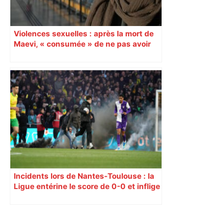
Violences sexuelles : après la mort de
Maevi, « consumée » de ne pas avoir
obtenu justice, son compagnon
reprend le combat
Incidents lors de Nantes-Toulouse : la
Ligue entérine le score de 0-0 et inflige
un match à huis clos pour les Nantais