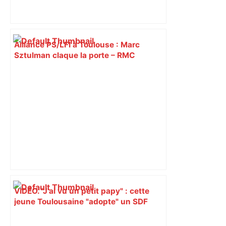
Alliance PS/LFI à Toulouse : Marc
Sztulman claque la porte – RMC
VIDÉO. "J’ai vu un petit papy" : cette
jeune Toulousaine "adopte" un SDF
septuagénaire et tente depuis 7 mois
de le sortir de la rue – Centre Presse