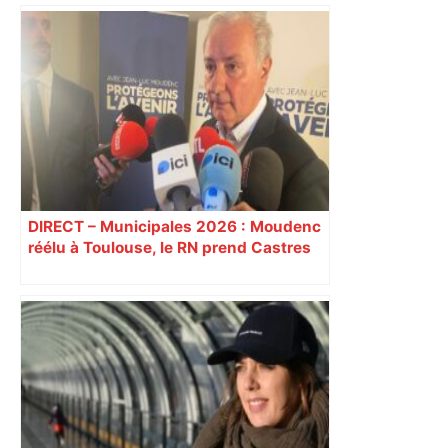
Faux départ pour le TO, prestation
"embarrassante" pour les Dragons : le
week-end cauchemar des clubs
français – Rugbyrama
DIRECT – Municipales 2026 : Moudenc
réélu à Toulouse, le RN prend Castres
et Carcassonne