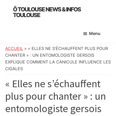
Skip
Skip
Skip
Ô TOULOUSE NEWS & INFOS
to
to
to
TOULOUSE
main
primary
footer
essentiel
content
sidebar
de
Menu
l’actualité
toulousaine
:
ACCUEIL
»
« ELLES NE S’ÉCHAUFFENT PLUS POUR
info
CHANTER » : UN ENTOMOLOGISTE GERSOIS
locale,
EXPLIQUE COMMENT LA CANICULE INFLUENCE LES
société,
CIGALES
culture,
« Elles ne s’échauffent
politique,
météo,
plus pour chanter » : un
faits
divers
entomologiste gersois
et
initiatives