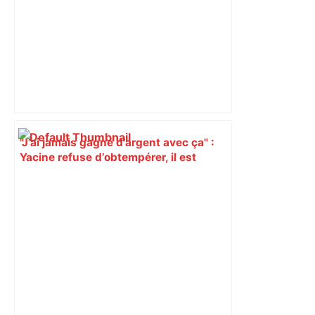
"J’ai jamais gagné d’argent avec ça" :
Yacine refuse d’obtempérer, il est
condamné à 18 mois ferme pour
proxénétisme – ladepeche.fr