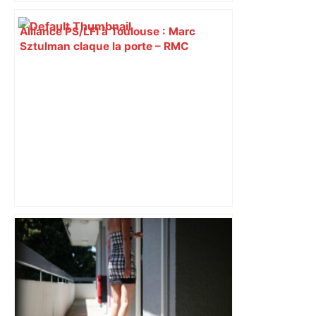
Alliance PS/LFI à Toulouse : Marc
Sztulman claque la porte – RMC
Toulouse, « la meilleure équipe du
monde » vu de Montpellier : Sports –
Orange – Sports – Orange