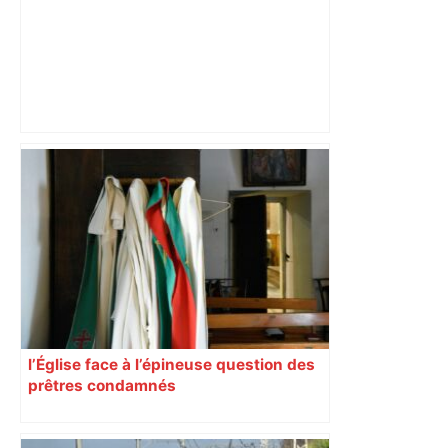
"C'est la reprise des bouchons et c'est
horrible", plus de 17 km de
ralentissements autour de Toulouse ce
jeudi matin, on vous donne les
secteurs à éviter – ladepeche.fr
l’Église face à l’épineuse question des
prêtres condamnés