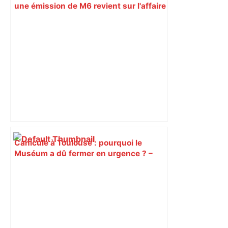
une émission de M6 revient sur l'affaire
Christian Abraham, retrouvé la gorge
tranchée et recouvert de feuilles il y a
deux ans – ladepeche.fr
Canicule à Toulouse : pourquoi le
Muséum a dû fermer en urgence ? –
ici.fr