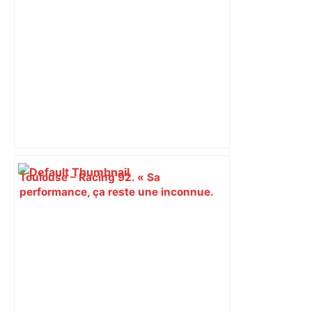
est-elle la capitale du poker amateur –
ladepeche.fr
Toulouse – Racing 92. « Sa
performance, ça reste une inconnue.
Ce qui est sûr, c’est qu’il est déterminé
» : Antoine Dupont de retour au jeu –
Sud Ouest