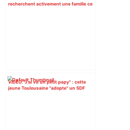
recherchent activement une famille ce
samedi dans le Tarn – ladepeche.fr
VIDÉO. "J’ai vu un petit papy" : cette
jeune Toulousaine "adopte" un SDF
septuagénaire et tente depuis 7 mois
de le sortir de la rue – Centre Presse
Aveyron