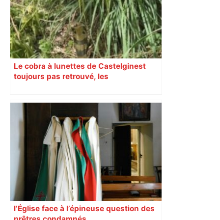
Le cobra à lunettes de Castelginest
toujours pas retrouvé, les
établissements scolaires ont rouvert ce
lundi
l’Église face à l’épineuse question des
prêtres condamnés