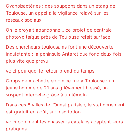
Cyanobactéries : des soupçons dans un étang de
Toulouse, un appel à la vigilance relayé sur les
réseaux sociaux
On le croyait abandonné… ce projet de centrale
photovoltaïque près de Toulouse refait surface
Des chercheurs toulousains font une découverte
inquiétante : la péninsule Antarctique fond deux fois
plus vite que prévu
voici pourquoi le retour prend du temps
Coups de machette en pleine rue à Toulouse : un
jeune homme de 21 ans grièvement blessé, un
suspect interpellé grâce à un témoin
Dans ces 8 villes de l’Ouest parisien, le stationnement
est gratuit en août, sur inscription
voici comment les chasseurs catalans adaptent leurs
pratiques