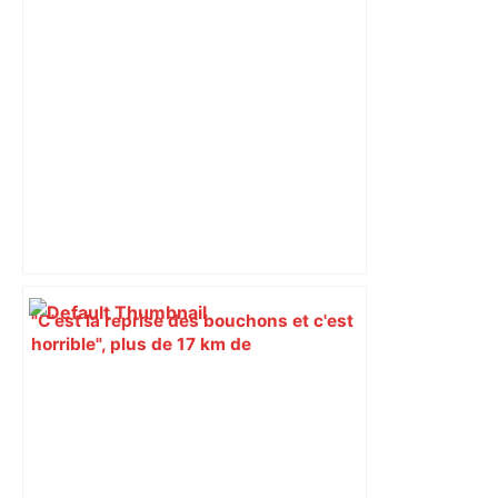
"C'est la reprise des bouchons et c'est
horrible", plus de 17 km de
ralentissements autour de Toulouse ce
jeudi matin, on vous donne les
secteurs à éviter – ladepeche.fr