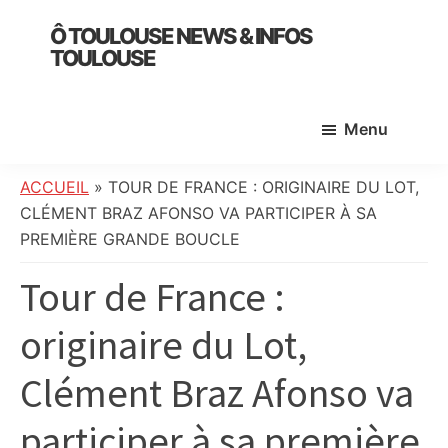
Skip
Skip
Skip
Ô TOULOUSE NEWS & INFOS
to
to
to
TOULOUSE
main
primary
footer
essentiel
content
sidebar
de
Menu
l’actualité
toulousaine
:
ACCUEIL
»
TOUR DE FRANCE : ORIGINAIRE DU LOT,
info
CLÉMENT BRAZ AFONSO VA PARTICIPER À SA
locale,
PREMIÈRE GRANDE BOUCLE
société,
Tour de France :
culture,
politique,
originaire du Lot,
météo,
faits
Clément Braz Afonso va
divers
et
participer à sa première
initiatives