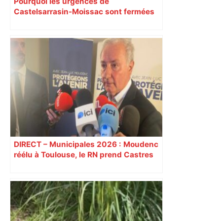
Pourquoi les urgences de
Castelsarrasin-Moissac sont fermées
toute la semaine ?
DIRECT – Municipales 2026 : Moudenc
réélu à Toulouse, le RN prend Castres
et Carcassonne