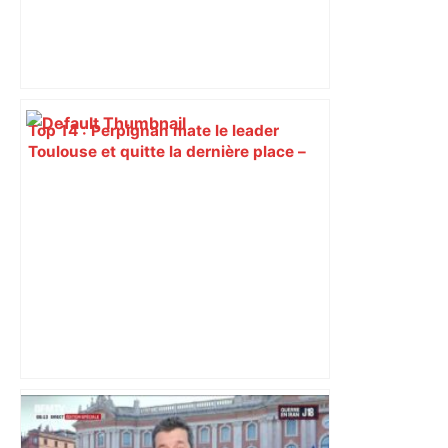
Top 14 : Perpignan mate le leader
Toulouse et quitte la dernière place –
lanouvellerepublique.fr
A680 Toulouse fermée dans les 2 sens
– Radio VINCI Autoroutes