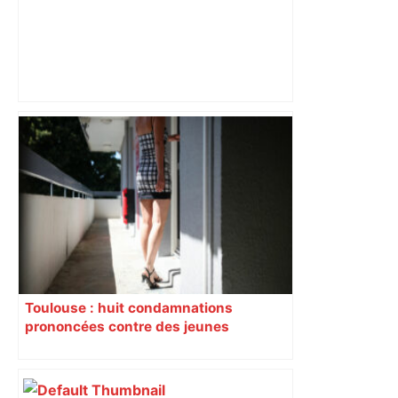
"C'est contre-productif": les patrons
s'inquiètent de Piquemal et LFI à
Toulouse et ça interroge – RMC
Toulouse : huit condamnations
prononcées contre des jeunes
impliqués dans la prostitution
d’adolescentes