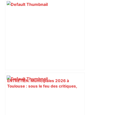
ENTRETIEN. Municipales 2026 à
Toulouse : sous le feu des critiques,
Briançon assume son alliance avec
Piquemal, "ce n’est pas un accord de
postes" – ladepeche.fr