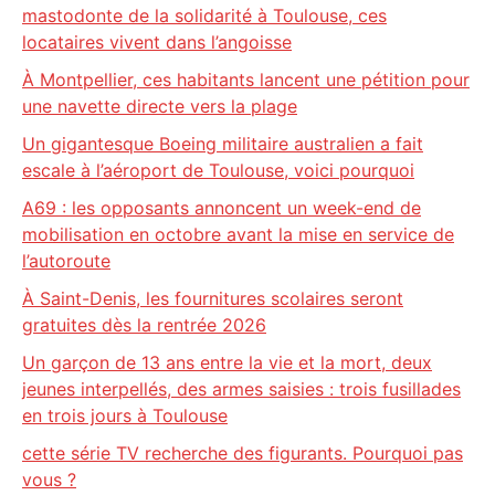
mastodonte de la solidarité à Toulouse, ces
locataires vivent dans l’angoisse
À Montpellier, ces habitants lancent une pétition pour
une navette directe vers la plage
Un gigantesque Boeing militaire australien a fait
escale à l’aéroport de Toulouse, voici pourquoi
A69 : les opposants annoncent un week-end de
mobilisation en octobre avant la mise en service de
l’autoroute
À Saint-Denis, les fournitures scolaires seront
gratuites dès la rentrée 2026
Un garçon de 13 ans entre la vie et la mort, deux
jeunes interpellés, des armes saisies : trois fusillades
en trois jours à Toulouse
cette série TV recherche des figurants. Pourquoi pas
vous ?