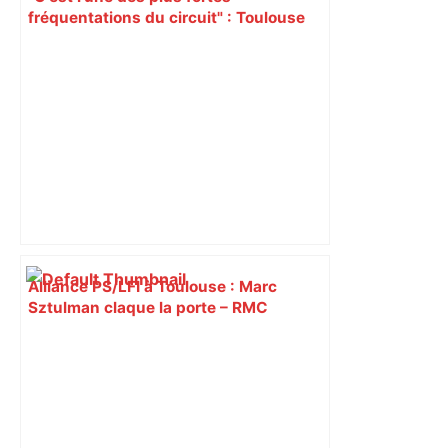
fréquentations du circuit" : Toulouse
est-elle la capitale du poker amateur –
ladepeche.fr
Alliance PS/LFI à Toulouse : Marc
Sztulman claque la porte – RMC