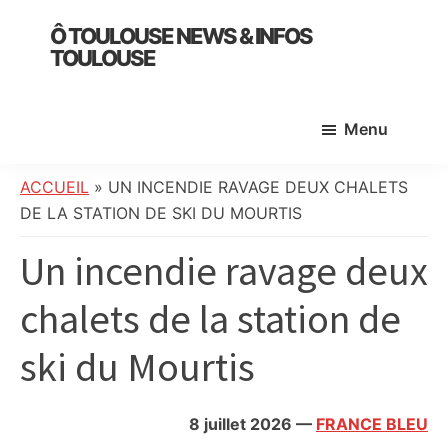
Skip
Skip
Skip
Ô TOULOUSE NEWS & INFOS
to
to
to
TOULOUSE
main
primary
footer
essentiel
content
sidebar
de
Menu
l’actualité
toulousaine
:
ACCUEIL
»
UN INCENDIE RAVAGE DEUX CHALETS
info
DE LA STATION DE SKI DU MOURTIS
locale,
Un incendie ravage deux
société,
culture,
chalets de la station de
politique,
météo,
ski du Mourtis
faits
divers
et
8 juillet 2026
—
FRANCE BLEU
initiatives