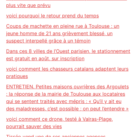
plus vite que prévu
voici pourquoi le retour prend du temps
Coups de machette en pleine rue à Toulouse : un
jeune homme de 21 ans grièvement blessé, un
suspect interpellé grâce à un témoin
Dans ces 8 villes de l’Ouest parisien, le stationnement
est gratuit en août, sur inscription
voici comment les chasseurs catalans adaptent leurs
pratiques
ENTRETIEN. Petites maisons ouvrières des Argoulets
: la réponse de la mairie de Toulouse aux locataires
qui se sentent traités avec mépris : « Qu’il y ait eu
des maladresses, c’est possible ; on peut l’entendre »
voici comment ce drone, testé à Valras-Plage,
pourrait sauver des vies
Tisséo vend une de ses anciennes agences