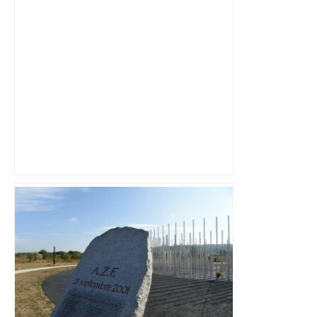
Près de Toulouse : dans cette zone
économique, un axe majeur va être
fermé en fin de soirée, voici les
déviations – Actu.fr