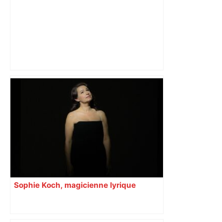
"C'est la reprise des bouchons et c'est
horrible", plus de 17 km de
ralentissements autour de Toulouse ce
jeudi matin, on vous donne les
secteurs à éviter – ladepeche.fr
Sophie Koch, magicienne lyrique