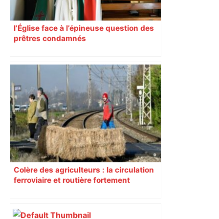
l’Église face à l’épineuse question des
prêtres condamnés
Colère des agriculteurs : la circulation
ferroviaire et routière fortement
perturbée en Haute-Garonne, l’A61
bloquée