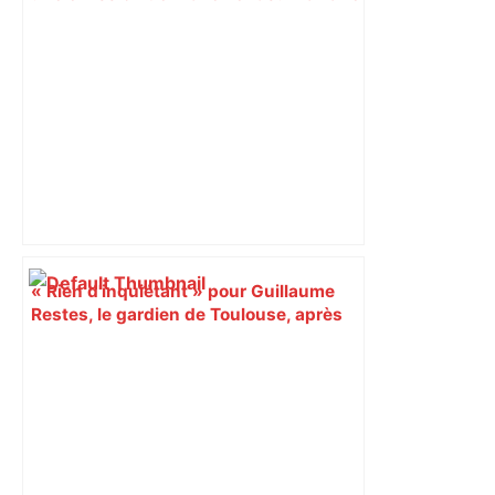
Christian Abraham, retrouvé la gorge
tranchée et recouvert de feuilles il y a
deux ans – ladepeche.fr
« Rien d'inquiétant » pour Guillaume
Restes, le gardien de Toulouse, après
sa sortie à Metz – L'Équipe