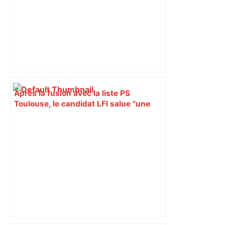
Après la fusion avec la liste PS
Toulouse, le candidat LFI salue "une
dynamique qui nous oblige à la
responsabilité" – Franceinfo