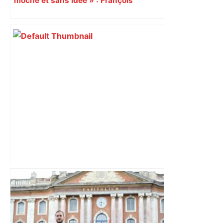
moche et sans idée » : François
Piquemal (LFI), un détracteur de plus
du nouvel accueil du musée des
Augustins
Top 14: Toulouse en demi, le Stade
français qualifié, La Rochelle de retour
dans le top 6 – France 24