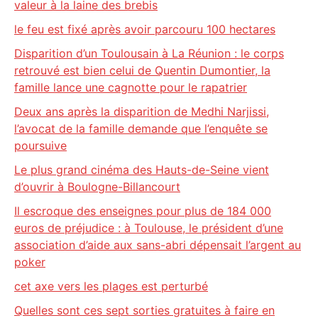
valeur à la laine des brebis
le feu est fixé après avoir parcouru 100 hectares
Disparition d’un Toulousain à La Réunion : le corps
retrouvé est bien celui de Quentin Dumontier, la
famille lance une cagnotte pour le rapatrier
Deux ans après la disparition de Medhi Narjissi,
l’avocat de la famille demande que l’enquête se
poursuive
Le plus grand cinéma des Hauts-de-Seine vient
d’ouvrir à Boulogne-Billancourt
Il escroque des enseignes pour plus de 184 000
euros de préjudice : à Toulouse, le président d’une
association d’aide aux sans-abri dépensait l’argent au
poker
cet axe vers les plages est perturbé
Quelles sont ces sept sorties gratuites à faire en