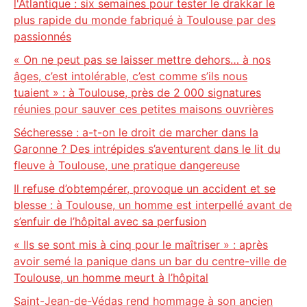
l'Atlantique : six semaines pour tester le drakkar le
plus rapide du monde fabriqué à Toulouse par des
passionnés
« On ne peut pas se laisser mettre dehors… à nos
âges, c’est intolérable, c’est comme s’ils nous
tuaient » : à Toulouse, près de 2 000 signatures
réunies pour sauver ces petites maisons ouvrières
Sécheresse : a-t-on le droit de marcher dans la
Garonne ? Des intrépides s’aventurent dans le lit du
fleuve à Toulouse, une pratique dangereuse
Il refuse d’obtempérer, provoque un accident et se
blesse : à Toulouse, un homme est interpellé avant de
s’enfuir de l’hôpital avec sa perfusion
« Ils se sont mis à cinq pour le maîtriser » : après
avoir semé la panique dans un bar du centre-ville de
Toulouse, un homme meurt à l’hôpital
Saint-Jean-de-Védas rend hommage à son ancien