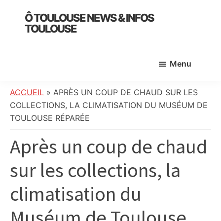
Skip
Skip
Skip
Ô TOULOUSE NEWS & INFOS
to
to
to
TOULOUSE
main
primary
footer
essentiel
content
sidebar
de
Menu
l’actualité
toulousaine
:
ACCUEIL
»
APRÈS UN COUP DE CHAUD SUR LES
info
COLLECTIONS, LA CLIMATISATION DU MUSÉUM DE
locale,
TOULOUSE RÉPARÉE
société,
Après un coup de chaud
culture,
politique,
sur les collections, la
météo,
faits
climatisation du
divers
et
Muséum de Toulouse
initiatives