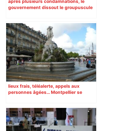
après plusieurs condamnations, le
gouvernement dissout le groupuscule
d’extrême droite d’Albi
lieux frais, téléalerte, appels aux
personnes âgées… Montpellier se
prépare à une semaine étouffante