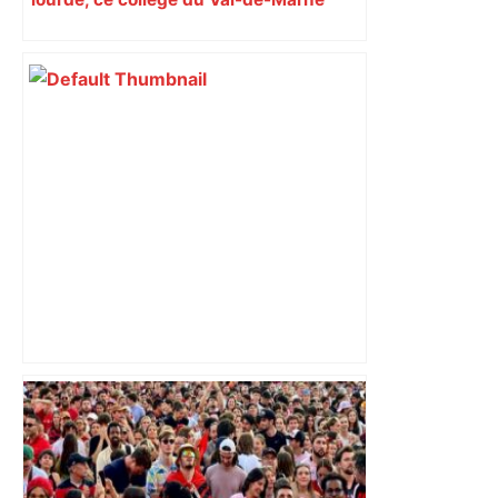
rouvrira en 2031
DIRECT. Finale de Top 14 Toulouse-
Montpellier: après l'interruption, Leo
Coly marque un essai et relance cette
finale ! – RMC Sport