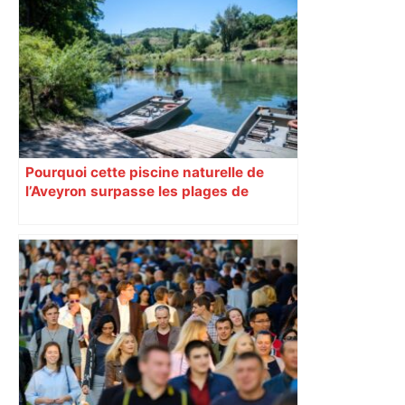
"On souhaite remettre un peu d’ordre" :
la mairie de Toulouse interdit le
commerce ambulant de 6 heures à
minuit dans ce grand quartier populaire
et prévoit des sanctions pour libérer
l’espace public – ladepeche.fr
Pourquoi cette piscine naturelle de
l’Aveyron surpasse les plages de
Méditerranée