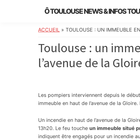
Skip
Skip
Skip
Skip
Ô TOULOUSE NEWS & INFOS TO
to
to
to
to
essentiel
primary
main
primary
footer
de
navigation
content
sidebar
ACCUEIL
»
TOULOUSE : UN IMMEUBLE EN
l’actualité
Toulouse : un imme
toulousaine
:
l’avenue de la Gloir
info
locale,
société,
culture,
politique,
Les pompiers interviennent depuis le début
météo,
immeuble en haut de l’avenue de la Gloire. 
faits
divers
Un incendie en haut de l’avenue de la Gloi
et
13h20. Le feu touche
un immeuble situé p
initiatives
indiquent être engagés pour un incendie a