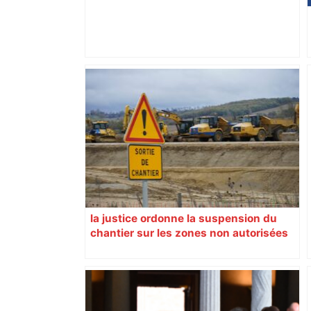
Découverte macabre à la Ramée : un
corps en décomposition retrouvé dans
une voiture, sur le parking de la base
de loisirs, près de Toulouse –
ladepeche.fr
la justice ordonne la suspension du
chantier sur les zones non autorisées