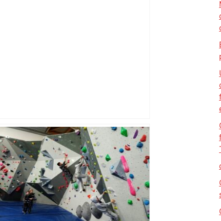
Mort mystérieuse près de Toulouse :
une émission de M6 revient sur l'affaire
Christian Abraham, retrouvé la gorge
tranchée et recouvert de feuilles il y a
deux ans – ladepeche.fr