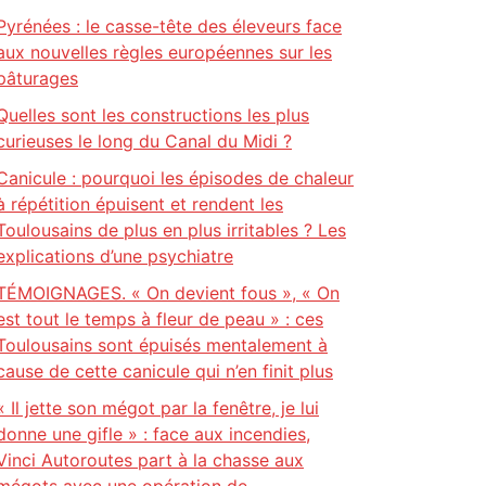
Pyrénées : le casse-tête des éleveurs face
aux nouvelles règles européennes sur les
pâturages
Quelles sont les constructions les plus
curieuses le long du Canal du Midi ?
Canicule : pourquoi les épisodes de chaleur
à répétition épuisent et rendent les
Toulousains de plus en plus irritables ? Les
explications d’une psychiatre
TÉMOIGNAGES. « On devient fous », « On
est tout le temps à fleur de peau » : ces
Toulousains sont épuisés mentalement à
cause de cette canicule qui n’en finit plus
« Il jette son mégot par la fenêtre, je lui
donne une gifle » : face aux incendies,
Vinci Autoroutes part à la chasse aux