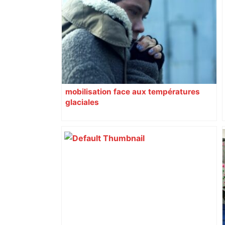
économique, un axe majeur va être
fermé en fin de soirée, voici les
déviations – Actu.fr
mobilisation face aux températures
glaciales