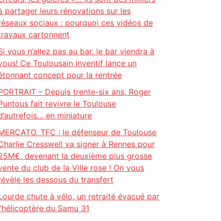
à partager leurs rénovations sur les
réseaux sociaux : pourquoi ces vidéos de
travaux cartonnent
Si vous n’allez pas au bar, le bar viendra à
vous! Ce Toulousain inventif lance un
étonnant concept pour la rentrée
PORTRAIT – Depuis trente-six ans, Roger
Puntous fait revivre le Toulouse
d’autrefois… en miniature
MERCATO. TFC : le défenseur de Toulouse
Charlie Cresswell va signer à Rennes pour
25M€, devenant la deuxième plus grosse
vente du club de la Ville rose ! On vous
révèle les dessous du transfert
Lourde chute à vélo, un retraité évacué par
l’hélicoptère du Samu 31