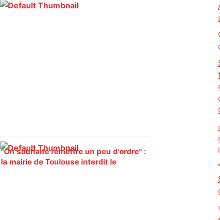
"On souhaite remettre un peu d’ordre" :
la mairie de Toulouse interdit le
commerce ambulant de 6 heures à
minuit dans ce grand quartier populaire
et prévoit des sanctions pour libérer
l’espace public – ladepeche.fr