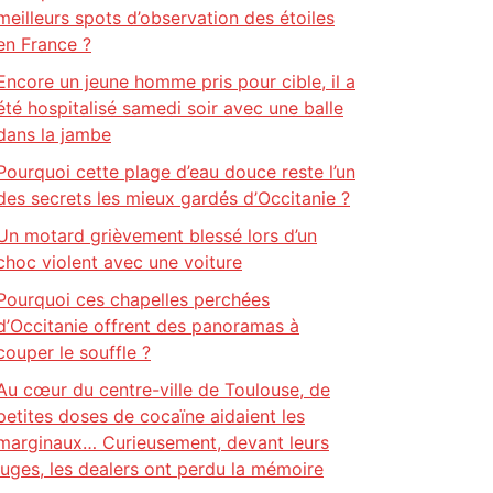
meilleurs spots d’observation des étoiles
en France ?
Encore un jeune homme pris pour cible, il a
été hospitalisé samedi soir avec une balle
dans la jambe
Pourquoi cette plage d’eau douce reste l’un
des secrets les mieux gardés d’Occitanie ?
Un motard grièvement blessé lors d’un
choc violent avec une voiture
Pourquoi ces chapelles perchées
d’Occitanie offrent des panoramas à
couper le souffle ?
Au cœur du centre-ville de Toulouse, de
petites doses de cocaïne aidaient les
marginaux… Curieusement, devant leurs
juges, les dealers ont perdu la mémoire