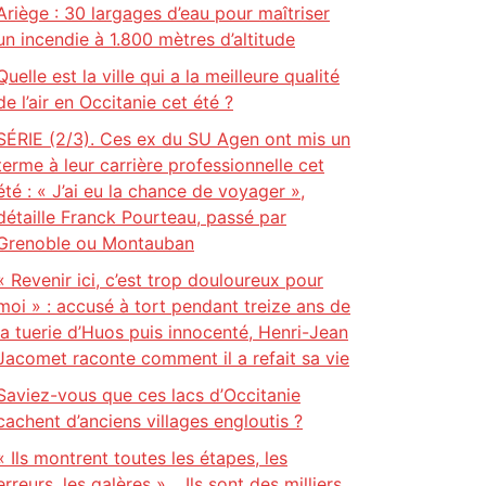
Ariège : 30 largages d’eau pour maîtriser
un incendie à 1.800 mètres d’altitude
Quelle est la ville qui a la meilleure qualité
de l’air en Occitanie cet été ?
SÉRIE (2/3). Ces ex du SU Agen ont mis un
terme à leur carrière professionnelle cet
été : « J’ai eu la chance de voyager »,
détaille Franck Pourteau, passé par
Grenoble ou Montauban
« Revenir ici, c’est trop douloureux pour
moi » : accusé à tort pendant treize ans de
la tuerie d’Huos puis innocenté, Henri-Jean
Jacomet raconte comment il a refait sa vie
Saviez-vous que ces lacs d’Occitanie
cachent d’anciens villages engloutis ?
« Ils montrent toutes les étapes, les
erreurs, les galères »… Ils sont des milliers