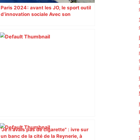
Paris 2024 : avant les JO, le sport outil
d’innovation sociale Avec son
programme « Impact 2024 », le Comité
d’organisation des Jeux de Paris
soutient depuis deux ans des
centaines de projets à vocation sociale.
Exemple à Toulouse et à Tarbes, avec
l’escalade qui espère dépasser le mur
d’indifférence des quartiers populaires.
Reportage
"Je n’avais pas de cigarette" : ivre sur
un banc de la cité de la Reynerie, à