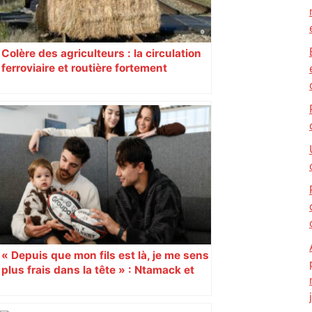
Colère des agriculteurs : la circulation
ferroviaire et routière fortement
perturbée en Haute-Garonne, l’A61
bloquée
« Depuis que mon fils est là, je me sens
plus frais dans la tête » : Ntamack et
Capuozzo, une vie de jeunes papas au
milieu du rugby