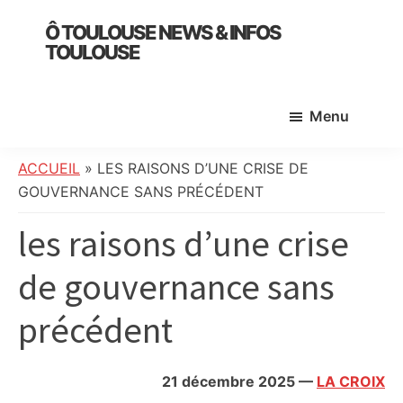
Skip
Skip
Skip
Ô TOULOUSE NEWS & INFOS
to
to
to
TOULOUSE
main
primary
footer
essentiel
content
sidebar
de
Menu
l’actualité
toulousaine
:
ACCUEIL
»
LES RAISONS D’UNE CRISE DE
info
GOUVERNANCE SANS PRÉCÉDENT
locale,
les raisons d’une crise
société,
culture,
de gouvernance sans
politique,
météo,
précédent
faits
divers
et
21 décembre 2025
—
LA CROIX
initiatives