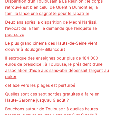
Disparition d’un Toulousain à La Réunion : le corps
retrouvé est bien celui de Quentin Dumontier, la
famille lance une cagnotte pour le rapatrier
Deux ans après la disparition de Medhi Narjissi,
l’avocat de la famille demande que l’enquête se
poursuive
Le plus grand cinéma des Hauts-de-Seine vient
d’ouvrir à Boulogne-Billancourt
Il escroque des enseignes pour plus de 184 000
euros de préjudice : à Toulouse, le président d’une
association d’aide aux sans-abri dépensait l’argent au
poker
cet axe vers les plages est perturbé
Quelles sont ces sept sorties gratuites à faire en
Haute-Garonne jusqu’au 9 août ?
Bouchons autour de Toulouse : à quelles heures