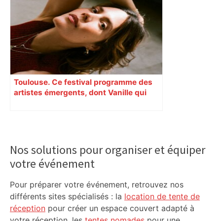
Toulouse. Ce festival programme des
artistes émergents, dont Vanille qui
cartonne sur les réseaux sociaux
Primary
Sidebar
Nos solutions pour organiser et équiper
votre événement
Pour préparer votre événement, retrouvez nos
différents sites spécialisés : la
location de tente de
réception
pour créer un espace couvert adapté à
votre réception, les
tentes nomades
pour une