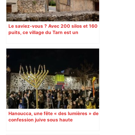
Le saviez-vous ? Avec 200 silos et 160
puits, ce village du Tarn est un
véritable gruyère…
Hanoucca, une fête « des lumières » de
confession juive sous haute
surveillance policière qui a rassemblé
les fidèles au cinéma Pathé Gaumont à