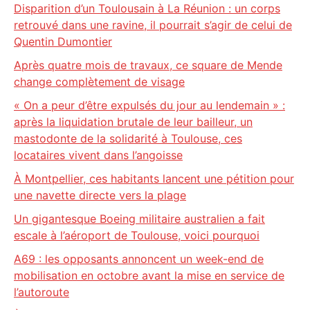
Disparition d’un Toulousain à La Réunion : un corps
retrouvé dans une ravine, il pourrait s’agir de celui de
Quentin Dumontier
Après quatre mois de travaux, ce square de Mende
change complètement de visage
« On a peur d’être expulsés du jour au lendemain » :
après la liquidation brutale de leur bailleur, un
mastodonte de la solidarité à Toulouse, ces
locataires vivent dans l’angoisse
À Montpellier, ces habitants lancent une pétition pour
une navette directe vers la plage
Un gigantesque Boeing militaire australien a fait
escale à l’aéroport de Toulouse, voici pourquoi
A69 : les opposants annoncent un week-end de
mobilisation en octobre avant la mise en service de
l’autoroute