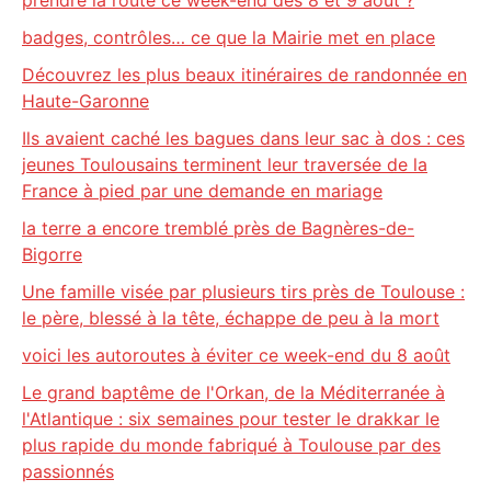
prendre la route ce week-end des 8 et 9 août ?
badges, contrôles… ce que la Mairie met en place
Découvrez les plus beaux itinéraires de randonnée en
Haute-Garonne
Ils avaient caché les bagues dans leur sac à dos : ces
jeunes Toulousains terminent leur traversée de la
France à pied par une demande en mariage
la terre a encore tremblé près de Bagnères-de-
Bigorre
Une famille visée par plusieurs tirs près de Toulouse :
le père, blessé à la tête, échappe de peu à la mort
voici les autoroutes à éviter ce week-end du 8 août
Le grand baptême de l'Orkan, de la Méditerranée à
l'Atlantique : six semaines pour tester le drakkar le
plus rapide du monde fabriqué à Toulouse par des
passionnés