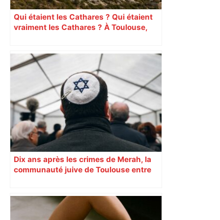
Qui étaient les Cathares ? Qui étaient
vraiment les Cathares ? À Toulouse,
une exposition fait une large place au
débat scientifique actuel concernant
l’hérésie cathare dans le Midi des XIIe
et XIIIe siècles. Une question qui
déchaîne les passions. Explication
Dix ans après les crimes de Merah, la
communauté juive de Toulouse entre
inquiétude et besoin d’espoir