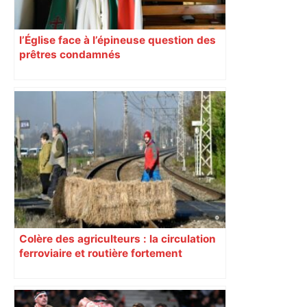
l’Église face à l’épineuse question des
prêtres condamnés
Colère des agriculteurs : la circulation
ferroviaire et routière fortement
perturbée en Haute-Garonne, l’A61
bloquée