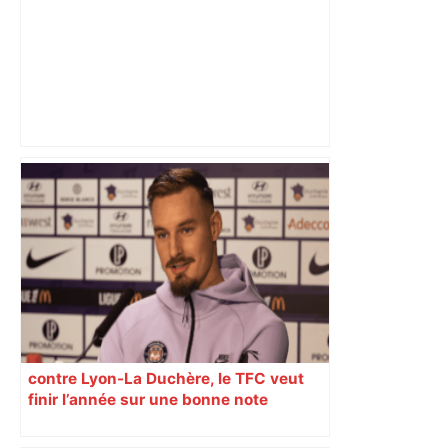
Direct. Top 14 – Perpignan – Toulouse :
l’Usap peut-elle faire chuter le
champion toulousain ? – Rugbyrama
contre Lyon-La Duchère, le TFC veut
finir l’année sur une bonne note