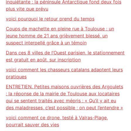
inquiétante : la péninsule Antarctique fond deux fois
plus vite que prévu
voici pourquoi le retour prend du temps
Coups de machette en pleine rue à Toulouse : un
jeune homme de 21 ans grièvement blessé, un
suspect interpellé grâce à un témoin
Dans ces 8 villes de l’Ouest parisien, le stationnement
est gratuit en août, sur inscription
voici comment les chasseurs catalans adaptent leurs
pratiques
ENTRETIEN. Petites maisons ouvrières des Argoulets
: la réponse de la mairie de Toulouse aux locataires
qui se sentent traités avec mépris : « Qu’il y ait eu
des maladresses, c’est possible ; on peut l’entendre »
voici comment ce drone, testé à Valras-Plage,
pourrait sauver des vies