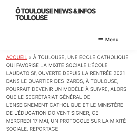
Skip
Skip
Skip
Ô TOULOUSE NEWS & INFOS
to
to
to
TOULOUSE
main
primary
footer
essentiel
content
sidebar
de
Menu
l’actualité
toulousaine
:
ACCUEIL
»
À TOULOUSE, UNE ÉCOLE CATHOLIQUE
info
QUI FAVORISE LA MIXITÉ SOCIALE L’ÉCOLE
locale,
LAUDATO SI’, OUVERTE DEPUIS LA RENTRÉE 2021
société,
DANS LE QUARTIER DES IZARDS, À TOULOUSE,
culture,
POURRAIT DEVENIR UN MODÈLE À SUIVRE, ALORS
politique,
QUE LE SECRÉTARIAT GÉNÉRAL DE
météo,
L’ENSEIGNEMENT CATHOLIQUE ET LE MINISTÈRE
faits
DE L’ÉDUCATION DOIVENT SIGNER, CE
divers
MERCREDI 17 MAI, UN PROTOCOLE SUR LA MIXITÉ
et
SOCIALE. REPORTAGE
initiatives