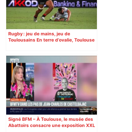
Rugby : jeu de mains, jeu de
Toulousains En terre d’ovalie, Toulouse
est capitale avec son club, le Stade
toulousain, accumulant les titres, mais
revendiquant surtout son art du jeu en
mouvement, vif et spectaculaire.
Décryptage. Série (4 / 10)
Signé BFM – À Toulouse, le musée des
Abattoirs consacre une exposition XXL
de près de 300 œuvre du créateur