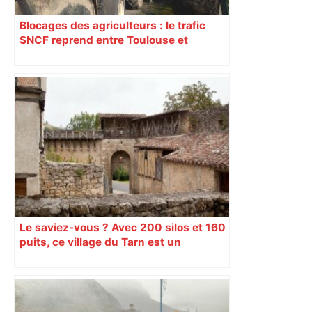
Blocages des agriculteurs : le trafic
SNCF reprend entre Toulouse et
Narbonne après 48 heures de paralysie
Le saviez-vous ? Avec 200 silos et 160
puits, ce village du Tarn est un
véritable gruyère…