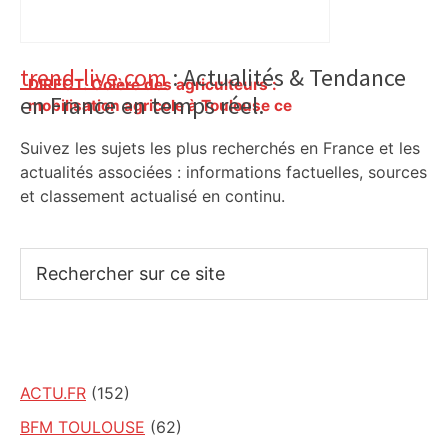
Primary
trend-live.com
: Actualités & Tendance
DIRECT. Colère des agriculteurs :
en France en temps réel.
Sidebar
mobilisation agricole à Toulouse ce
samedi, 113 vaches abattues en Ariège
Suivez les sujets les plus recherchés en France et les
– ladepeche.fr
actualités associées : informations factuelles, sources
et classement actualisé en continu.
Rechercher
sur
ce
site
ACTU.FR
(152)
BFM TOULOUSE
(62)