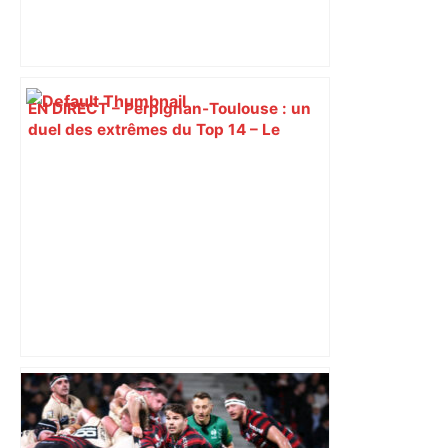
EN DIRECT – Perpignan-Toulouse : un
duel des extrêmes du Top 14 – Le
Figaro
Top 14: comment Perpignan a une
nouvelle fois fait tomber Toulouse? –
RMC Sport