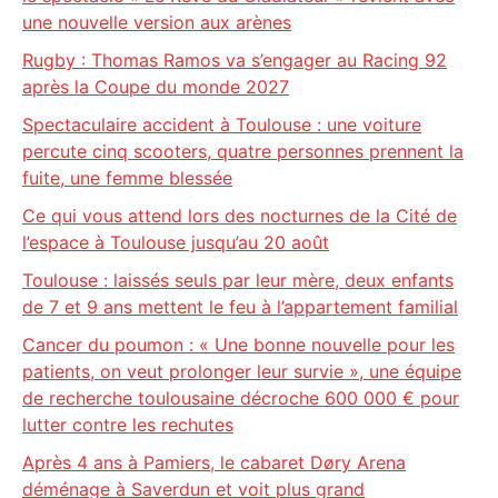
une nouvelle version aux arènes
Rugby : Thomas Ramos va s’engager au Racing 92
après la Coupe du monde 2027
Spectaculaire accident à Toulouse : une voiture
percute cinq scooters, quatre personnes prennent la
fuite, une femme blessée
Ce qui vous attend lors des nocturnes de la Cité de
l’espace à Toulouse jusqu’au 20 août
Toulouse : laissés seuls par leur mère, deux enfants
de 7 et 9 ans mettent le feu à l’appartement familial
Cancer du poumon : « Une bonne nouvelle pour les
patients, on veut prolonger leur survie », une équipe
de recherche toulousaine décroche 600 000 € pour
lutter contre les rechutes
Après 4 ans à Pamiers, le cabaret Døry Arena
déménage à Saverdun et voit plus grand