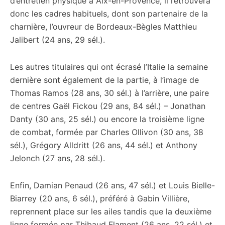
d’entretien physique à Aix-en-Provence, il retrouvera
donc les cadres habituels, dont son partenaire de la
charnière, l’ouvreur de Bordeaux-Bègles Matthieu
Jalibert (24 ans, 29 sél.).
Les autres titulaires qui ont écrasé l’Italie la semaine
dernière sont également de la partie, à l’image de
Thomas Ramos (28 ans, 30 sél.) à l’arrière, une paire
de centres Gaël Fickou (29 ans, 84 sél.) – Jonathan
Danty (30 ans, 25 sél.) ou encore la troisième ligne
de combat, formée par Charles Ollivon (30 ans, 38
sél.), Grégory Alldritt (26 ans, 44 sél.) et Anthony
Jelonch (27 ans, 28 sél.).
Enfin, Damian Penaud (26 ans, 47 sél.) et Louis Bielle-
Biarrey (20 ans, 6 sél.), préféré à Gabin Villière,
reprennent place sur les ailes tandis que la deuxième
ligne formée par Thibaud Flament (26 ans, 22 sél.) et