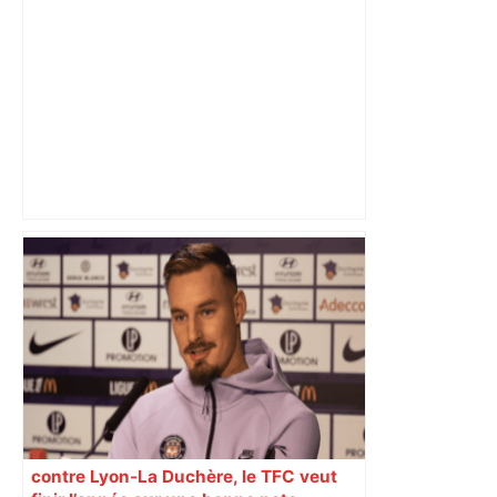
Top 14 : Perpignan mate le leader
Toulouse et quitte la dernière place –
lanouvellerepublique.fr
contre Lyon-La Duchère, le TFC veut