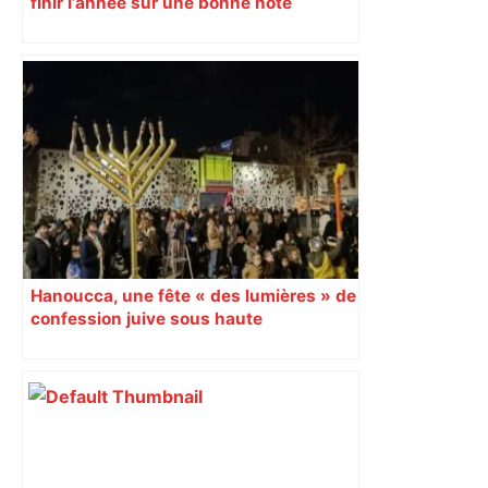
finir l’année sur une bonne note
Hanoucca, une fête « des lumières » de
confession juive sous haute
surveillance policière qui a rassemblé
les fidèles au cinéma Pathé Gaumont à
Labège, près de Toulouse