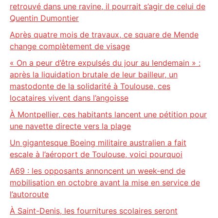
retrouvé dans une ravine, il pourrait s’agir de celui de
Quentin Dumontier
Après quatre mois de travaux, ce square de Mende
change complètement de visage
« On a peur d’être expulsés du jour au lendemain » :
après la liquidation brutale de leur bailleur, un
mastodonte de la solidarité à Toulouse, ces
locataires vivent dans l’angoisse
À Montpellier, ces habitants lancent une pétition pour
une navette directe vers la plage
Un gigantesque Boeing militaire australien a fait
escale à l’aéroport de Toulouse, voici pourquoi
A69 : les opposants annoncent un week-end de
mobilisation en octobre avant la mise en service de
l’autoroute
À Saint-Denis, les fournitures scolaires seront