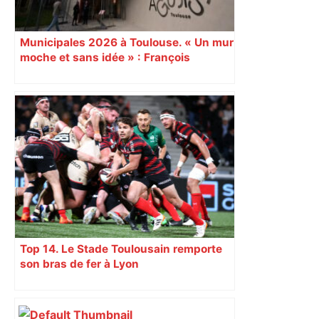
Municipales 2026 à Toulouse. « Un mur
moche et sans idée » : François
Piquemal (LFI), un détracteur de plus
du nouvel accueil du musée des
Augustins
Top 14. Le Stade Toulousain remporte
son bras de fer à Lyon