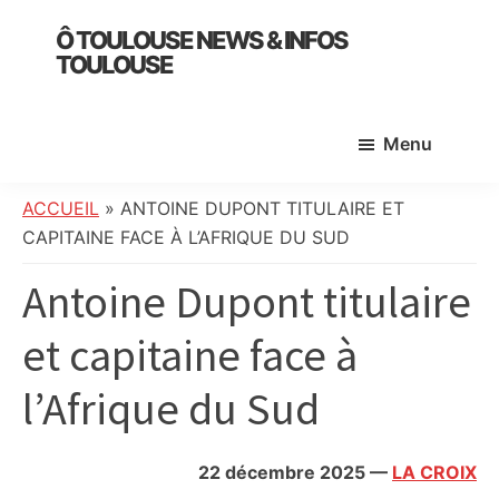
Skip
Skip
Skip
Ô TOULOUSE NEWS & INFOS
to
to
to
TOULOUSE
main
primary
footer
essentiel
content
sidebar
de
Menu
l’actualité
toulousaine
:
ACCUEIL
»
ANTOINE DUPONT TITULAIRE ET
info
CAPITAINE FACE À L’AFRIQUE DU SUD
locale,
Antoine Dupont titulaire
société,
culture,
et capitaine face à
politique,
météo,
l’Afrique du Sud
faits
divers
et
22 décembre 2025
—
LA CROIX
initiatives