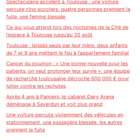
Spectaculaire accident à Toulouse : une voiture
percute cinq scooters, quatre personnes prennent la
fuite, une femme blessée
Ce qui vous attend lors des nocturnes de la Cité de
l’espace à Toulouse jusqu’au 20 août
Toulouse : laissés seuls par leur mère, deux enfants
de 7 et 9 ans mettent le feu à l’appartement familial
Cancer du poumon : « Une bonne nouvelle pour les
patients, on veut prolonger leur survie », une équipe
de recherche toulousaine décroche 600 000 € pour
lutter contre les rechutes
Après 4 ans à Pamiers, le cabaret Døry Arena
déménage à Saverdun et voit plus grand
Une voiture percute violemment des véhicules en
stationnement, une passagère blessée, les autres
prennent la fuite