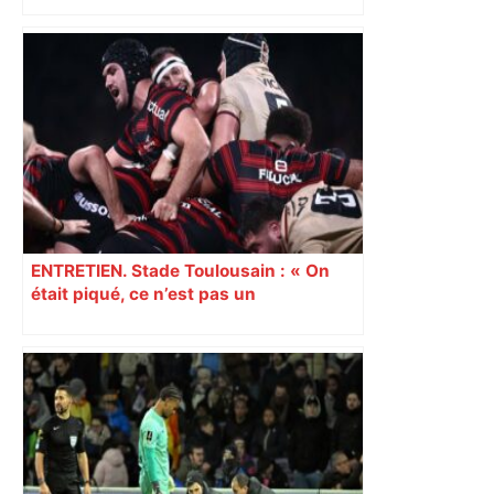
DIRECT. Colère des agriculteurs :
mobilisation agricole à Toulouse ce
samedi, 113 vaches abattues en Ariège
– ladepeche.fr
ENTRETIEN. Stade Toulousain : « On
était piqué, ce n’est pas un
mensonge » Clément Vergé revient sur
la semaine délicate de Toulouse