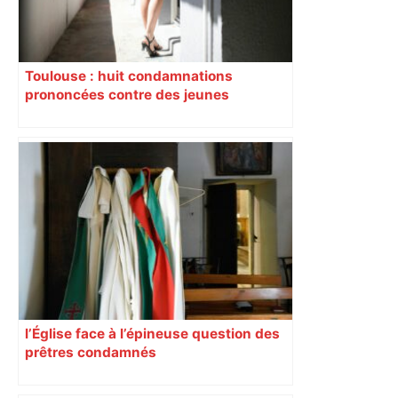
Toulouse : huit condamnations
prononcées contre des jeunes
impliqués dans la prostitution
d’adolescentes
l’Église face à l’épineuse question des
prêtres condamnés