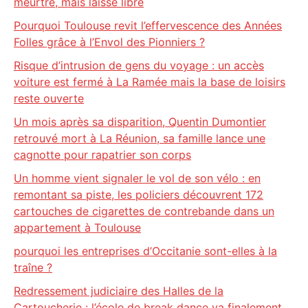
meurtre, mais laissé libre
Pourquoi Toulouse revit l’effervescence des Années
Folles grâce à l’Envol des Pionniers ?
Risque d’intrusion de gens du voyage : un accès
voiture est fermé à La Ramée mais la base de loisirs
reste ouverte
Un mois après sa disparition, Quentin Dumontier
retrouvé mort à La Réunion, sa famille lance une
cagnotte pour rapatrier son corps
Un homme vient signaler le vol de son vélo : en
remontant sa piste, les policiers découvrent 172
cartouches de cigarettes de contrebande dans un
appartement à Toulouse
pourquoi les entreprises d’Occitanie sont-elles à la
traîne ?
Redressement judiciaire des Halles de la
Cartoucherie : l’école de break dance va finalement