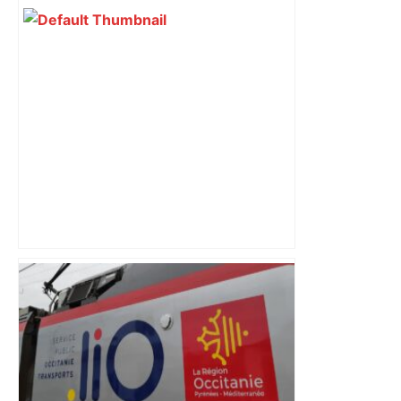
revendiquant surtout son art du jeu en
mouvement, vif et spectaculaire.
Décryptage. Série (4 / 10)
Top 14 : Perpignan mate le leader
Toulouse et quitte la dernière place –
lanouvellerepublique.fr