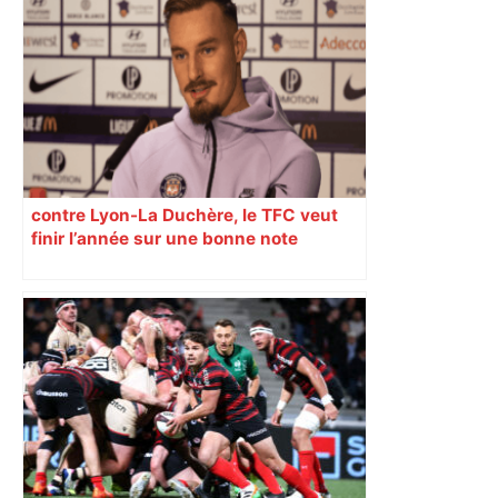
Top 14: comment Perpignan a une
nouvelle fois fait tomber Toulouse? –
RMC Sport
contre Lyon-La Duchère, le TFC veut
finir l’année sur une bonne note