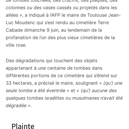
de tombes touchées, des crucifix, des plaques, des
citoyennes
colonnes ou des vases cassés ou projetés dans les
allées »
, a indiqué à l’AFP le maire de Toulouse Jean-
Luc Moudenc qui s’est rendu au cimetière Terre
Cabade dimanche 9 juin, au lendemain de la
profanation de l’un des plus vieux cimetières de la
ville rose.
Des dégradations qui touchent des objets
appartenant à une centaine de tombes dans
différentes portions de ce cimetière qui s’étend sur
33 hectares, a précisé le maire, soulignant
« (qu’) une
seule tombe a été éventrée »
et
« (qu’) aucune des
quelques tombes israélites ou musulmanes n’avait été
dégradée »
.
Plainte