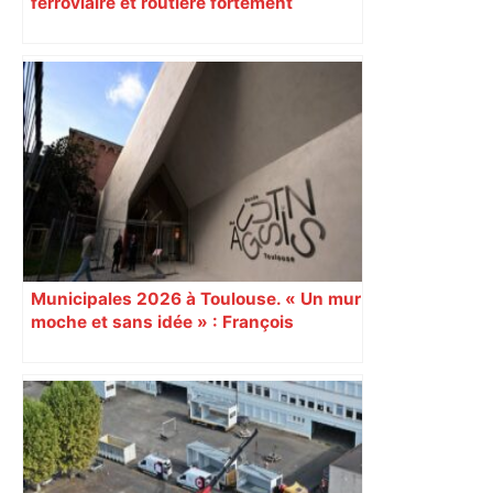
ferroviaire et routière fortement
perturbée en Haute-Garonne, l’A61
bloquée
Municipales 2026 à Toulouse. « Un mur
moche et sans idée » : François
Piquemal (LFI), un détracteur de plus
du nouvel accueil du musée des
Augustins