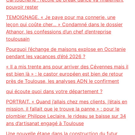
pouvoir rester
TEMOIGNAGE. « Je paye pour ma connerie, une
leçon qui coûte cher… » Condamné dans le dossier
Athanor, les confessions d’un chef d’entreprise
toulousain
Pourquoi l’échange de maisons explose en Occitanie
pendant les vacances d’été 2026 ?
« Il a mis trente ans pour arriver des Cévennes mais il
est bien là » : le castor européen est bien de retour
près de Toulouse, les analyses ADN le confirment
qui écoute quoi dans votre département ?
PORTRAIT. « Quand j’allais chez mes clients, j’étais en
mission, il fallait que je trouve la panne » : pour le
plombier Philippe Leclaire, le rideau se baisse sur 34
ans d’artisanat engagé à Toulouse
Une nouvelle étape dans la construction du futur