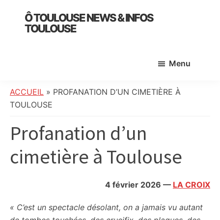
Skip
Skip
Skip
Ô TOULOUSE NEWS & INFOS
to
to
to
TOULOUSE
main
primary
footer
essentiel
content
sidebar
de
Menu
l’actualité
toulousaine
:
ACCUEIL
»
PROFANATION D’UN CIMETIÈRE À
info
TOULOUSE
locale,
Profanation d’un
société,
culture,
cimetière à Toulouse
politique,
météo,
faits
4 février 2026
—
LA CROIX
divers
et
« C’est un spectacle désolant, on a jamais vu autant
initiatives