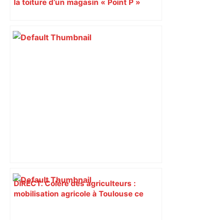
la toiture d’un magasin « Point P »
s’effondrent à Toulouse
DIRECT. Colère des agriculteurs :
mobilisation agricole à Toulouse ce
samedi, 113 vaches abattues en Ariège
– ladepeche.fr