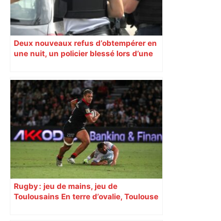
Deux nouveaux refus d’obtempérer en
une nuit, un policier blessé lors d’une
course poursuite dénonce « un
phénomène récurrent »
Rugby : jeu de mains, jeu de
Toulousains En terre d’ovalie, Toulouse
est capitale avec son club, le Stade
toulousain, accumulant les titres, mais