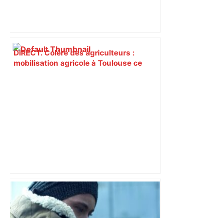
DIRECT. Colère des agriculteurs :
mobilisation agricole à Toulouse ce
samedi, 113 vaches abattues en Ariège
– ladepeche.fr
Top 14 : Perpignan mate le leader
Toulouse et quitte la dernière place –
lanouvellerepublique.fr