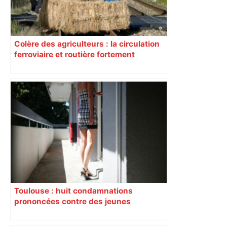
Colère des agriculteurs : la circulation
ferroviaire et routière fortement
perturbée en Haute-Garonne, l’A61
bloquée
Toulouse : huit condamnations
prononcées contre des jeunes
impliqués dans la prostitution
d’adolescentes