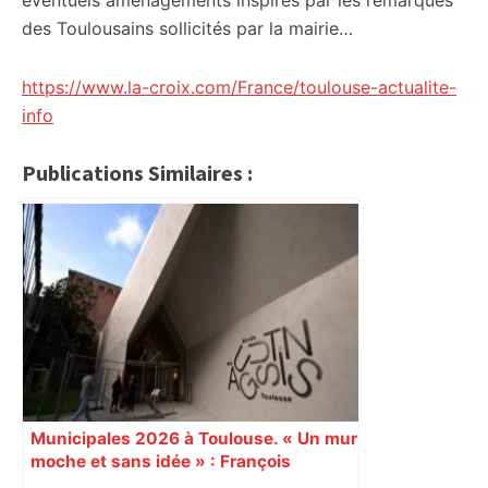
éventuels aménagements inspirés par les remarques
des Toulousains sollicités par la mairie…
https://www.la-croix.com/France/toulouse-actualite-
info
Publications Similaires :
Municipales 2026 à Toulouse. « Un mur
moche et sans idée » : François
Piquemal (LFI), un détracteur de plus