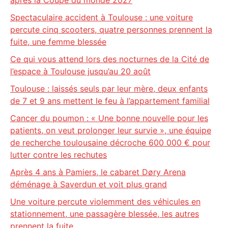
après la Coupe du monde 2027
Spectaculaire accident à Toulouse : une voiture
percute cinq scooters, quatre personnes prennent la
fuite, une femme blessée
Ce qui vous attend lors des nocturnes de la Cité de
l’espace à Toulouse jusqu’au 20 août
Toulouse : laissés seuls par leur mère, deux enfants
de 7 et 9 ans mettent le feu à l’appartement familial
Cancer du poumon : « Une bonne nouvelle pour les
patients, on veut prolonger leur survie », une équipe
de recherche toulousaine décroche 600 000 € pour
lutter contre les rechutes
Après 4 ans à Pamiers, le cabaret Døry Arena
déménage à Saverdun et voit plus grand
Une voiture percute violemment des véhicules en
stationnement, une passagère blessée, les autres
prennent la fuite