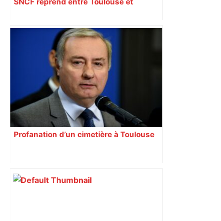
SNCF reprend entre Toulouse et
Narbonne après 48 heures de paralysie
Profanation d’un cimetière à Toulouse