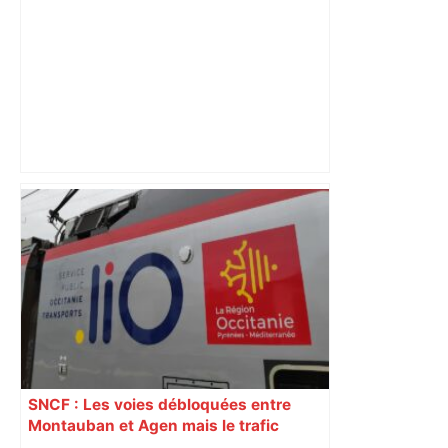
Au cœur du quotidien d'une infirmière
du CHU de Toulouse – Sud Radio
SNCF : Les voies débloquées entre
Montauban et Agen mais le trafic
toujours perturbé entre Toulouse, Agen