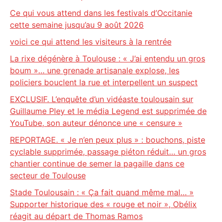
Ce qui vous attend dans les festivals d’Occitanie
cette semaine jusqu’au 9 août 2026
voici ce qui attend les visiteurs à la rentrée
La rixe dégénère à Toulouse : « J’ai entendu un gros
boum »… une grenade artisanale explose, les
policiers bouclent la rue et interpellent un suspect
EXCLUSIF. L’enquête d’un vidéaste toulousain sur
Guillaume Pley et le média Legend est supprimée de
YouTube, son auteur dénonce une « censure »
REPORTAGE. « Je n’en peux plus » : bouchons, piste
cyclable supprimée, passage piéton réduit… un gros
chantier continue de semer la pagaille dans ce
secteur de Toulouse
Stade Toulousain : « Ça fait quand même mal… »
Supporter historique des « rouge et noir », Obélix
réagit au départ de Thomas Ramos