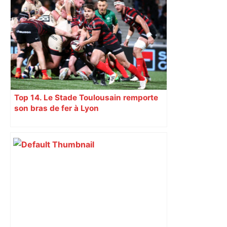
ANALYSE. Lyon La Duchère – TFC :
avec métier, sans briller… Les
Toulousains ont composté leur billet
pour les 16es, on vous explique
comment – ladepeche.fr
Top 14. Le Stade Toulousain remporte
son bras de fer à Lyon