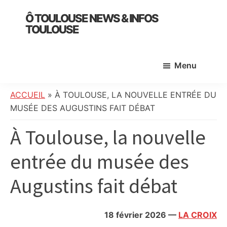
Skip
Skip
Skip
Ô TOULOUSE NEWS & INFOS
to
to
to
TOULOUSE
main
primary
footer
essentiel
content
sidebar
de
Menu
l’actualité
toulousaine
:
ACCUEIL
»
À TOULOUSE, LA NOUVELLE ENTRÉE DU
info
MUSÉE DES AUGUSTINS FAIT DÉBAT
locale,
À Toulouse, la nouvelle
société,
culture,
entrée du musée des
politique,
météo,
Augustins fait débat
faits
divers
et
18 février 2026
—
LA CROIX
initiatives