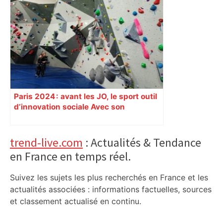
Paris 2024 : avant les JO, le sport outil
d’innovation sociale Avec son
programme « Impact 2024 », le Comité
d’organisation des Jeux de Paris
soutient depuis deux ans des
Primary
trend-live.com
: Actualités & Tendance
centaines de projets à vocation sociale.
en France en temps réel.
Sidebar
Exemple à Toulouse et à Tarbes, avec
l’escalade qui espère dépasser le mur
Suivez les sujets les plus recherchés en France et les
d’indifférence des quartiers populaires.
actualités associées : informations factuelles, sources
Reportage
et classement actualisé en continu.