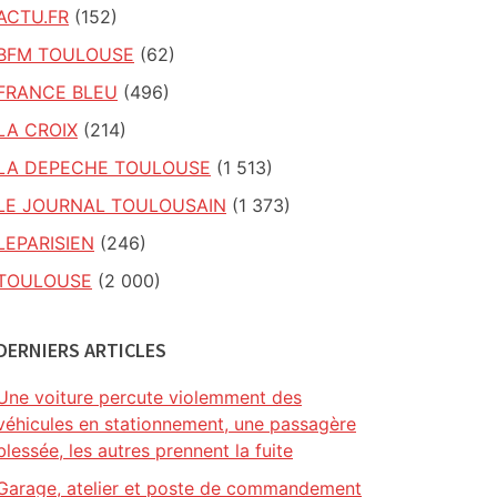
ACTU.FR
(152)
BFM TOULOUSE
(62)
FRANCE BLEU
(496)
LA CROIX
(214)
LA DEPECHE TOULOUSE
(1 513)
LE JOURNAL TOULOUSAIN
(1 373)
LEPARISIEN
(246)
TOULOUSE
(2 000)
DERNIERS ARTICLES
Une voiture percute violemment des
véhicules en stationnement, une passagère
blessée, les autres prennent la fuite
Garage, atelier et poste de commandement