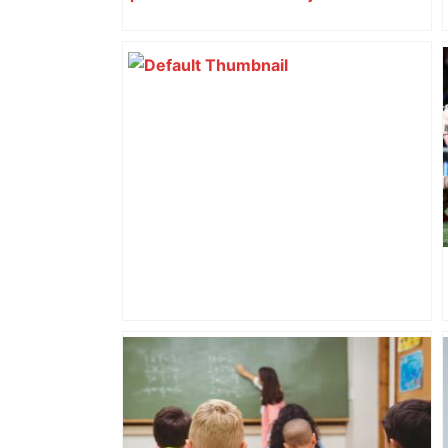
impliqués dans la prostitution
d’adolescentes
Laines Paysannes : la fibre éthique
s’installe à Toulouse – ladepeche.fr