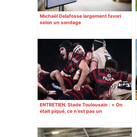
Michaël Delafosse largement favori
selon un sondage
ENTRETIEN. Stade Toulousain : « On
était piqué, ce n’est pas un
mensonge » Clément Vergé revient sur
la semaine délicate de Toulouse