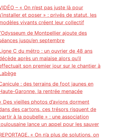
VIDÉO – « On n’est pas juste là pour
s’installer et poser » : privés de statut, les
modèles vivants créent leur collectif
l’Odysseum de Montpellier ajoute des
séances jusqu’en septembre
Ligne C du métro : un ouvrier de 48 ans
décède après un malaise alors qu’il
effectuait son premier jour sur le chantier à
Labège
Canicule : des terrains de foot jaunes en
Haute-Garonne, la rentrée menacée
« Des vieilles photos d’avions dorment
dans des cartons, ces trésors risquent de
partir à la poubelle » : une association
toulousaine lance un appel pour les sauver
REPORTAGE. « On n’a plus de solutions, on