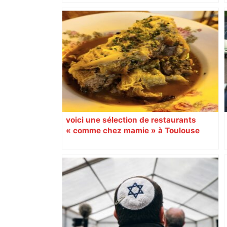
bloquée
voici une sélection de restaurants
« comme chez mamie » à Toulouse