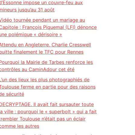
d’Essonne impose un couvre-feu aux
mineurs jusqu’au 31 août
Vidéo tournée pendant un mariage au
Capitole : François Piquemal (LFI) dénonce
une polémique « dérisoire »
Attendu en Angleterre, Charlie Cresswell
quitte finalement le TFC pour Rennes
Pourquoi la Mairie de Tarbes renforce les
contrôles au CaminAdour cet été
L’un des lieux les plus photographiés de
Toulouse ferme en partie pour des raisons
de sécurité
DECRYPTAGE. Il avait fait sursauter toute
la ville : pourquoi le « superbolt » qui a fait
trembler Toulouse n’était pas un éclair
comme les autres