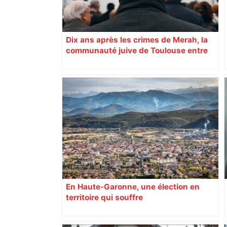
Dix ans après les crimes de Merah, la
communauté juive de Toulouse entre
inquiétude et besoin d’espoir
En Haute-Garonne, une élection en
territoire qui souffre