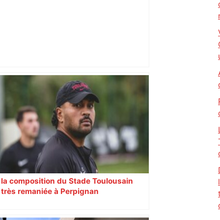
Coupe de France. Angers-SCO recevra
Toulouse en 16e de finale . Sport –
Maville Angers
la composition du Stade Toulousain
très remaniée à Perpignan