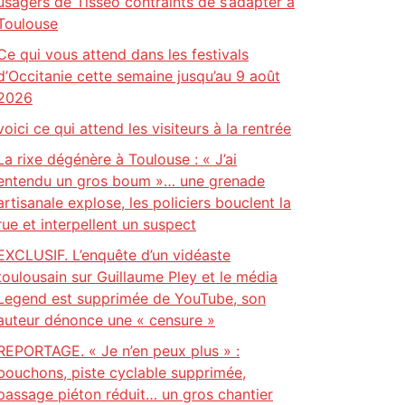
usagers de Tisséo contraints de s’adapter à
Toulouse
Ce qui vous attend dans les festivals
d’Occitanie cette semaine jusqu’au 9 août
2026
voici ce qui attend les visiteurs à la rentrée
La rixe dégénère à Toulouse : « J’ai
entendu un gros boum »… une grenade
artisanale explose, les policiers bouclent la
rue et interpellent un suspect
EXCLUSIF. L’enquête d’un vidéaste
toulousain sur Guillaume Pley et le média
Legend est supprimée de YouTube, son
auteur dénonce une « censure »
REPORTAGE. « Je n’en peux plus » :
bouchons, piste cyclable supprimée,
passage piéton réduit… un gros chantier