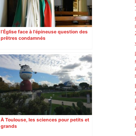
l’Église face à l’épineuse question des
prêtres condamnés
À Toulouse, les sciences pour petits et
grands