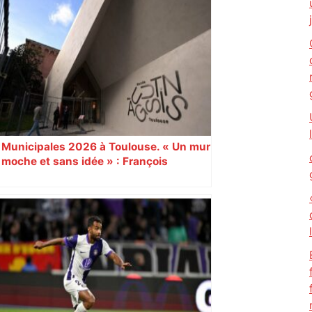
Municipales 2026 à Toulouse. « Un mur
moche et sans idée » : François
Piquemal (LFI), un détracteur de plus
du nouvel accueil du musée des
Augustins