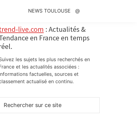
NEWS TOULOUSE
@
Primary
trend-live.com
: Actualités &
Tendance en France en temps
Sidebar
réel.
Suivez les sujets les plus recherchés en
France et les actualités associées :
informations factuelles, sources et
classement actualisé en continu.
Rechercher
sur
ce
site