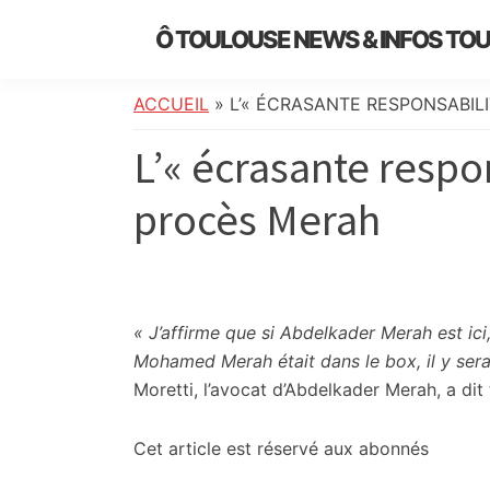
Skip
Skip
Skip
Skip
Ô TOULOUSE NEWS & INFOS TO
to
to
to
to
essentiel
primary
main
primary
footer
de
navigation
content
sidebar
ACCUEIL
»
L’« ÉCRASANTE RESPONSABIL
l’actualité
L’« écrasante respo
toulousaine
:
procès Merah
info
locale,
société,
culture,
politique,
« J’affirme que si Abdelkader Merah est ici,
météo,
Mohamed Merah était dans le box, il y serai
faits
Moretti, l’avocat d’Abdelkader Merah, a di
divers
et
Cet article est réservé aux abonnés
initiatives