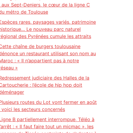
: aux Sept-Deniers, le cœur de la ligne C
du métro de Toulouse
Espèces rares, paysages variés, patrimoine
historique… Le nouveau parc naturel
régional des Pyrénées cumule les attraits
Cette chaîne de burgers toulousaine
dénonce un restaurant utilisant son nom au
Maroc : « Il n’appartient pas à notre
réseau »
Redressement judiciaire des Halles de la
Cartoucherie : l’école de hip hop doit
déménager
Plusieurs routes du Lot vont fermer en août
: voici les secteurs concernés
Ligne B partiellement interrompue, Téléo à
l’arrêt : « Il faut faire tout un micmac », les