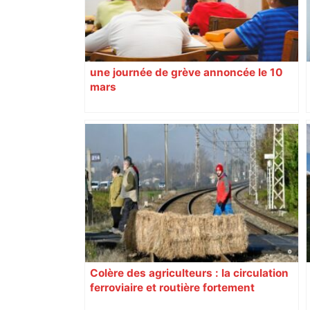
une journée de grève annoncée le 10
mars
Colère des agriculteurs : la circulation
ferroviaire et routière fortement
perturbée en Haute-Garonne, l’A61