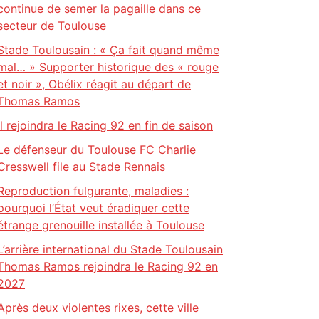
continue de semer la pagaille dans ce
secteur de Toulouse
Stade Toulousain : « Ça fait quand même
mal… » Supporter historique des « rouge
et noir », Obélix réagit au départ de
Thomas Ramos
il rejoindra le Racing 92 en fin de saison
Le défenseur du Toulouse FC Charlie
Cresswell file au Stade Rennais
Reproduction fulgurante, maladies :
pourquoi l’État veut éradiquer cette
étrange grenouille installée à Toulouse
L’arrière international du Stade Toulousain
Thomas Ramos rejoindra le Racing 92 en
2027
Après deux violentes rixes, cette ville