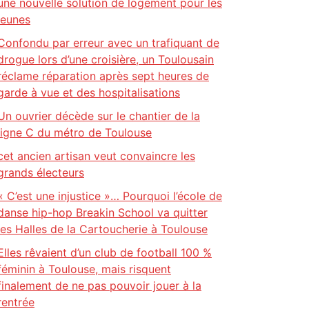
une nouvelle solution de logement pour les
jeunes
Confondu par erreur avec un trafiquant de
drogue lors d’une croisière, un Toulousain
réclame réparation après sept heures de
garde à vue et des hospitalisations
Un ouvrier décède sur le chantier de la
ligne C du métro de Toulouse
cet ancien artisan veut convaincre les
grands électeurs
« C’est une injustice »… Pourquoi l’école de
danse hip-hop Breakin School va quitter
les Halles de la Cartoucherie à Toulouse
Elles rêvaient d’un club de football 100 %
féminin à Toulouse, mais risquent
finalement de ne pas pouvoir jouer à la
rentrée