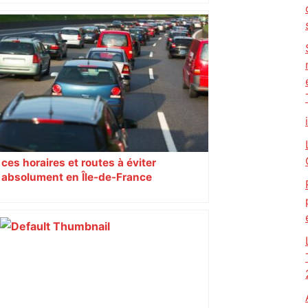
ces horaires et routes à éviter
absolument en Île-de-France