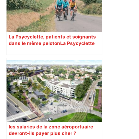
La Psycyclette, patients et soignants
dans le même peloton​​​​​​ La Psycyclette
est une randonnée à vélo de plus de
1000 kilomètres mêlant des personnes
vivant avec des troubles psychiques,
des soignants et des cyclotouristes.
« La Croix » a participé en septembre à
sa septième édition, du Mont-Saint-
Michel à Toulouse.
les salariés de la zone aéroportuaire
devront-ils payer plus cher ?