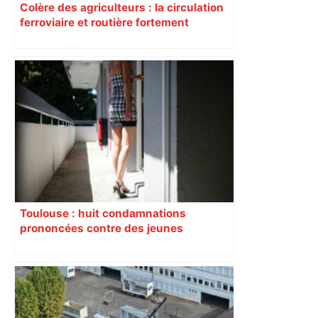
Colère des agriculteurs : la circulation
ferroviaire et routière fortement
perturbée en Haute-Garonne, l’A61
bloquée
Toulouse : huit condamnations
prononcées contre des jeunes
impliqués dans la prostitution
d’adolescentes