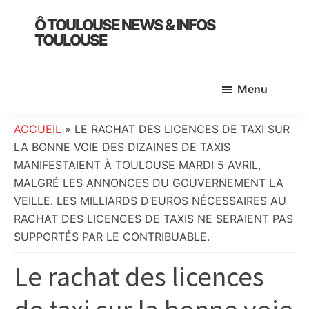
Skip
Skip
Skip
Ô TOULOUSE NEWS & INFOS
to
to
to
TOULOUSE
main
primary
footer
essentiel
content
sidebar
de
Menu
l’actualité
toulousaine
:
ACCUEIL
»
LE RACHAT DES LICENCES DE TAXI SUR
info
LA BONNE VOIE DES DIZAINES DE TAXIS
locale,
MANIFESTAIENT À TOULOUSE MARDI 5 AVRIL,
société,
MALGRÉ LES ANNONCES DU GOUVERNEMENT LA
culture,
VEILLE. LES MILLIARDS D’EUROS NÉCESSAIRES AU
politique,
RACHAT DES LICENCES DE TAXIS NE SERAIENT PAS
météo,
SUPPORTÉS PAR LE CONTRIBUABLE.
faits
Le rachat des licences
divers
et
initiatives