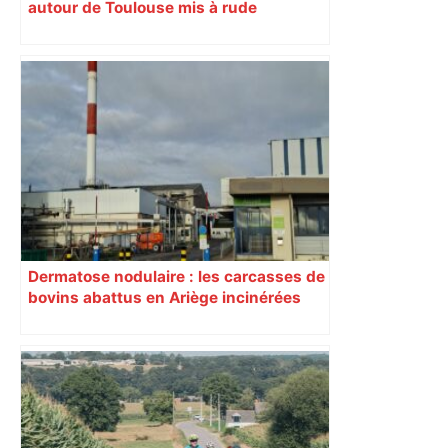
autour de Toulouse mis à rude
épreuves avec les intempéries
Dermatose nodulaire : les carcasses de
bovins abattus en Ariège incinérées
dans une usine en Normandie à 800
km de là