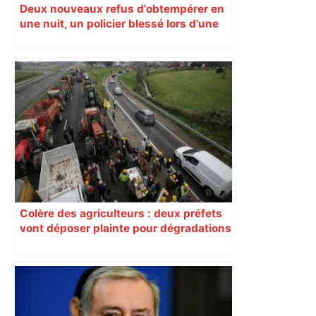
Deux nouveaux refus d’obtempérer en
une nuit, un policier blessé lors d’une
course poursuite dénonce « un
phénomène récurrent »
Colère des agriculteurs : deux préfets
vont déposer plainte pour dégradations
dans le Sud-Ouest