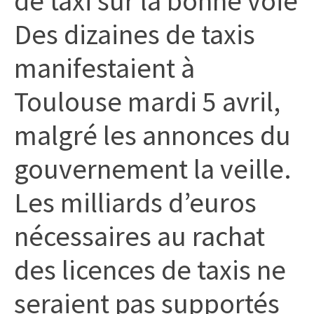
de taxi sur la bonne voie
citoyennes
Des dizaines de taxis
manifestaient à
Toulouse mardi 5 avril,
malgré les annonces du
gouvernement la veille.
Les milliards d’euros
nécessaires au rachat
des licences de taxis ne
seraient pas supportés