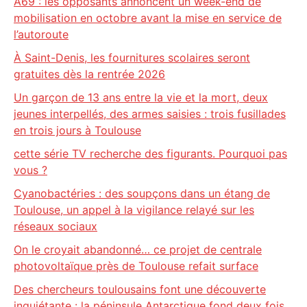
A69 : les opposants annoncent un week-end de
mobilisation en octobre avant la mise en service de
l’autoroute
À Saint-Denis, les fournitures scolaires seront
gratuites dès la rentrée 2026
Un garçon de 13 ans entre la vie et la mort, deux
jeunes interpellés, des armes saisies : trois fusillades
en trois jours à Toulouse
cette série TV recherche des figurants. Pourquoi pas
vous ?
Cyanobactéries : des soupçons dans un étang de
Toulouse, un appel à la vigilance relayé sur les
réseaux sociaux
On le croyait abandonné… ce projet de centrale
photovoltaïque près de Toulouse refait surface
Des chercheurs toulousains font une découverte
inquiétante : la péninsule Antarctique fond deux fois