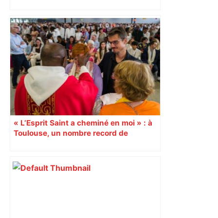
véritable gruyère…
« L’Esprit Saint a cheminé en moi » : à
Toulouse, un nombre record de
confirmations d’adultes À l’occasion de
la Pentecôte, 15 000 personnes, dont
1 000 jeunes et adultes qui ont reçu la
confirmation, se sont rassemblées
dimanche 8 juin, au Parc des
expositions de Toulouse. Un
événement diocésain hors norme. 9
juin Reportage