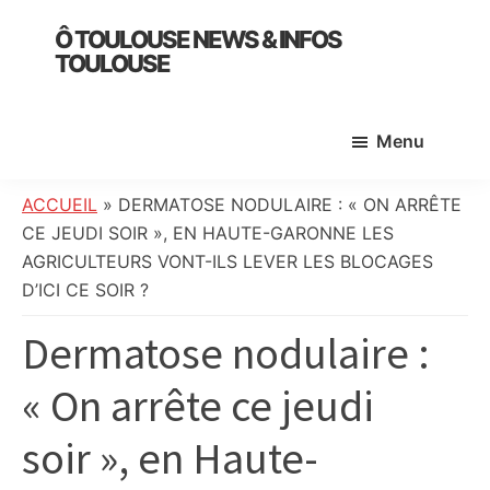
Skip
Skip
Skip
Ô TOULOUSE NEWS & INFOS
to
to
to
TOULOUSE
main
primary
footer
essentiel
content
sidebar
de
Menu
l’actualité
toulousaine
:
ACCUEIL
»
DERMATOSE NODULAIRE : « ON ARRÊTE
info
CE JEUDI SOIR », EN HAUTE-GARONNE LES
locale,
AGRICULTEURS VONT-ILS LEVER LES BLOCAGES
société,
D’ICI CE SOIR ?
culture,
Dermatose nodulaire :
politique,
météo,
« On arrête ce jeudi
faits
divers
soir », en Haute-
et
initiatives