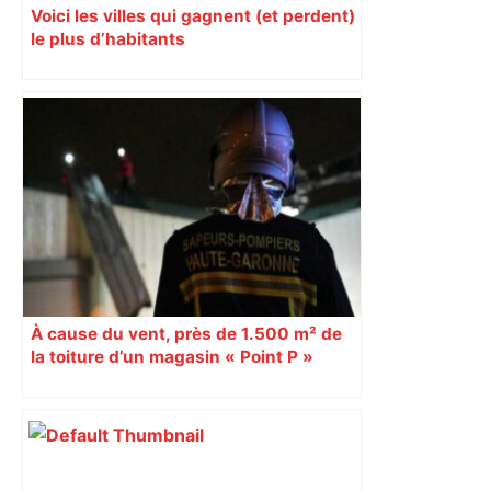
Voici les villes qui gagnent (et perdent)
le plus d’habitants
À cause du vent, près de 1.500 m² de
la toiture d’un magasin « Point P »
s’effondrent à Toulouse