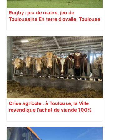
Rugby : jeu de mains, jeu de
Toulousains En terre d’ovalie, Toulouse
est capitale avec son club, le Stade
toulousain, accumulant les titres, mais
revendiquant surtout son art du jeu en
mouvement, vif et spectaculaire.
Décryptage. Série (4 / 10)
Crise agricole : à Toulouse, la Ville
revendique l’achat de viande 100%
Sud-Ouest pour les cantines