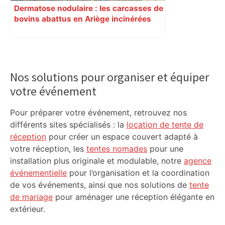
Dermatose nodulaire : les carcasses de
bovins abattus en Ariège incinérées
dans une usine en Normandie à 800
km de là
Primary
Sidebar
Nos solutions pour organiser et équiper
votre événement
Pour préparer votre événement, retrouvez nos
différents sites spécialisés : la
location de tente de
réception
pour créer un espace couvert adapté à
votre réception, les
tentes nomades
pour une
installation plus originale et modulable, notre
agence
événementielle
pour l’organisation et la coordination
de vos événements, ainsi que nos solutions de
tente
de mariage
pour aménager une réception élégante en
extérieur.