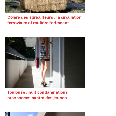
Colère des agriculteurs : la circulation
ferroviaire et routière fortement
perturbée en Haute-Garonne, l’A61
bloquée
Toulouse : huit condamnations
prononcées contre des jeunes
impliqués dans la prostitution
d’adolescentes