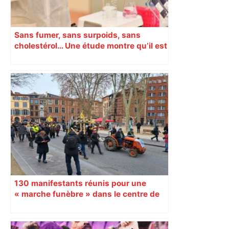
Sans fumer, sans surpoids, sans
cholestérol… Une étude montre qu’il est
possible de gagner jusqu’à 14 ans
d’espérance de vie
130 manifestants réunis pour une
« marche funèbre » dans le centre de
Toulouse