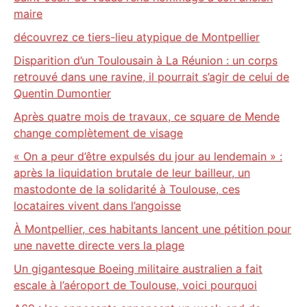
maire
découvrez ce tiers-lieu atypique de Montpellier
Disparition d’un Toulousain à La Réunion : un corps
retrouvé dans une ravine, il pourrait s’agir de celui de
Quentin Dumontier
Après quatre mois de travaux, ce square de Mende
change complètement de visage
« On a peur d’être expulsés du jour au lendemain » :
après la liquidation brutale de leur bailleur, un
mastodonte de la solidarité à Toulouse, ces
locataires vivent dans l’angoisse
À Montpellier, ces habitants lancent une pétition pour
une navette directe vers la plage
Un gigantesque Boeing militaire australien a fait
escale à l’aéroport de Toulouse, voici pourquoi