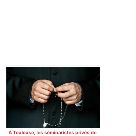
les agriculteurs manifestent malgré les
interdictions
À Toulouse, les séminaristes privés de