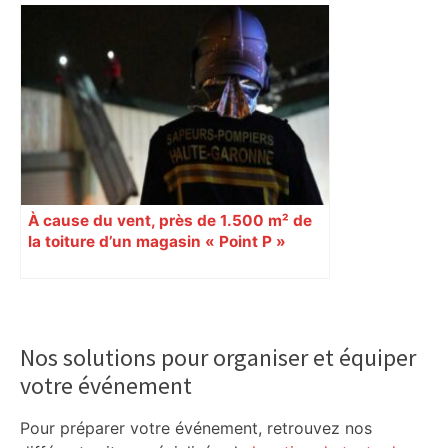
À cause du vent, près de 1.500 m² de
la toiture d’un magasin « Point P »
s’effondrent à Toulouse
Primary
Sidebar
Nos solutions pour organiser et équiper
votre événement
Pour préparer votre événement, retrouvez nos