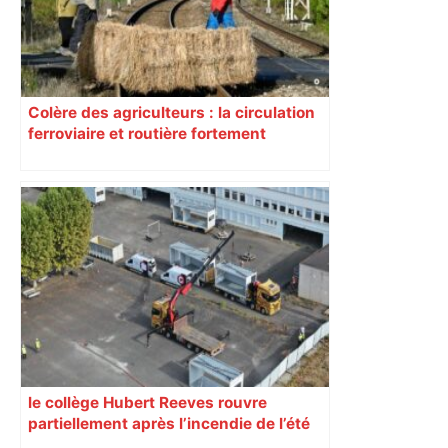
Colère des agriculteurs : la circulation
ferroviaire et routière fortement
perturbée en Haute-Garonne, l’A61
bloquée
le collège Hubert Reeves rouvre
partiellement après l’incendie de l’été