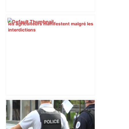
les agriculteurs manifestent malgré les
interdictions
DIRECT. Colère des agriculteurs :
mobilisation agricole à Toulouse ce
samedi, 113 vaches abattues en Ariège
– ladepeche.fr