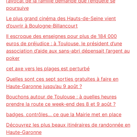
l’avocat de la famille demande que l’enquête se
poursuive
Le plus grand cinéma des Hauts-de-Seine vient
d’ouvrir à Boulogne-Billancourt
Il escroque des enseignes pour plus de 184 000
euros de préjudice : à Toulouse, le président d’une
association d’aide aux sans-abri dépensait l’argent au
poker
cet axe vers les plages est perturbé
Quelles sont ces sept sorties gratuites à faire en
Haute-Garonne jusqu’au 9 août ?
Bouchons autour de Toulouse : à quelles heures
prendre la route ce week-end des 8 et 9 août ?
badges, contrôles… ce que la Mairie met en place
Découvrez les plus beaux itinéraires de randonnée en
Haute-Garonne