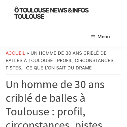
Skip
Skip
Skip
Ô TOULOUSE NEWS & INFOS
to
to
to
TOULOUSE
main
primary
footer
essentiel
content
sidebar
de
Menu
l’actualité
toulousaine
:
ACCUEIL
»
UN HOMME DE 30 ANS CRIBLÉ DE
info
BALLES À TOULOUSE : PROFIL, CIRCONSTANCES,
locale,
PISTES… CE QUE L’ON SAIT DU DRAME
société,
Un homme de 30 ans
culture,
politique,
criblé de balles à
météo,
faits
Toulouse : profil,
divers
et
circonstances, pistes…
initiatives