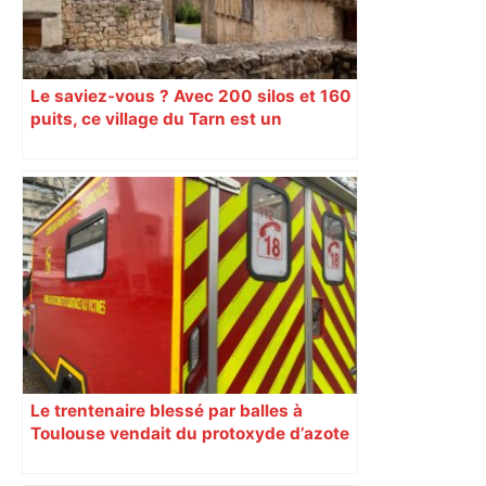
Le saviez-vous ? Avec 200 silos et 160
puits, ce village du Tarn est un
véritable gruyère…
Le trentenaire blessé par balles à
Toulouse vendait du protoxyde d’azote
: les pistes des enquêteurs