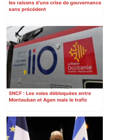
les raisons d’une crise de gouvernance
sans précédent
SNCF : Les voies débloquées entre
Montauban et Agen mais le trafic
toujours perturbé entre Toulouse, Agen
et Auch