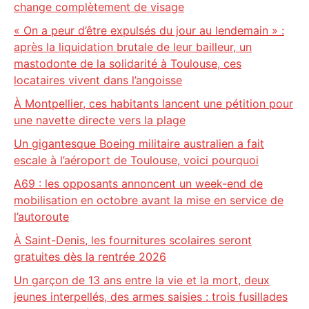
change complètement de visage
« On a peur d’être expulsés du jour au lendemain » :
après la liquidation brutale de leur bailleur, un
mastodonte de la solidarité à Toulouse, ces
locataires vivent dans l’angoisse
À Montpellier, ces habitants lancent une pétition pour
une navette directe vers la plage
Un gigantesque Boeing militaire australien a fait
escale à l’aéroport de Toulouse, voici pourquoi
A69 : les opposants annoncent un week-end de
mobilisation en octobre avant la mise en service de
l’autoroute
À Saint-Denis, les fournitures scolaires seront
gratuites dès la rentrée 2026
Un garçon de 13 ans entre la vie et la mort, deux
jeunes interpellés, des armes saisies : trois fusillades