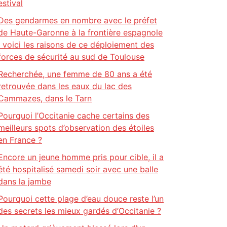
estival
Des gendarmes en nombre avec le préfet
de Haute-Garonne à la frontière espagnole
: voici les raisons de ce déploiement des
forces de sécurité au sud de Toulouse
Recherchée, une femme de 80 ans a été
retrouvée dans les eaux du lac des
Cammazes, dans le Tarn
Pourquoi l’Occitanie cache certains des
meilleurs spots d’observation des étoiles
en France ?
Encore un jeune homme pris pour cible, il a
été hospitalisé samedi soir avec une balle
dans la jambe
Pourquoi cette plage d’eau douce reste l’un
des secrets les mieux gardés d’Occitanie ?