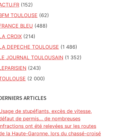
ACTU.FR
(152)
BFM TOULOUSE
(62)
FRANCE BLEU
(488)
LA CROIX
(214)
LA DEPECHE TOULOUSE
(1 486)
LE JOURNAL TOULOUSAIN
(1 352)
LEPARISIEN
(243)
TOULOUSE
(2 000)
DERNIERS ARTICLES
Usage de stupéfiants, excès de vitesse,
défaut de permis… de nombreuses
infractions ont été relevées sur les routes
de la Haute-Garonne, lors du chassé-croisé