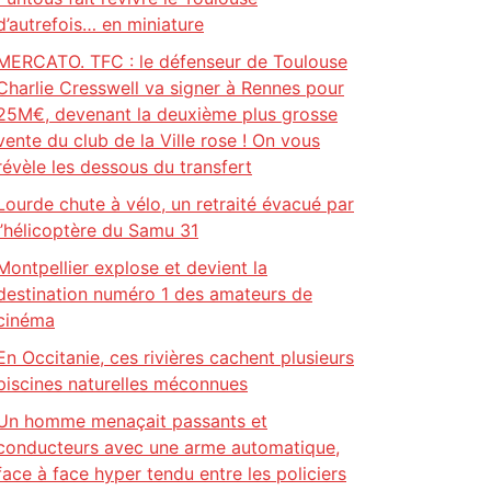
d’autrefois… en miniature
MERCATO. TFC : le défenseur de Toulouse
Charlie Cresswell va signer à Rennes pour
25M€, devenant la deuxième plus grosse
vente du club de la Ville rose ! On vous
révèle les dessous du transfert
Lourde chute à vélo, un retraité évacué par
l’hélicoptère du Samu 31
Montpellier explose et devient la
destination numéro 1 des amateurs de
cinéma
En Occitanie, ces rivières cachent plusieurs
piscines naturelles méconnues
Un homme menaçait passants et
conducteurs avec une arme automatique,
face à face hyper tendu entre les policiers