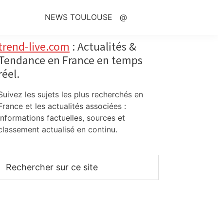
NEWS TOULOUSE
@
Primary
trend-live.com
: Actualités &
Tendance en France en temps
Sidebar
réel.
Suivez les sujets les plus recherchés en
France et les actualités associées :
informations factuelles, sources et
classement actualisé en continu.
Rechercher
sur
ce
site