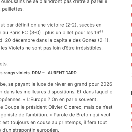
Toulousains ne se plaindront pas d’être à pareille
paillettes.
ut par définition une victoire (2-2), succès en
es
au Paris FC (3-0) ; plus un billet pour les 16
di 20 décembre dans la capitale des Gones (2-1).
s Violets ne sont pas loin d’être irrésistibles.
s rangs violets.
DDM – LAURENT DARD
rombe, se payant le luxe de rêver en grand pour 2026
r dans les meilleures dispositions. Et dans laquelle
uropéennes. « L’Europe ? On en parle souvent,
e Coupe le président Olivier Cloarec, mais ce n’est
agoniste de l’ambition. » Parole de Breton qui veut
TFC est toujours en couse au printemps, il fera tout
e d’un strapontin européen.