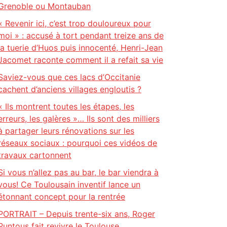
Grenoble ou Montauban
« Revenir ici, c’est trop douloureux pour
moi » : accusé à tort pendant treize ans de
la tuerie d’Huos puis innocenté, Henri-Jean
Jacomet raconte comment il a refait sa vie
Saviez-vous que ces lacs d’Occitanie
cachent d’anciens villages engloutis ?
« Ils montrent toutes les étapes, les
erreurs, les galères »… Ils sont des milliers
à partager leurs rénovations sur les
réseaux sociaux : pourquoi ces vidéos de
travaux cartonnent
Si vous n’allez pas au bar, le bar viendra à
vous! Ce Toulousain inventif lance un
étonnant concept pour la rentrée
PORTRAIT – Depuis trente-six ans, Roger
Puntous fait revivre le Toulouse