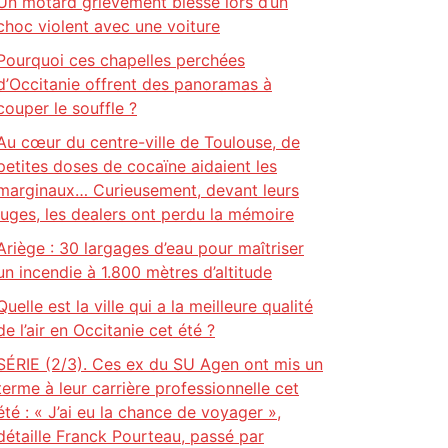
Un motard grièvement blessé lors d’un
choc violent avec une voiture
Pourquoi ces chapelles perchées
d’Occitanie offrent des panoramas à
couper le souffle ?
Au cœur du centre-ville de Toulouse, de
petites doses de cocaïne aidaient les
marginaux… Curieusement, devant leurs
juges, les dealers ont perdu la mémoire
Ariège : 30 largages d’eau pour maîtriser
un incendie à 1.800 mètres d’altitude
Quelle est la ville qui a la meilleure qualité
de l’air en Occitanie cet été ?
SÉRIE (2/3). Ces ex du SU Agen ont mis un
terme à leur carrière professionnelle cet
été : « J’ai eu la chance de voyager »,
détaille Franck Pourteau, passé par