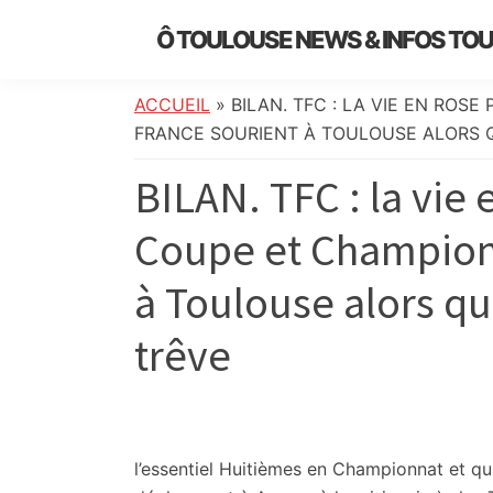
Skip
Skip
Skip
Skip
Ô TOULOUSE NEWS & INFOS TO
to
to
to
to
essentiel
primary
main
primary
footer
de
navigation
content
sidebar
ACCUEIL
»
BILAN. TFC : LA VIE EN ROS
l’actualité
FRANCE SOURIENT À TOULOUSE ALORS Q
toulousaine
BILAN. TFC : la vie 
:
info
Coupe et Championn
locale,
société,
à Toulouse alors qu
culture,
politique,
trêve
météo,
faits
divers
et
initiatives
l’essentiel
Huitièmes en Championnat et quali