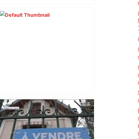
du nouvel accueil du musée des
Augustins
Top 14: comment Perpignan a une
nouvelle fois fait tomber Toulouse? –
RMC Sport