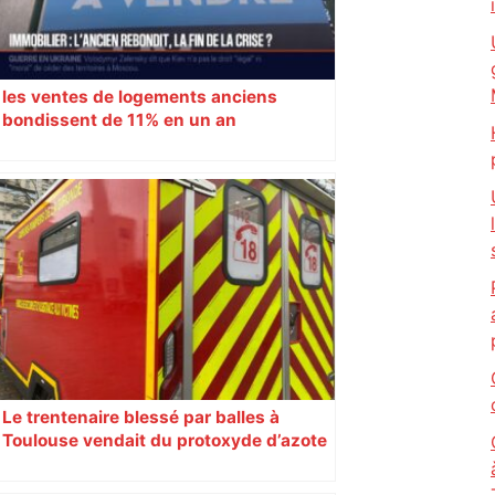
les ventes de logements anciens
bondissent de 11% en un an
Le trentenaire blessé par balles à
Toulouse vendait du protoxyde d’azote
: les pistes des enquêteurs