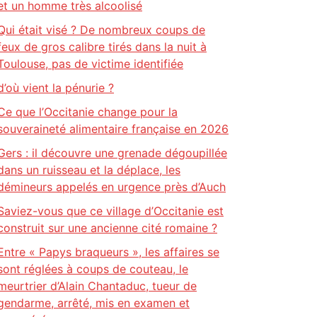
et un homme très alcoolisé
Qui était visé ? De nombreux coups de
feux de gros calibre tirés dans la nuit à
Toulouse, pas de victime identifiée
d’où vient la pénurie ?
Ce que l’Occitanie change pour la
souveraineté alimentaire française en 2026
Gers : il découvre une grenade dégoupillée
dans un ruisseau et la déplace, les
démineurs appelés en urgence près d’Auch
Saviez-vous que ce village d’Occitanie est
construit sur une ancienne cité romaine ?
Entre « Papys braqueurs », les affaires se
sont réglées à coups de couteau, le
meurtrier d’Alain Chantaduc, tueur de
gendarme, arrêté, mis en examen et