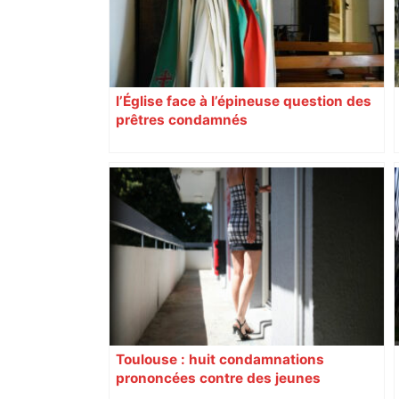
l’Église face à l’épineuse question des
prêtres condamnés
Toulouse : huit condamnations
prononcées contre des jeunes
impliqués dans la prostitution