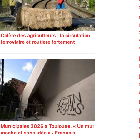
Colère des agriculteurs : la circulation
ferroviaire et routière fortement
perturbée en Haute-Garonne, l’A61
bloquée
Municipales 2026 à Toulouse. « Un mur
moche et sans idée » : François
Piquemal (LFI), un détracteur de plus