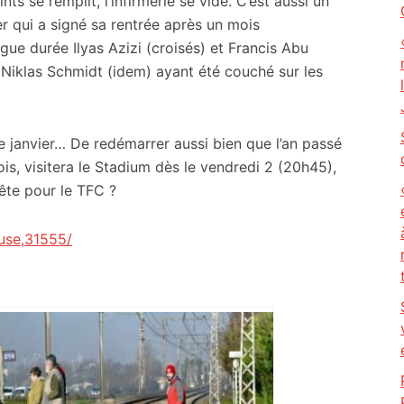
nts se remplit, l’infirmerie se vide. C’est aussi un
r qui a signé sa rentrée après un mois
ongue durée Ilyas Azizi (croisés) et Francis Abu
, Niklas Schmidt (idem) ayant été couché sur les
 janvier… De redémarrer aussi bien que l’an passé
fois, visitera le Stadium dès le vendredi 2 (20h45),
tête pour le TFC ?
use,31555/