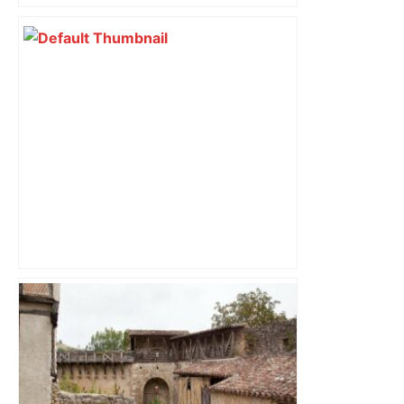
Direct. Top 14 – Perpignan – Toulouse :
l’Usap peut-elle faire chuter le
champion toulousain ? – Rugbyrama