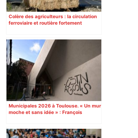
Colère des agriculteurs : la circulation
ferroviaire et routière fortement
perturbée en Haute-Garonne, l’A61
bloquée
Municipales 2026 à Toulouse. « Un mur
moche et sans idée » : François
Piquemal (LFI), un détracteur de plus
du nouvel accueil du musée des
Augustins