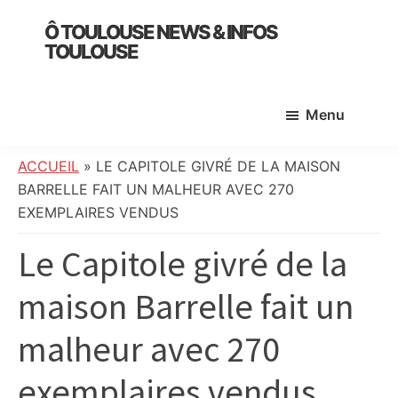
Skip
Skip
Skip
Ô TOULOUSE NEWS & INFOS
to
to
to
TOULOUSE
main
primary
footer
essentiel
content
sidebar
de
Menu
l’actualité
toulousaine
:
ACCUEIL
»
LE CAPITOLE GIVRÉ DE LA MAISON
info
BARRELLE FAIT UN MALHEUR AVEC 270
locale,
EXEMPLAIRES VENDUS
société,
Le Capitole givré de la
culture,
politique,
maison Barrelle fait un
météo,
faits
malheur avec 270
divers
et
exemplaires vendus
initiatives