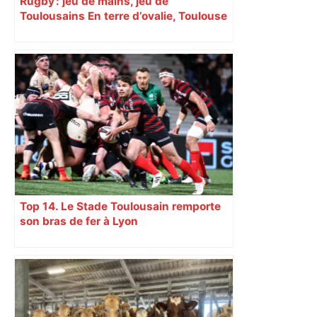
Rugby : jeu de mains, jeu de
Toulousains En terre d’ovalie, Toulouse
est capitale avec son club, le Stade
toulousain, accumulant les titres, mais
revendiquant surtout son art du jeu en
mouvement, vif et spectaculaire.
Décryptage. Série (4 / 10)
Top 14. Le Stade Toulousain remporte
son bras de fer à Lyon