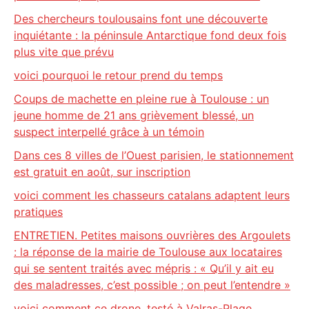
Des chercheurs toulousains font une découverte
inquiétante : la péninsule Antarctique fond deux fois
plus vite que prévu
voici pourquoi le retour prend du temps
Coups de machette en pleine rue à Toulouse : un
jeune homme de 21 ans grièvement blessé, un
suspect interpellé grâce à un témoin
Dans ces 8 villes de l’Ouest parisien, le stationnement
est gratuit en août, sur inscription
voici comment les chasseurs catalans adaptent leurs
pratiques
ENTRETIEN. Petites maisons ouvrières des Argoulets
: la réponse de la mairie de Toulouse aux locataires
qui se sentent traités avec mépris : « Qu’il y ait eu
des maladresses, c’est possible ; on peut l’entendre »
voici comment ce drone, testé à Valras-Plage,