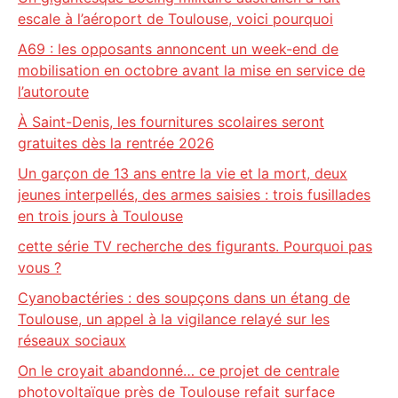
escale à l’aéroport de Toulouse, voici pourquoi
A69 : les opposants annoncent un week-end de
mobilisation en octobre avant la mise en service de
l’autoroute
À Saint-Denis, les fournitures scolaires seront
gratuites dès la rentrée 2026
Un garçon de 13 ans entre la vie et la mort, deux
jeunes interpellés, des armes saisies : trois fusillades
en trois jours à Toulouse
cette série TV recherche des figurants. Pourquoi pas
vous ?
Cyanobactéries : des soupçons dans un étang de
Toulouse, un appel à la vigilance relayé sur les
réseaux sociaux
On le croyait abandonné… ce projet de centrale
photovoltaïque près de Toulouse refait surface