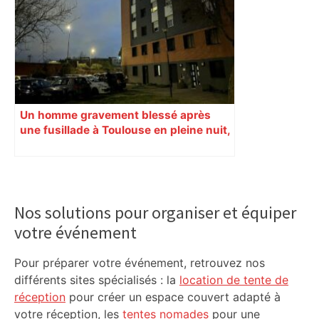
Un homme gravement blessé après
une fusillade à Toulouse en pleine nuit,
une voiture en fuite
Primary
Sidebar
Nos solutions pour organiser et équiper
votre événement
Pour préparer votre événement, retrouvez nos
différents sites spécialisés : la
location de tente de
réception
pour créer un espace couvert adapté à
votre réception, les
tentes nomades
pour une