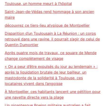
Toulouse, un homme meurt à l’hôpital
Saint-Jean-de-Védas rend hommage à son ancien
maire
découvrez ce tiers-lieu atypique de Montpellier
Disparition d’un Toulousain à La Réunion : un corps
retrouvé dans une ravine, il pourrait s’agir de celui de
Quentin Dumontier
Après quatre mois de travaux, ce square de Mende
change complètement de visage
« On a peur d’être expulsés du jour au lendemain » :
après la liquidation brutale de leur bailleur, un
mastodonte de la solidarité à Toulouse, ces
locataires vivent dans l’angoisse
À Montpellier, ces habitants lancent une pétition pour
une navette directe vers la plage
Un gigantesque Boeing militaire australien a fait