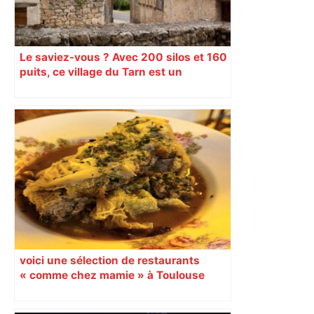
Le saviez-vous ? Avec 200 silos et 160
puits, ce village du Tarn est un
véritable gruyère…
voici une sélection de restaurants
« comme chez mamie » à Toulouse