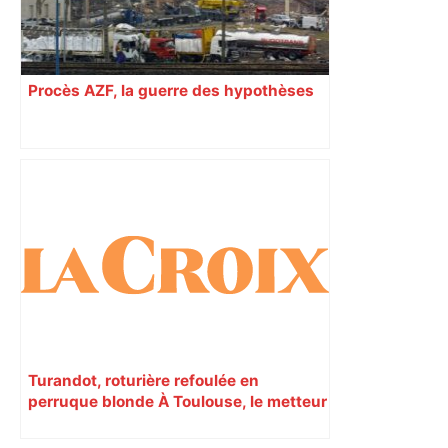
Procès AZF, la guerre des hypothèses
Turandot, roturière refoulée en
perruque blonde À Toulouse, le metteur
en scène Calixto Bieito plonge l’opéra
de Puccini dans l’enfer d’une usine