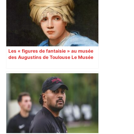
Toulouse et quitte la dernière place –
lanouvellerepublique.fr
Les « figures de fantaisie » au musée
des Augustins de Toulouse Le Musée
des Augustins expose ces portraits
ambigus, véritables laboratoires du
peintre.