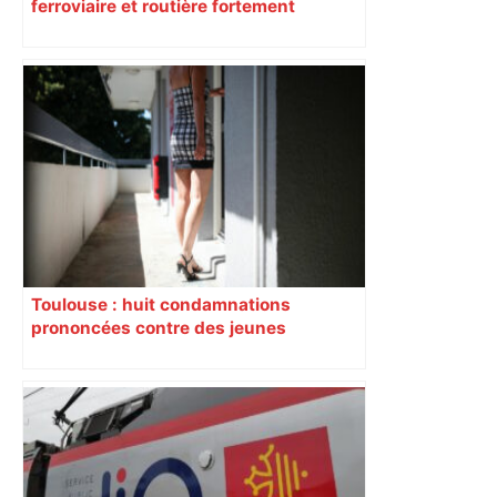
ferroviaire et routière fortement
perturbée en Haute-Garonne, l’A61
bloquée
Toulouse : huit condamnations
prononcées contre des jeunes
impliqués dans la prostitution
d’adolescentes