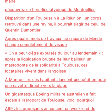
maire
découvrez ce tiers-lieu atypique de Montpellier
Disparition d’un Toulousain à La Réunion : un corps
retrouvé dans une ravine, il pourrait s’agir de celui de
Quentin Dumontier
Après quatre mois de travaux, ce square de Mende
change complètement de visage
« On a peur d’être expulsés du jour au lendemain » :
après la liquidation brutale de leur bailleur, un
mastodonte de la solidarité à Toulouse, ces
locataires vivent dans l’angoisse
À Montpellier, ces habitants lancent une pétition pour
une navette directe vers la plage
Un gigantesque Boeing militaire australien a fait
escale à l’aéroport de Toulouse, voici pourquoi
A69 : les opposants annoncent un week-end de