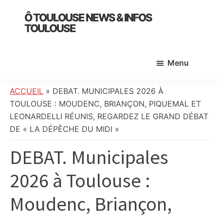
Skip
Skip
Skip
Ô TOULOUSE NEWS & INFOS
to
to
to
TOULOUSE
main
primary
footer
essentiel
content
sidebar
de
Menu
l’actualité
toulousaine
:
ACCUEIL
»
DEBAT. MUNICIPALES 2026 À
info
TOULOUSE : MOUDENC, BRIANÇON, PIQUEMAL ET
locale,
LEONARDELLI RÉUNIS, REGARDEZ LE GRAND DÉBAT
société,
DE « LA DÉPÊCHE DU MIDI »
culture,
DEBAT. Municipales
politique,
météo,
2026 à Toulouse :
faits
divers
Moudenc, Briançon,
et
initiatives