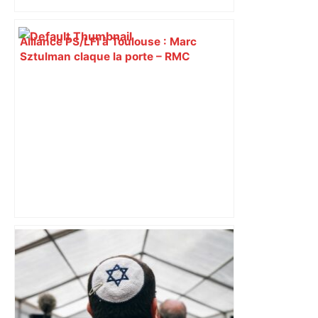
Alliance PS/LFI à Toulouse : Marc
Sztulman claque la porte – RMC
Après la fusion avec la liste PS
Toulouse, le candidat LFI salue "une
dynamique qui nous oblige à la
responsabilité" – Franceinfo