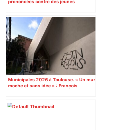
prononcées contre des jeunes
impliqués dans la prostitution
d’adolescentes
Municipales 2026 à Toulouse. « Un mur
moche et sans idée » : François
Piquemal (LFI), un détracteur de plus
du nouvel accueil du musée des
Augustins