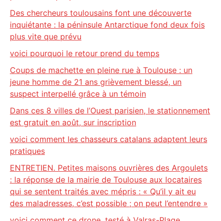
Des chercheurs toulousains font une découverte
inquiétante : la péninsule Antarctique fond deux fois
plus vite que prévu
voici pourquoi le retour prend du temps
Coups de machette en pleine rue à Toulouse : un
jeune homme de 21 ans grièvement blessé, un
suspect interpellé grâce à un témoin
Dans ces 8 villes de l’Ouest parisien, le stationnement
est gratuit en août, sur inscription
voici comment les chasseurs catalans adaptent leurs
pratiques
ENTRETIEN. Petites maisons ouvrières des Argoulets
: la réponse de la mairie de Toulouse aux locataires
qui se sentent traités avec mépris : « Qu’il y ait eu
des maladresses, c’est possible ; on peut l’entendre »
voici comment ce drone, testé à Valras-Plage,