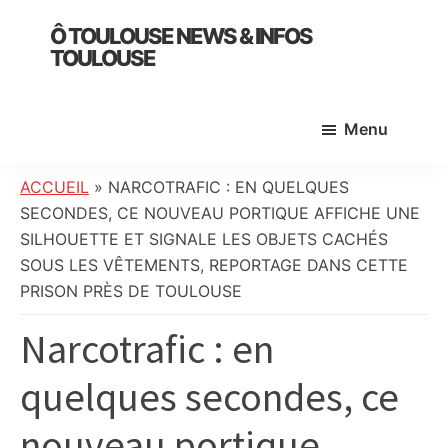
Skip
Skip
Skip
Ô TOULOUSE NEWS & INFOS
to
to
to
TOULOUSE
main
primary
footer
essentiel
content
sidebar
de
Menu
l’actualité
toulousaine
:
ACCUEIL
»
NARCOTRAFIC : EN QUELQUES
info
SECONDES, CE NOUVEAU PORTIQUE AFFICHE UNE
locale,
SILHOUETTE ET SIGNALE LES OBJETS CACHÉS
société,
SOUS LES VÊTEMENTS, REPORTAGE DANS CETTE
culture,
PRISON PRÈS DE TOULOUSE
politique,
Narcotrafic : en
météo,
faits
quelques secondes, ce
divers
et
nouveau portique
initiatives