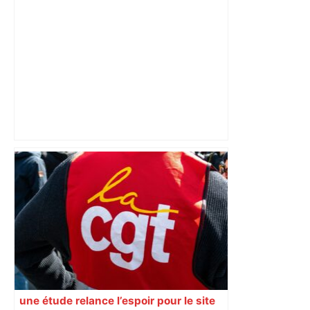
au sud de Toulouse – ladepeche.fr
Capilla en bleu ciel pour combien de
temps encore ? Toulouse et l'UBB aux
aguets – Rugbynistere
une étude relance l’espoir pour le site