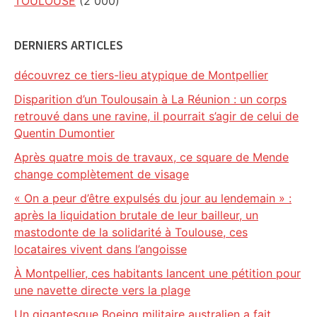
TOULOUSE
(2 000)
DERNIERS ARTICLES
découvrez ce tiers-lieu atypique de Montpellier
Disparition d’un Toulousain à La Réunion : un corps
retrouvé dans une ravine, il pourrait s’agir de celui de
Quentin Dumontier
Après quatre mois de travaux, ce square de Mende
change complètement de visage
« On a peur d’être expulsés du jour au lendemain » :
après la liquidation brutale de leur bailleur, un
mastodonte de la solidarité à Toulouse, ces
locataires vivent dans l’angoisse
À Montpellier, ces habitants lancent une pétition pour
une navette directe vers la plage
Un gigantesque Boeing militaire australien a fait