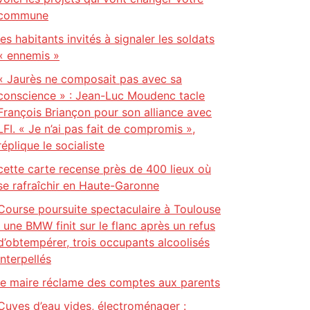
commune
les habitants invités à signaler les soldats
« ennemis »
« Jaurès ne composait pas avec sa
conscience » : Jean-Luc Moudenc tacle
François Briançon pour son alliance avec
LFI. « Je n’ai pas fait de compromis »,
réplique le socialiste
cette carte recense près de 400 lieux où
se rafraîchir en Haute-Garonne
Course poursuite spectaculaire à Toulouse
: une BMW finit sur le flanc après un refus
d’obtempérer, trois occupants alcoolisés
interpellés
le maire réclame des comptes aux parents
Cuves d’eau vides, électroménager :