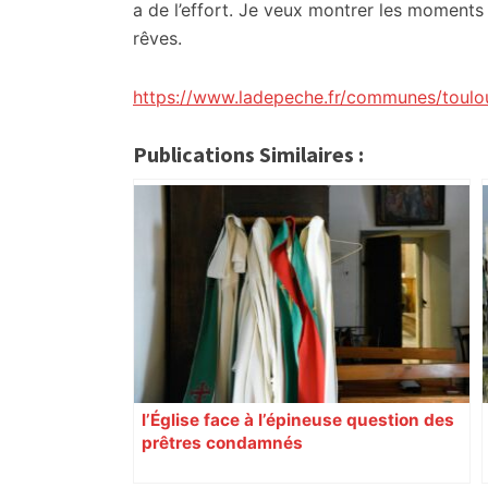
a de l’effort. Je veux montrer les moments d
rêves.
https://www.ladepeche.fr/communes/toulo
Publications Similaires :
l’Église face à l’épineuse question des
prêtres condamnés