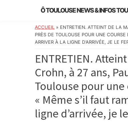
Skip
Skip
Skip
Skip
Ô TOULOUSE NEWS & INFOS TO
to
to
to
to
essentiel
primary
main
primary
footer
de
navigation
content
sidebar
ACCUEIL
»
ENTRETIEN. ATTEINT DE LA M
l’actualité
PRÈS DE TOULOUSE POUR UNE COURSE I
toulousaine
ARRIVER À LA LIGNE D’ARRIVÉE, JE LE FER
:
ENTRETIEN. Atteint
info
locale,
Crohn, à 27 ans, Pa
société,
culture,
Toulouse pour une 
politique,
météo,
« Même s’il faut ram
faits
divers
ligne d’arrivée, je le
et
initiatives