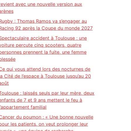
revient avec une nouvelle version aux
arènes
Rugby : Thomas Ramos va s’engager au
Racing 92 après la Coupe du monde 2027
Spectaculaire accident à Toulouse : une
voiture percute cinq scooters, quatre
personnes prennent la fuite, une femme
blessée
Ce qui vous attend lors des nocturnes de
la Cité de l’espace à Toulouse jusqu’au 20
août
Toulouse : laissés seuls par leur mère, deux
enfants de 7 et 9 ans mettent le feu à
l’appartement familial
Cancer du poumon : « Une bonne nouvelle
pour les patients, on veut prolonger leur