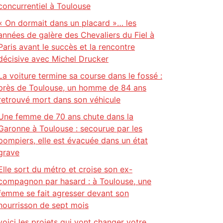
concurrentiel à Toulouse
« On dormait dans un placard »… les
années de galère des Chevaliers du Fiel à
Paris avant le succès et la rencontre
décisive avec Michel Drucker
La voiture termine sa course dans le fossé :
près de Toulouse, un homme de 84 ans
retrouvé mort dans son véhicule
Une femme de 70 ans chute dans la
Garonne à Toulouse : secourue par les
pompiers, elle est évacuée dans un état
grave
Elle sort du métro et croise son ex-
compagnon par hasard : à Toulouse, une
femme se fait agresser devant son
nourrisson de sept mois
voici les projets qui vont changer votre