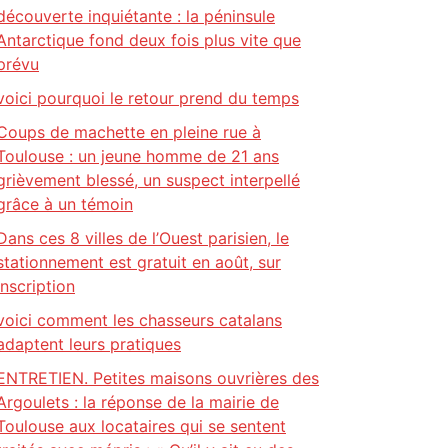
découverte inquiétante : la péninsule
Antarctique fond deux fois plus vite que
prévu
voici pourquoi le retour prend du temps
Coups de machette en pleine rue à
Toulouse : un jeune homme de 21 ans
grièvement blessé, un suspect interpellé
grâce à un témoin
Dans ces 8 villes de l’Ouest parisien, le
stationnement est gratuit en août, sur
inscription
voici comment les chasseurs catalans
adaptent leurs pratiques
ENTRETIEN. Petites maisons ouvrières des
Argoulets : la réponse de la mairie de
Toulouse aux locataires qui se sentent