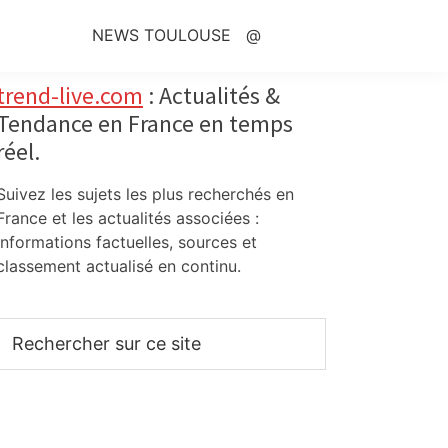
NEWS TOULOUSE
@
Primary
trend-live.com
: Actualités &
Tendance en France en temps
Sidebar
réel.
Suivez les sujets les plus recherchés en
France et les actualités associées :
informations factuelles, sources et
classement actualisé en continu.
Rechercher
sur
ce
site