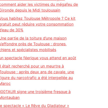
comment aider les victimes du mégafeu de
Gironde depuis le Midi toulousain
Vous habitez Toulouse Métropole ? Ce kit
gratuit peut réduire votre consommation
d’eau de 30%
Une partie de la toiture d’une maison
s’effondre près de Toulouse : drones,
chiens et spécialistes mobilisés
un spectacle féerique vous attend en août
Il était recherché pour un meurtre à
Toulouse : après deux ans de cavale, une
figure du narcotrafic a été interpellée au
Maroc
100TAUR signe une troisième fresque à
Montauban
le spectacle « Le Rêve du Gladiateur »