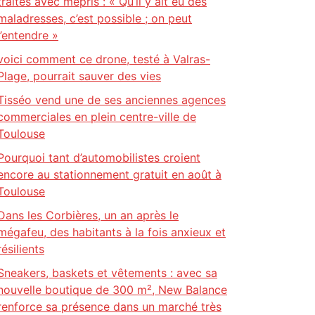
traités avec mépris : « Qu’il y ait eu des
maladresses, c’est possible ; on peut
l’entendre »
voici comment ce drone, testé à Valras-
Plage, pourrait sauver des vies
Tisséo vend une de ses anciennes agences
commerciales en plein centre-ville de
Toulouse
Pourquoi tant d’automobilistes croient
encore au stationnement gratuit en août à
Toulouse
Dans les Corbières, un an après le
mégafeu, des habitants à la fois anxieux et
résilients
Sneakers, baskets et vêtements : avec sa
nouvelle boutique de 300 m², New Balance
renforce sa présence dans un marché très