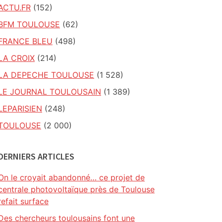
ACTU.FR
(152)
BFM TOULOUSE
(62)
FRANCE BLEU
(498)
LA CROIX
(214)
LA DEPECHE TOULOUSE
(1 528)
LE JOURNAL TOULOUSAIN
(1 389)
LEPARISIEN
(248)
TOULOUSE
(2 000)
DERNIERS ARTICLES
On le croyait abandonné… ce projet de
centrale photovoltaïque près de Toulouse
refait surface
Des chercheurs toulousains font une