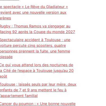
le spectacle « Le Rêve du Gladiateur »
revient avec une nouvelle version aux
arènes
Rugby : Thomas Ramos va s’engager au
Racing 92 après la Coupe du monde 2027
Spectaculaire accident à Toulouse : une
voiture percute cinq scooters, quatre
personnes prennent la fuite, une femme
blessée
Ce qui vous attend lors des nocturnes de
la Cité de l’espace à Toulouse jusqu’au 20
août
Toulouse : laissés seuls par leur mère, deux
enfants de 7 et 9 ans mettent le feu à
l’appartement familial
Cancer du poumon : « Une bonne nouvelle