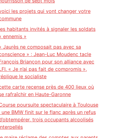
nourrisson de sept mois
voici les projets qui vont changer votre
commune
les habitants invités à signaler les soldats
« ennemis »
« Jaurès ne composait pas avec sa
conscience » : Jean-Luc Moudenc tacle
François Briançon pour son alliance avec
LFI. « Je n’ai pas fait de compromis »,
réplique le socialiste
cette carte recense près de 400 lieux où
se rafraîchir en Haute-Garonne
Course poursuite spectaculaire à Toulouse
: une BMW finit sur le flanc après un refus
d’obtempérer, trois occupants alcoolisés
interpellés
le maire réclame des comptes aux parents