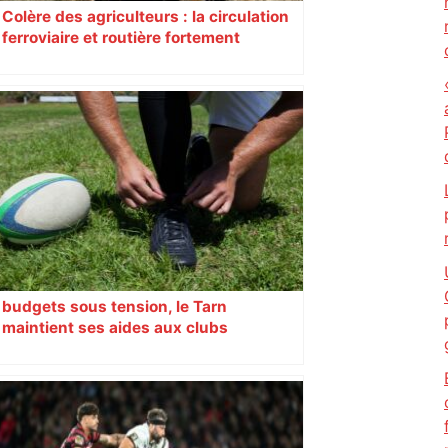
Colère des agriculteurs : la circulation
ferroviaire et routière fortement
perturbée en Haute-Garonne, l’A61
bloquée
budgets sous tension, le Tarn
maintient ses aides aux clubs