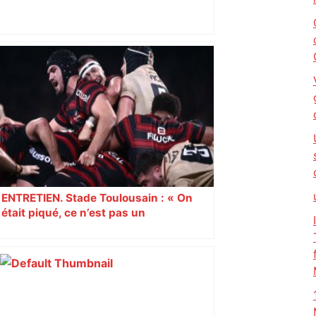
Top 14 : à quelle heure et sur quelle
chaîne regarder le match Toulouse –
Montpellier ? – Le Parisien
ENTRETIEN. Stade Toulousain : « On
était piqué, ce n’est pas un
mensonge » Clément Vergé revient sur
la semaine délicate de Toulouse