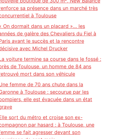
nouvelle boutique de 300 m², New Balance
renforce sa présence dans un marché très
concurrentiel à Toulouse
« On dormait dans un placard »… les
années de galère des Chevaliers du Fiel à
Paris avant le succès et la rencontre
décisive avec Michel Drucker
La voiture termine sa course dans le fossé :
près de Toulouse, un homme de 84 ans
retrouvé mort dans son véhicule
Une femme de 70 ans chute dans la
Garonne à Toulouse : secourue par les
pompiers, elle est évacuée dans un état
grave
Elle sort du métro et croise son ex-
compagnon par hasard : à Toulouse, une
femme se fait agresser devant son