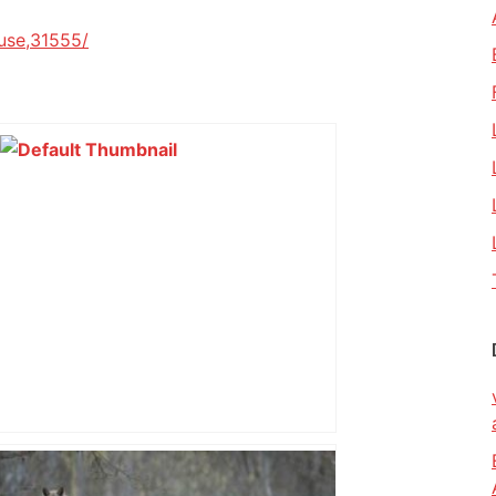
use,31555/
DIRECT. Toulouse – Montpellier : suivez