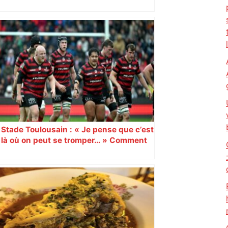
juin 2026
Stade Toulousain : « Je pense que c’est
là où on peut se tromper… » Comment
le staff gère le cas Antoine Dupont et la
délicate gestion de l’effectif à
l’approche de la fin du Top 14 ?