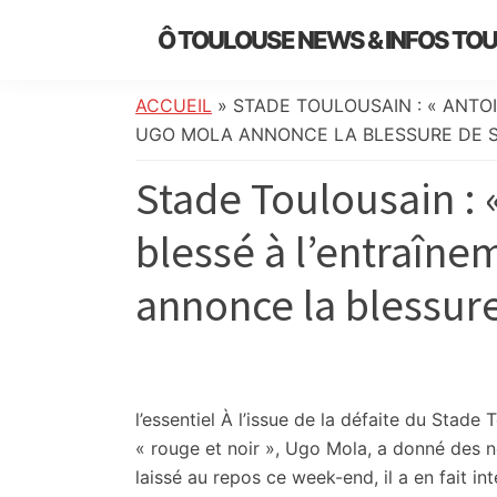
Skip
Skip
Skip
Skip
Ô TOULOUSE NEWS & INFOS TO
to
to
to
to
essentiel
primary
main
primary
footer
de
navigation
content
sidebar
ACCUEIL
»
STADE TOULOUSAIN : « ANTOI
l’actualité
UGO MOLA ANNONCE LA BLESSURE DE S
toulousaine
Stade Toulousain : 
:
info
blessé à l’entraîne
locale,
société,
annonce la blessure
culture,
politique,
météo,
faits
divers
l’essentiel
À l’issue de la défaite du Stade 
et
« rouge et noir », Ugo Mola, a donné des n
initiatives
laissé au repos ce week-end, il a en fait int