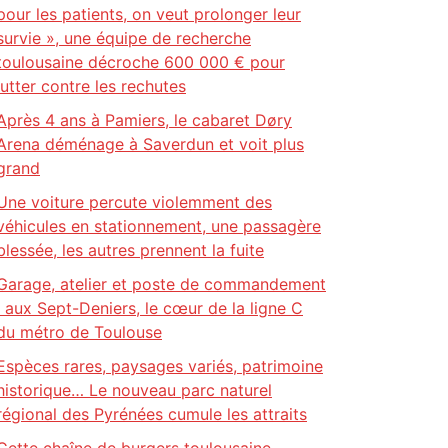
pour les patients, on veut prolonger leur
survie », une équipe de recherche
toulousaine décroche 600 000 € pour
lutter contre les rechutes
Après 4 ans à Pamiers, le cabaret Døry
Arena déménage à Saverdun et voit plus
grand
Une voiture percute violemment des
véhicules en stationnement, une passagère
blessée, les autres prennent la fuite
Garage, atelier et poste de commandement
: aux Sept-Deniers, le cœur de la ligne C
du métro de Toulouse
Espèces rares, paysages variés, patrimoine
historique… Le nouveau parc naturel
régional des Pyrénées cumule les attraits