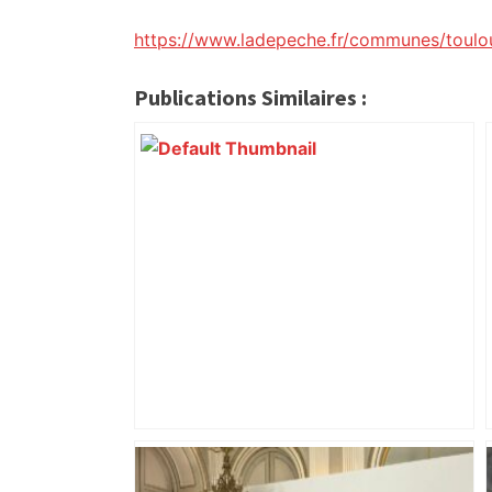
citoyennes
https://www.ladepeche.fr/communes/toulo
Publications Similaires :
Toulouse. Un incendie se déclare dans