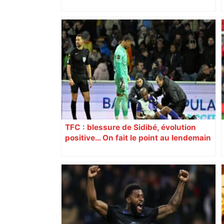
Zélande confinée… Le récap’ du 17 août
TFC : blessure de Sidibé, évolution
positive… On fait le point au lendemain
du fait de jeu dont a été victime le
défenseur toulousain