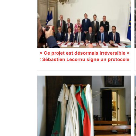
un bâtiment désaffecté : une
cinquantaine de migrants évacuée –
Actu.fr
« Ce projet est désormais irréversible »
: Sébastien Lecornu signe un protocole
pour sacraliser la LGV Toulouse-
Bordeaux