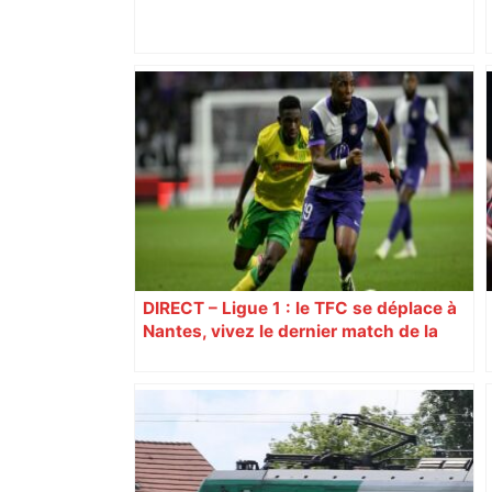
Histoire. Le commerce dans
l'hypercentre de Toulouse, du Moyen-
Âge à la Révolution – Actu.fr
DIRECT – Ligue 1 : le TFC se déplace à
Nantes, vivez le dernier match de la
saison avec ICI Occitanie