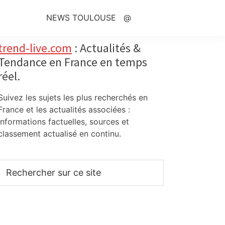
NEWS TOULOUSE
@
Primary
trend-live.com
: Actualités &
Tendance en France en temps
Sidebar
réel.
Suivez les sujets les plus recherchés en
France et les actualités associées :
informations factuelles, sources et
classement actualisé en continu.
Rechercher
sur
ce
site