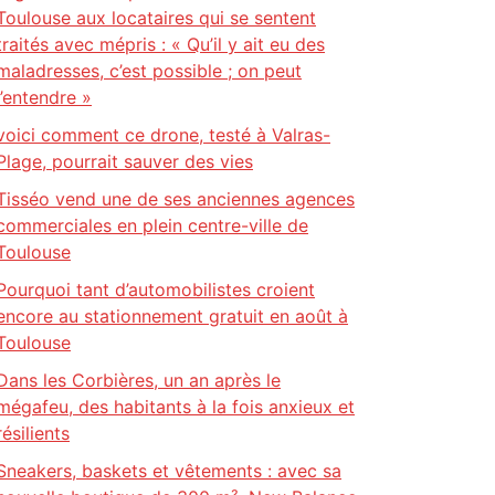
Toulouse aux locataires qui se sentent
traités avec mépris : « Qu’il y ait eu des
maladresses, c’est possible ; on peut
l’entendre »
voici comment ce drone, testé à Valras-
Plage, pourrait sauver des vies
Tisséo vend une de ses anciennes agences
commerciales en plein centre-ville de
Toulouse
Pourquoi tant d’automobilistes croient
encore au stationnement gratuit en août à
Toulouse
Dans les Corbières, un an après le
mégafeu, des habitants à la fois anxieux et
résilients
Sneakers, baskets et vêtements : avec sa