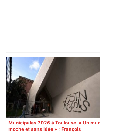
Après la fusion avec la liste PS
Toulouse, le candidat LFI salue "une
dynamique qui nous oblige à la
responsabilité" – Franceinfo
Municipales 2026 à Toulouse. « Un mur
moche et sans idée » : François
Piquemal (LFI), un détracteur de plus