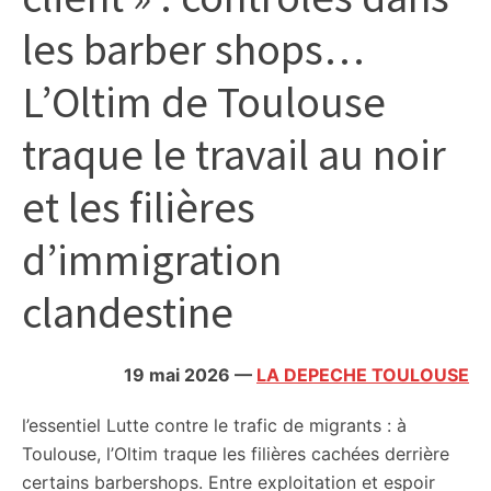
citoyennes
les barber shops…
L’Oltim de Toulouse
traque le travail au noir
et les filières
d’immigration
clandestine
19 mai 2026
—
LA DEPECHE TOULOUSE
l’essentiel
Lutte contre le trafic de migrants : à
Toulouse, l’Oltim traque les filières cachées derrière
certains barbershops. Entre exploitation et espoir