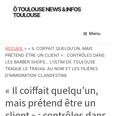
Skip
Skip
Skip
Ô TOULOUSE NEWS & INFOS
to
to
to
TOULOUSE
main
primary
footer
essentiel
content
sidebar
de
Menu
l’actualité
toulousaine
:
ACCUEIL
»
« IL COIFFAIT QUELQU’UN, MAIS
info
PRÉTEND ÊTRE UN CLIENT » : CONTRÔLES DANS
locale,
LES BARBER SHOPS… L’OLTIM DE TOULOUSE
société,
TRAQUE LE TRAVAIL AU NOIR ET LES FILIÈRES
culture,
D’IMMIGRATION CLANDESTINE
politique,
« Il coiffait quelqu’un,
météo,
faits
mais prétend être un
divers
et
client » : contrôles dans
initiatives