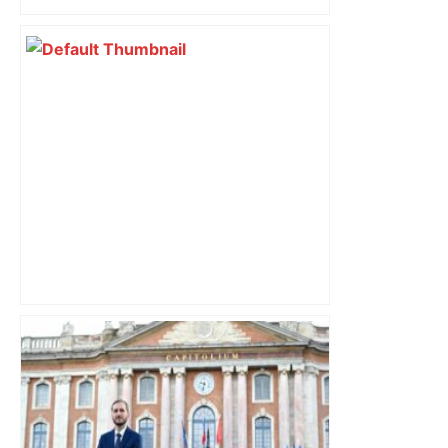
du nouvel accueil du musée des
Augustins
Alliance PS/LFI à Toulouse : Marc
Sztulman claque la porte – RMC