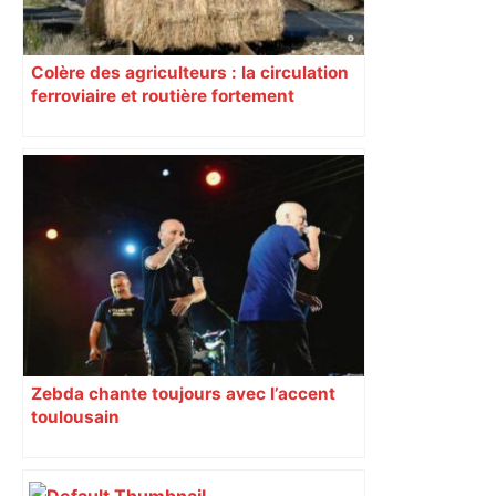
Colère des agriculteurs : la circulation
ferroviaire et routière fortement
perturbée en Haute-Garonne, l’A61
bloquée
Zebda chante toujours avec l’accent
toulousain