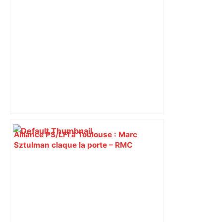
Alliance PS/LFI à Toulouse : Marc
Sztulman claque la porte – RMC