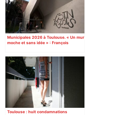
Municipales 2026 à Toulouse. « Un mur
moche et sans idée » : François
Piquemal (LFI), un détracteur de plus
du nouvel accueil du musée des
Augustins
Toulouse : huit condamnations