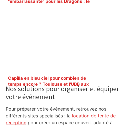
"embarrassante" pour les Dragons : le
week-end cauchemar des clubs
français – Rugbyrama
Primary
Capilla en bleu ciel pour combien de
Sidebar
temps encore ? Toulouse et l'UBB aux
Nos solutions pour organiser et équiper
aguets – Rugbynistere
votre événement
Pour préparer votre événement, retrouvez nos
différents sites spécialisés : la
location de tente de
réception
pour créer un espace couvert adapté à