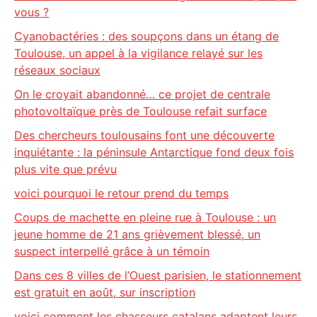
vous ?
Cyanobactéries : des soupçons dans un étang de
Toulouse, un appel à la vigilance relayé sur les
réseaux sociaux
On le croyait abandonné… ce projet de centrale
photovoltaïque près de Toulouse refait surface
Des chercheurs toulousains font une découverte
inquiétante : la péninsule Antarctique fond deux fois
plus vite que prévu
voici pourquoi le retour prend du temps
Coups de machette en pleine rue à Toulouse : un
jeune homme de 21 ans grièvement blessé, un
suspect interpellé grâce à un témoin
Dans ces 8 villes de l’Ouest parisien, le stationnement
est gratuit en août, sur inscription
voici comment les chasseurs catalans adaptent leurs