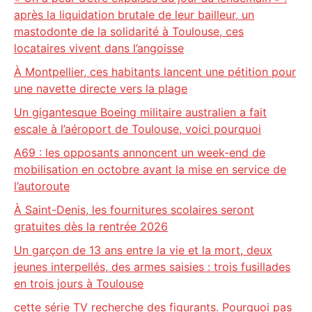
après la liquidation brutale de leur bailleur, un
mastodonte de la solidarité à Toulouse, ces
locataires vivent dans l’angoisse
À Montpellier, ces habitants lancent une pétition pour
une navette directe vers la plage
Un gigantesque Boeing militaire australien a fait
escale à l’aéroport de Toulouse, voici pourquoi
A69 : les opposants annoncent un week-end de
mobilisation en octobre avant la mise en service de
l’autoroute
À Saint-Denis, les fournitures scolaires seront
gratuites dès la rentrée 2026
Un garçon de 13 ans entre la vie et la mort, deux
jeunes interpellés, des armes saisies : trois fusillades
en trois jours à Toulouse
cette série TV recherche des figurants. Pourquoi pas