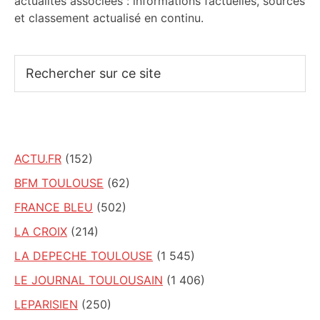
actualités associées : informations factuelles, sources
et classement actualisé en continu.
Rechercher
sur
ce
site
ACTU.FR
(152)
BFM TOULOUSE
(62)
FRANCE BLEU
(502)
LA CROIX
(214)
LA DEPECHE TOULOUSE
(1 545)
LE JOURNAL TOULOUSAIN
(1 406)
LEPARISIEN
(250)