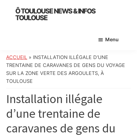
Skip
Skip
Skip
Ô TOULOUSE NEWS & INFOS
to
to
to
TOULOUSE
main
primary
footer
essentiel
content
sidebar
de
Menu
l’actualité
toulousaine
:
ACCUEIL
»
INSTALLATION ILLÉGALE D’UNE
info
TRENTAINE DE CARAVANES DE GENS DU VOYAGE
locale,
SUR LA ZONE VERTE DES ARGOULETS, À
société,
TOULOUSE
culture,
Installation illégale
politique,
météo,
d’une trentaine de
faits
divers
caravanes de gens du
et
initiatives